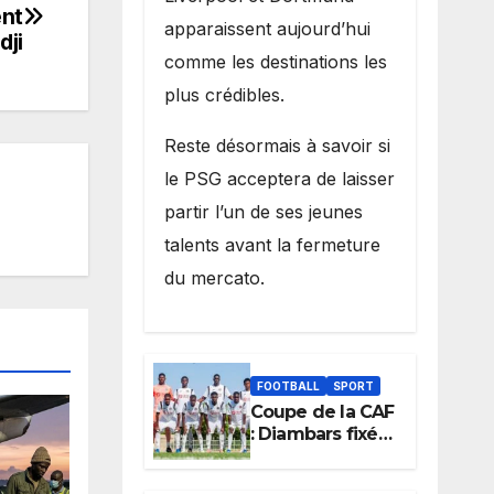
ent
apparaissent aujourd’hui
dji
comme les destinations les
plus crédibles.
Reste désormais à savoir si
le PSG acceptera de laisser
partir l’un de ses jeunes
talents avant la fermeture
du mercato.
FOOTBALL
SPORT
Coupe de la CAF
: Diambars fixé
sur son destin
africain, l’ES