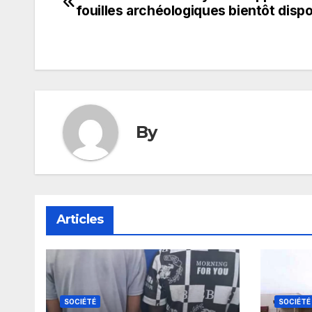
Navigation
fouilles archéologiques bientôt dispo
de
l’article
By
Articles
SOCIÉTÉ
SOCIÉTÉ