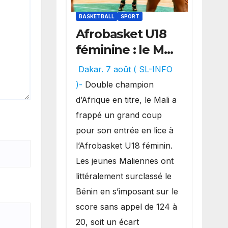
BASKETBALL
SPORT
Afrobasket U18
féminine : le Mali
réalise un
Dakar. 7 août ( SL-INFO
véritable festival
)-
Double champion
offensif et
d’Afrique en titre, le Mali a
inflige une
frappé un grand coup
lourde défaite
pour son entrée en lice à
au Bénin.
l’Afrobasket U18 féminin.
Les jeunes Maliennes ont
littéralement surclassé le
Bénin en s’imposant sur le
score sans appel de 124 à
20, soit un écart