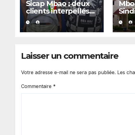
Sicap Mbao : deux
Mbou
clients interpellés
Sind
avec du kush lors
arrê
d’un contrôle de
police dans un bar
Laisser un commentaire
Votre adresse e-mail ne sera pas publiée.
Les cha
Commentaire
*