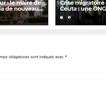
r : le maire de
Crise migratoire
ia de nouveau
Ceuta : une ON
té
marocaine met 
cause les
responsabilités 
Rabat et de Mad
mps obligatoires sont indiqués avec
*