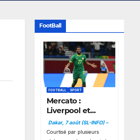
FootBall
FOOTBALL
SPORT
Mercato :
Liverpool et
Dortmund se
Dakar, 7 août (SL-INFO) –
positionnent en
Courtisé par plusieurs
favoris pour