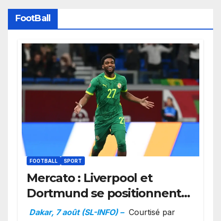
FootBall
FOOTBALL
SPORT
Mercato : Liverpool et
Dortmund se positionnent
en favoris pour recruter
Dakar, 7 août (SL-INFO) –
Courtisé par