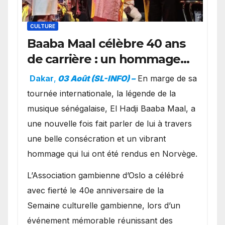
CULTURE
Baaba Maal célèbre 40 ans
de carrière : un hommage
exceptionnel à Oslo en
Dakar
,
03 Août (SL-INFO) –
​En marge de sa
présence de la famille
tournée internationale, la légende de la
royale.
musique sénégalaise, El Hadji Baaba Maal, a
une nouvelle fois fait parler de lui à travers
une belle consécration et un vibrant
hommage qui lui ont été rendus en Norvège.
​L’Association gambienne d’Oslo a célébré
avec fierté le 40e anniversaire de la
Semaine culturelle gambienne, lors d’un
événement mémorable réunissant des