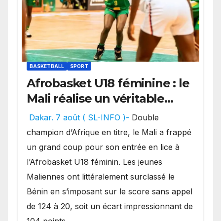
BASKETBALL
SPORT
Afrobasket U18 féminine : le
Mali réalise un véritable
festival offensif et inflige
Dakar. 7 août ( SL-INFO )-
Double
une lourde défaite au
champion d’Afrique en titre, le Mali a frappé
Bénin.
un grand coup pour son entrée en lice à
l’Afrobasket U18 féminin. Les jeunes
Maliennes ont littéralement surclassé le
Bénin en s’imposant sur le score sans appel
de 124 à 20, soit un écart impressionnant de