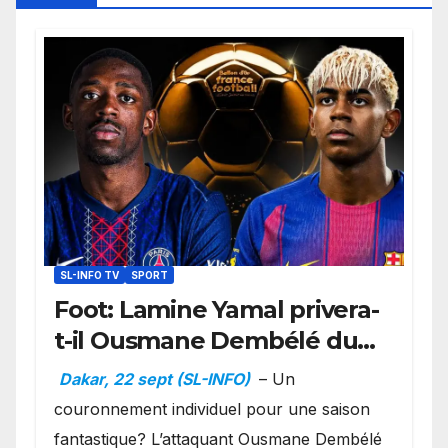
SL-INFO TV
SPORT
Foot: Lamine Yamal privera-
t-il Ousmane Dembélé du
Ballon d’or ?
Dakar, 22 sept (SL-INFO)
– Un
couronnement individuel pour une saison
fantastique? L’attaquant Ousmane Dembélé