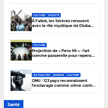
CULTURE
SOCIÉTÉ
À Fatick, les Sérères renouent
avec le rite mystique de Diobaye
pour implorer le retour de la
pluie.
CULTURE
Projection de « Penc Mi » : l’art
comme passerelle pour repenser
la transmission des savoirs
africains.
ACTUALITÉS
AFRIQUE
CULTURE
ONU : 123 pays reconnaissent
l’esclavage comme crime contre
l’humanité, la France toujours en
retard sur le Code noi
Santé