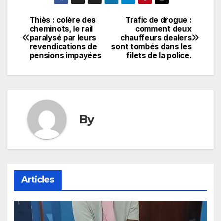
Thiès : colère des
Trafic de drogue :
Navigation
cheminots, le rail
comment deux
paralysé par leurs
chauffeurs dealers
de
revendications de
sont tombés dans les
pensions impayées
filets de la police.
l’article
By
Articles