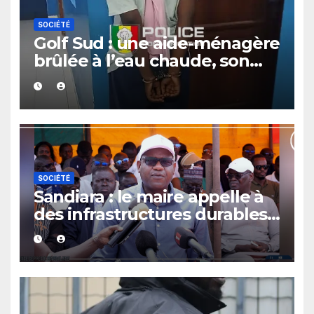
SOCIÉTÉ
Golf Sud : une aide-ménagère
brûlée à l’eau chaude, son
employeuse placée en garde
à vue
SOCIÉTÉ
Sandiara : le maire appelle à
des infrastructures durables
dans la ZES