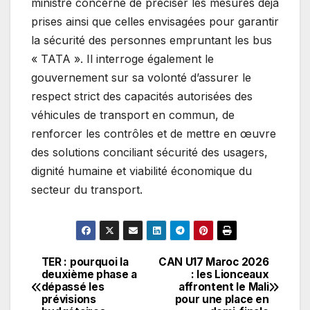
ministre concerné de préciser les mesures déjà
prises ainsi que celles envisagées pour garantir
la sécurité des personnes empruntant les bus
« TATA ». Il interroge également le
gouvernement sur sa volonté d’assurer le
respect strict des capacités autorisées des
véhicules de transport en commun, de
renforcer les contrôles et de mettre en œuvre
des solutions conciliant sécurité des usagers,
dignité humaine et viabilité économique du
secteur du transport.
TER : pourquoi la
CAN U17 Maroc 2026
Navigation
deuxième phase a
: les Lionceaux
dépassé les
affrontent le Mali
de
prévisions
pour une place en