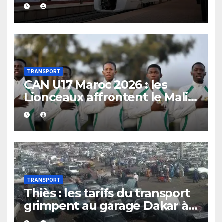
prévisions budgétaires
TRANSPORT
CAN U17 Maroc 2026 : les
Lionceaux affrontent le Mali
pour une place en demi-
finale
TRANSPORT
Thiès : les tarifs du transport
grimpent au garage Dakar à
l’approche de la Tabaski