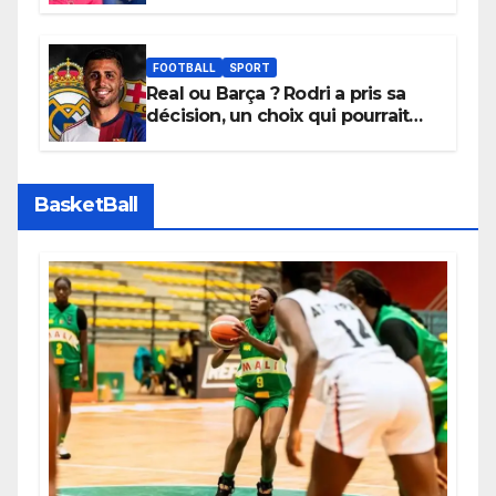
l’initiative « Zéro Violence »
depuis sa ville natale pour
promouvoir des compétitions
apaisées.
FOOTBALL
SPORT
Real ou Barça ? Rodri a pris sa
décision, un choix qui pourrait
faire grand bruit sur le marché
des transferts.
BasketBall