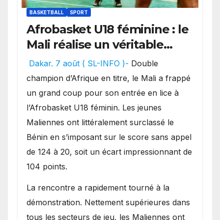
BASKETBALL
SPORT
Afrobasket U18 féminine : le
Mali réalise un véritable
festival offensif et inflige
Dakar. 7 août ( SL-INFO )-
Double
une lourde défaite au
champion d’Afrique en titre, le Mali a frappé
Bénin.
un grand coup pour son entrée en lice à
l’Afrobasket U18 féminin. Les jeunes
Maliennes ont littéralement surclassé le
Bénin en s’imposant sur le score sans appel
de 124 à 20, soit un écart impressionnant de
104 points.
La rencontre a rapidement tourné à la
démonstration. Nettement supérieures dans
tous les secteurs de jeu, les Maliennes ont