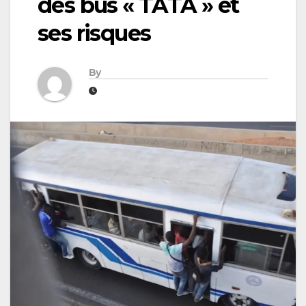
des bus « TATA » et
ses risques
By