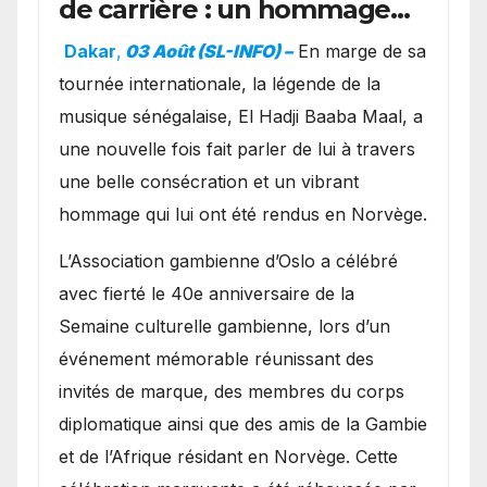
de carrière : un hommage
exceptionnel à Oslo en
Dakar
,
03 Août (SL-INFO) –
​En marge de sa
présence de la famille
tournée internationale, la légende de la
royale.
musique sénégalaise, El Hadji Baaba Maal, a
une nouvelle fois fait parler de lui à travers
une belle consécration et un vibrant
hommage qui lui ont été rendus en Norvège.
​L’Association gambienne d’Oslo a célébré
avec fierté le 40e anniversaire de la
Semaine culturelle gambienne, lors d’un
événement mémorable réunissant des
invités de marque, des membres du corps
diplomatique ainsi que des amis de la Gambie
et de l’Afrique résidant en Norvège. Cette