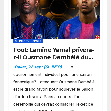
SL-INFO TV
SPORT
Foot: Lamine Yamal privera-
t-il Ousmane Dembélé du
Ballon d’or ?
Dakar, 22 sept (SL-INFO)
– Un
couronnement individuel pour une saison
fantastique? L’attaquant Ousmane Dembélé
est le grand favori pour soulever le Ballon
d’or lundi soir à Paris au cours d’une
cérémonie qui devrait consacrer l’exercice