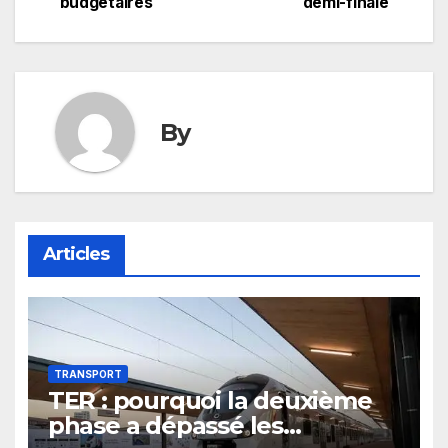
budgétaires
demi-finale
l’article
By
Articles
TRANSPORT
TER : pourquoi la deuxième
phase a dépassé les