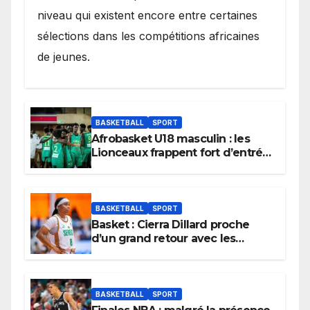
niveau qui existent encore entre certaines
sélections dans les compétitions africaines
de jeunes.
BASKETBALL
SPORT
Afrobasket U18 masculin : les
Lionceaux frappent fort d’entrée
et lancent idéalement leur
tournoi.
BASKETBALL
SPORT
Basket : Cierra Dillard proche
d’un grand retour avec les
Lionnes ?
BASKETBALL
SPORT