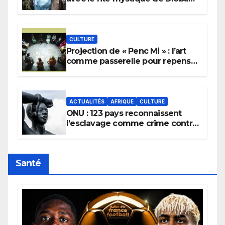
pour implorer le retour de la
pluie.
CULTURE
Projection de « Penc Mi » : l’art
comme passerelle pour repenser
la transmission des savoirs
africains.
ACTUALITÉS
AFRIQUE
CULTURE
ONU : 123 pays reconnaissent
l’esclavage comme crime contre
l’humanité, la France toujours en
retard sur le Code noi
Santé