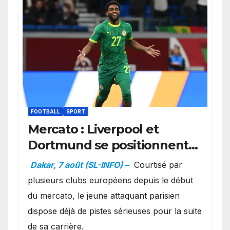
FOOTBALL
SPORT
Mercato : Liverpool et
Dortmund se positionnent
en favoris pour recruter
Dakar, 7 août (SL-INFO) –
Courtisé par
Ibrahim Mbaye
plusieurs clubs européens depuis le début
du mercato, le jeune attaquant parisien
dispose déjà de pistes sérieuses pour la suite
de sa carrière.