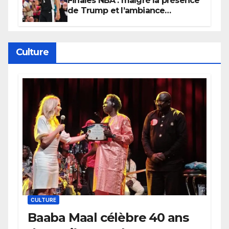
Finales NBA : malgré la présence
de Trump et l’ambiance
électrique du Garden,
Wembanyama fait taire New
York
Culture
CULTURE
Baaba Maal célèbre 40 ans