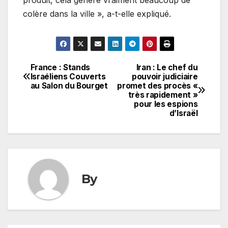
colère dans la ville », a-t-elle expliqué.
France : Stands
Iran : Le chef du
Navigation
Israéliens Couverts
pouvoir judiciaire
au Salon du Bourget
promet des procès «
de
très rapidement »
pour les espions
l’article
d’Israël
By