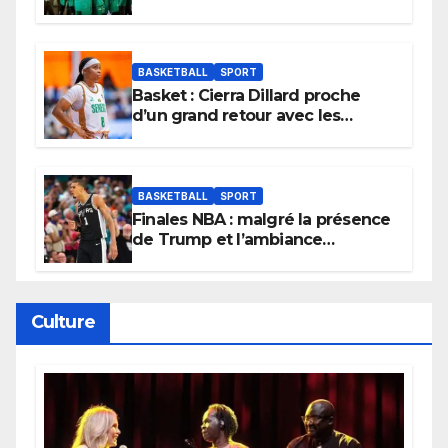
et lancent idéalement leur
tournoi.
BASKETBALL
SPORT
Basket : Cierra Dillard proche
d’un grand retour avec les
Lionnes ?
BASKETBALL
SPORT
Finales NBA : malgré la présence
de Trump et l’ambiance
électrique du Garden,
Wembanyama fait taire New
York
Culture