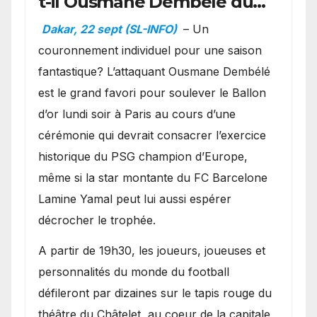
t-il Ousmane Dembélé du
Ballon d’or ?
Dakar, 22 sept (SL-INFO)
– Un
couronnement individuel pour une saison
fantastique? L’attaquant Ousmane Dembélé
est le grand favori pour soulever le Ballon
d’or lundi soir à Paris au cours d’une
cérémonie qui devrait consacrer l’exercice
historique du PSG champion d’Europe,
même si la star montante du FC Barcelone
Lamine Yamal peut lui aussi espérer
décrocher le trophée.
A partir de 19h30, les joueurs, joueuses et
personnalités du monde du football
défileront par dizaines sur le tapis rouge du
théâtre du Châtelet, au coeur de la capitale,