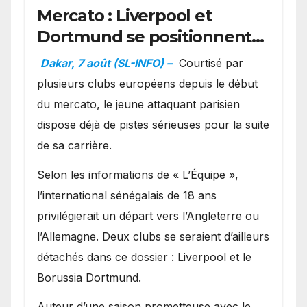
Mercato : Liverpool et
Dortmund se positionnent
en favoris pour recruter
Dakar, 7 août (SL-INFO) –
Courtisé par
Ibrahim Mbaye
plusieurs clubs européens depuis le début
du mercato, le jeune attaquant parisien
dispose déjà de pistes sérieuses pour la suite
de sa carrière.
Selon les informations de « L’Équipe »,
l’international sénégalais de 18 ans
privilégierait un départ vers l’Angleterre ou
l’Allemagne. Deux clubs se seraient d’ailleurs
détachés dans ce dossier : Liverpool et le
Borussia Dortmund.
Auteur d’une saison prometteuse avec le