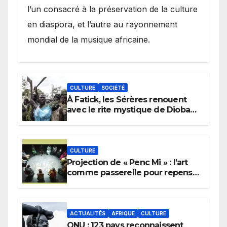
l’un consacré à la préservation de la culture
en diaspora, et l’autre au rayonnement
mondial de la musique africaine.
CULTURE
SOCIÉTÉ
À Fatick, les Sérères renouent
avec le rite mystique de Diobaye
pour implorer le retour de la
pluie.
CULTURE
Projection de « Penc Mi » : l’art
comme passerelle pour repenser
la transmission des savoirs
africains.
ACTUALITÉS
AFRIQUE
CULTURE
ONU : 123 pays reconnaissent