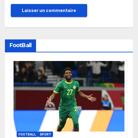
FootBall
FOOTBALL
SPORT