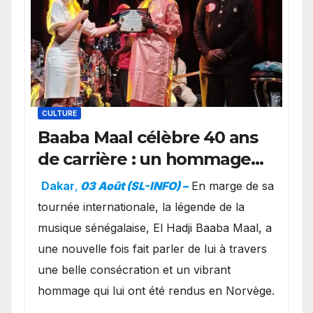
CULTURE
Baaba Maal célèbre 40 ans
de carrière : un hommage
exceptionnel à Oslo en
Dakar
,
03 Août (SL-INFO) –
​En marge de sa
présence de la famille
tournée internationale, la légende de la
royale.
musique sénégalaise, El Hadji Baaba Maal, a
une nouvelle fois fait parler de lui à travers
une belle consécration et un vibrant
hommage qui lui ont été rendus en Norvège.