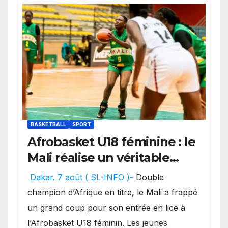
BASKETBALL
SPORT
Afrobasket U18 féminine : le
Mali réalise un véritable
festival offensif et inflige
Dakar. 7 août ( SL-INFO )-
Double
une lourde défaite au
champion d’Afrique en titre, le Mali a frappé
Bénin.
un grand coup pour son entrée en lice à
l’Afrobasket U18 féminin. Les jeunes