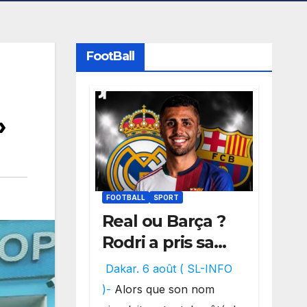
FootBall
»
FOOTBALL
SPORT
Real ou Barça ?
Rodri a pris sa
décision, un
Dakar. 6 août ( SL-INFO
choix qui
)-
Alors que son nom
pourrait faire