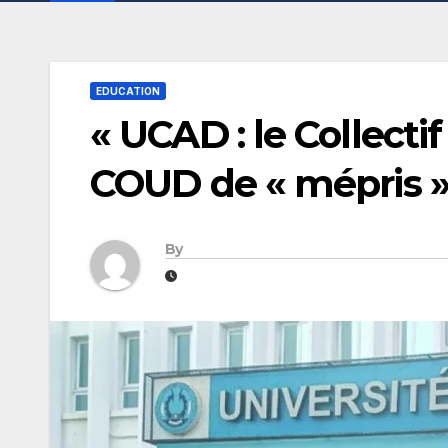
EDUCATION
« UCAD : le Collecti
COUD de « mépris »
By