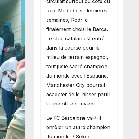
circulait surtout du côté du
grand bruit sur
Real Madrid ces dernières
le marché des
semaines, Rodri a
transferts.
finalement choisi le Barça.
Le club catalan est entré
dans la course pour le
milieu de terrain espagnol,
tout juste sacré champion
du monde avec l’Espagne.
Manchester City pourrait
accepter de le laisser partir
si une offre convient.
​Le FC Barcelone va-t-il
enrôler un autre champion
du monde ? Selon