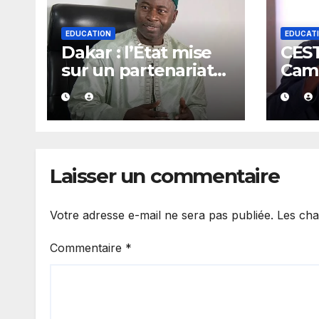
EDUCATION
EDUCAT
Dakar : l’État mise
CEST
sur un partenariat
Cama
renforcé avec les
stra
guides religieux et
renf
les diplômés en
l’ex
arabe
Laisser un commentaire
Votre adresse e-mail ne sera pas publiée.
Les cha
Commentaire
*