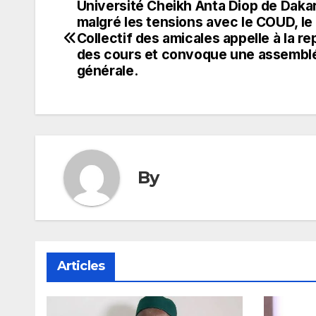
Université Cheikh Anta Diop de Dakar
Navigation
malgré les tensions avec le COUD, le
de
Collectif des amicales appelle à la re
des cours et convoque une assembl
l’article
générale.
By
Articles