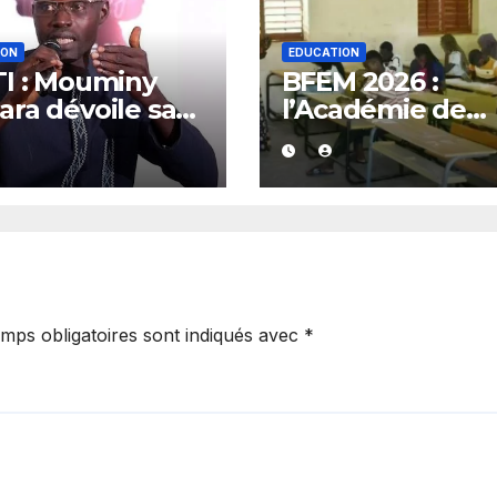
ION
EDUCATION
I : Mouminy
BFEM 2026 :
ra dévoile sa
l’Académie de
tégie pour
Kédougou dépa
orcer
les 96 % de réus
cellence
et confirme son
excellence
mps obligatoires sont indiqués avec
*