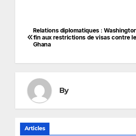
Relations diplomatiques : Washingto
Navigation
fin aux restrictions de visas contre l
de
Ghana
l’article
By
Articles