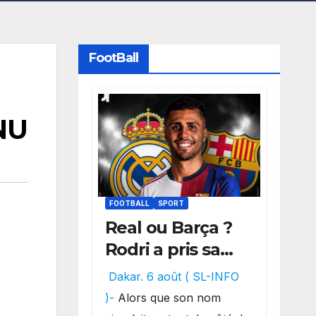
FootBall
ONU
FOOTBALL
SPORT
Real ou Barça ?
Rodri a pris sa
décision, un
Dakar. 6 août ( SL-INFO
choix qui
)-
Alors que son nom
pourrait faire