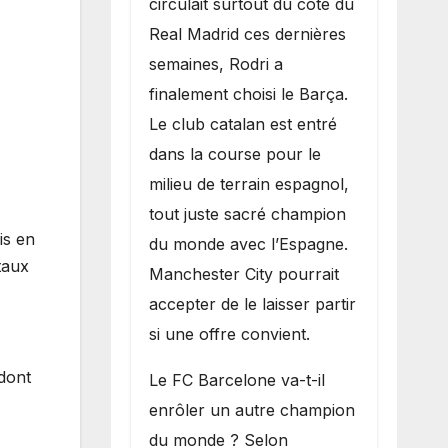
circulait surtout du côté du
grand bruit sur
Real Madrid ces dernières
le marché des
semaines, Rodri a
transferts.
finalement choisi le Barça.
Le club catalan est entré
dans la course pour le
milieu de terrain espagnol,
tout juste sacré champion
is en
du monde avec l’Espagne.
taux
Manchester City pourrait
accepter de le laisser partir
si une offre convient.
dont
​Le FC Barcelone va-t-il
enrôler un autre champion
du monde ? Selon