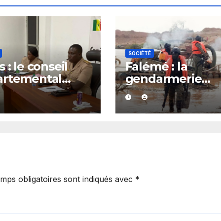
SOCIÉTÉ
 : le conseil
Falémé : la
artemental
gendarmerie
it après le
détruit 27 dragu
el à l’ordre du
dans le cadre de
verneur
lutte contre
l’exploitation
illégale
mps obligatoires sont indiqués avec
*