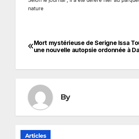
nature
Mort mystérieuse de Serigne Issa To
Navigation
une nouvelle autopsie ordonnée à D
de
l’article
By
Articles