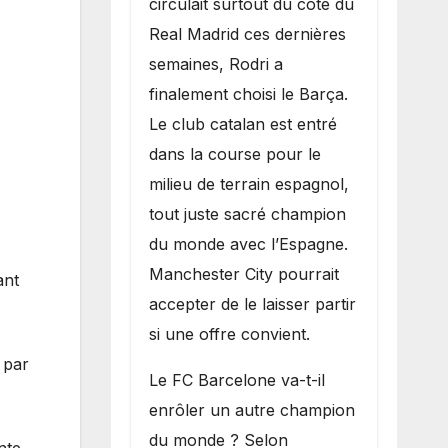
circulait surtout du côté du
grand bruit sur
Real Madrid ces dernières
le marché des
semaines, Rodri a
transferts.
finalement choisi le Barça.
Le club catalan est entré
dans la course pour le
milieu de terrain espagnol,
tout juste sacré champion
du monde avec l’Espagne.
Manchester City pourrait
ant
accepter de le laisser partir
si une offre convient.
é par
​Le FC Barcelone va-t-il
enrôler un autre champion
du monde ? Selon
nte