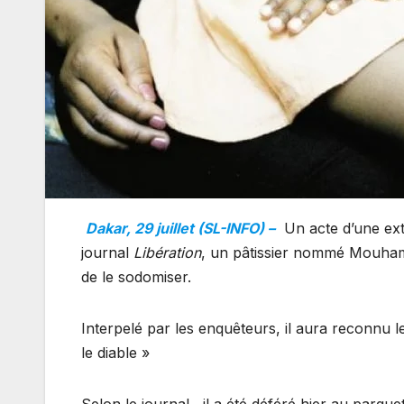
Dakar, 29 juillet (SL-INFO) –
Un acte d’une extr
journal
Libération
, un pâtissier nommé Mouhame
de le sodomiser.
Interpelé par les enquêteurs, il aura reconnu les
le diable »
Selon le journal , il a été déféré hier au parq