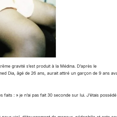
ême gravité s’est produit à la Médina. D’après le
d Dia, âgé de 26 ans, aurait attiré un garçon de 9 ans av
 faits : » je n’ai pas fait 30 seconde sur lui. J’étais posséd
uet pour viol, détournement de meneur, pédophilie et acte co