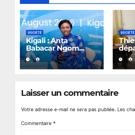
SOCIÉTÉ
SOCIÉTÉ
Kigali : Anta
Thiès
Babacar Ngom
dép
salue une académie
réag
dédiée au
rapp
leadership politique
gou
des femmes
africaines
Laisser un commentaire
Votre adresse e-mail ne sera pas publiée.
Les cha
Commentaire
*