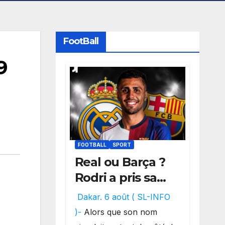
FootBall
9
FOOTBALL
SPORT
Real ou Barça ?
Rodri a pris sa
décision, un
Dakar. 6 août ( SL-INFO
choix qui
)-
Alors que son nom
pourrait faire