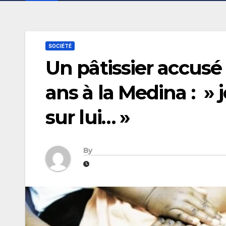
SOCIÉTÉ
Un pâtissier accusé 
ans à la Medina : » 
sur lui… »
By