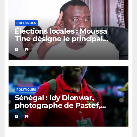
POLITIQUES
Élections locales : Moussa
Tine désigne le principal
point de blocage
POLITIQUES
Sénégal : Idy Dionwar,
photographe de Pastef,
convoqué à la gendarmerie
de Niodior