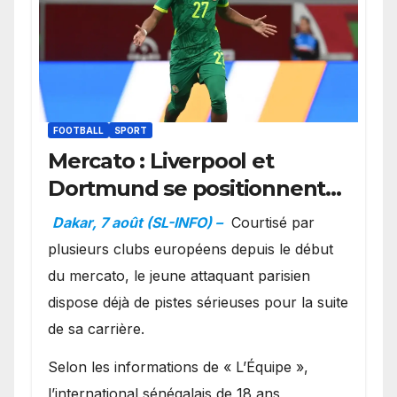
FOOTBALL
SPORT
Mercato : Liverpool et
Dortmund se positionnent
en favoris pour recruter
Dakar, 7 août (SL-INFO) –
Courtisé par
Ibrahim Mbaye
plusieurs clubs européens depuis le début
du mercato, le jeune attaquant parisien
dispose déjà de pistes sérieuses pour la suite
de sa carrière.
Selon les informations de « L’Équipe »,
l’international sénégalais de 18 ans