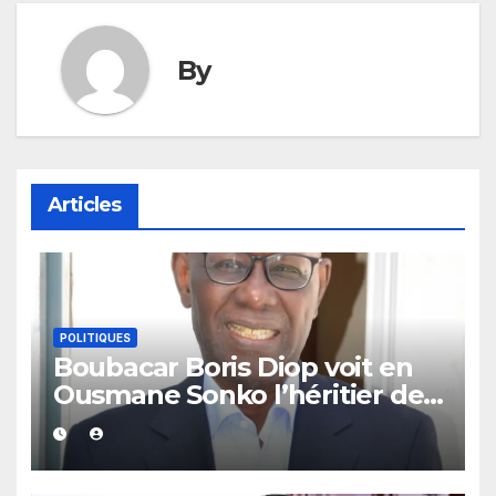
By
Articles
POLITIQUES
Boubacar Boris Diop voit en
Ousmane Sonko l’héritier de
Cheikh Anta Diop et de
Mamadou Dia