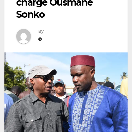
charge Ousmane
Sonko
By