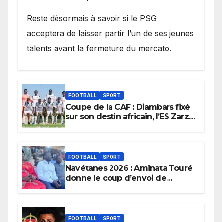
Reste désormais à savoir si le PSG
acceptera de laisser partir l’un de ses jeunes
talents avant la fermeture du mercato.
FOOTBALL
SPORT
Coupe de la CAF : Diambars fixé
sur son destin africain, l’ES Zarzis
sera son premier obstacle.
FOOTBALL
SPORT
Navétanes 2026 : Aminata Touré
donne le coup d’envoi de
l’initiative « Zéro Violence »
depuis sa ville natale pour
promouvoir des compétitions
apaisées.
FOOTBALL
SPORT