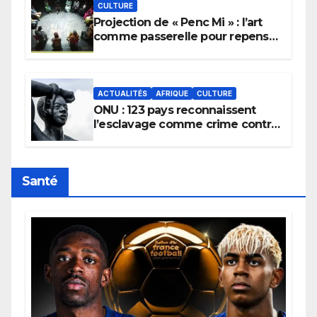
CULTURE
Projection de « Penc Mi » : l’art
comme passerelle pour repenser
la transmission des savoirs
africains.
ACTUALITÉS
AFRIQUE
CULTURE
ONU : 123 pays reconnaissent
l’esclavage comme crime contre
l’humanité, la France toujours en
retard sur le Code noi
Santé