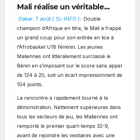
Mali réalise un véritable
festival offensif et inflige
Dakar. 7 août ( SL-INFO )-
Double
une lourde défaite au
champion d’Afrique en titre, le Mali a frappé
Bénin.
un grand coup pour son entrée en lice à
l’Afrobasket U18 féminin. Les jeunes
Maliennes ont littéralement surclassé le
Bénin en s’imposant sur le score sans appel
de 124 à 20, soit un écart impressionnant de
104 points.
La rencontre a rapidement tourné à la
démonstration. Nettement supérieures dans
tous les secteurs de jeu, les Maliennes ont
remporté le premier quart-temps 32-9,
avant de rejoindre les vestiaires avec une