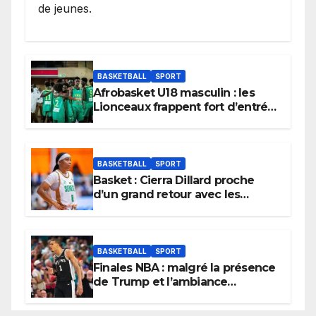
de jeunes.
BASKETBALL
SPORT
Afrobasket U18 masculin : les
Lionceaux frappent fort d’entrée
et lancent idéalement leur
tournoi.
BASKETBALL
SPORT
Basket : Cierra Dillard proche
d’un grand retour avec les
Lionnes ?
BASKETBALL
SPORT
Finales NBA : malgré la présence
de Trump et l’ambiance
électrique du Garden,
Wembanyama fait taire New