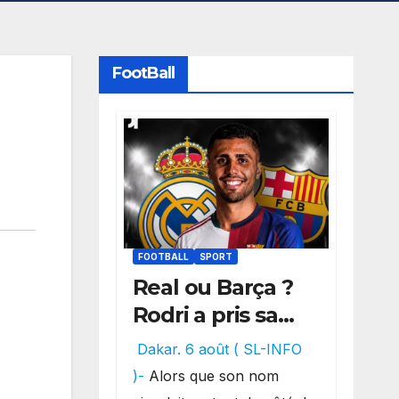
FootBall
FOOTBALL
SPORT
Real ou Barça ?
Rodri a pris sa
décision, un
Dakar. 6 août ( SL-INFO
choix qui
)-
Alors que son nom
pourrait faire