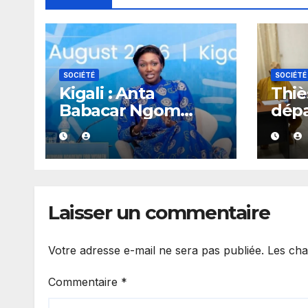
SOCIÉTÉ
SOCIÉTÉ
Kigali : Anta
Thiès
Babacar Ngom
dép
salue une académie
réag
dédiée au
rapp
leadership politique
gou
des femmes
africaines
Laisser un commentaire
Votre adresse e-mail ne sera pas publiée.
Les cha
Commentaire
*