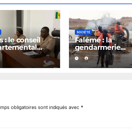
SOCIÉTÉ
 : le conseil
Falémé : la
artemental
gendarmerie
it après le
détruit 27 dragu
el à l’ordre du
dans le cadre de
verneur
lutte contre
l’exploitation
illégale
mps obligatoires sont indiqués avec
*