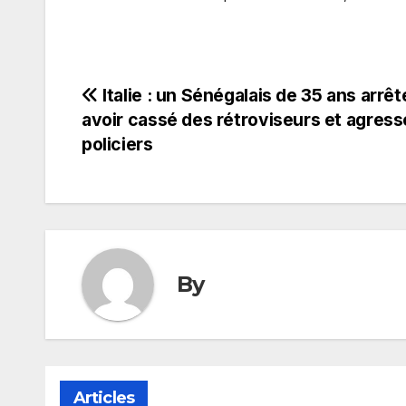
Navigation
Italie : un Sénégalais de 35 ans arrê
avoir cassé des rétroviseurs et agress
de
policiers
l’article
By
Articles