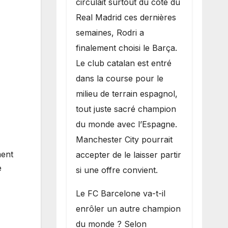
circulait surtout du côté du
grand bruit sur
Real Madrid ces dernières
le marché des
semaines, Rodri a
transferts.
finalement choisi le Barça.
Le club catalan est entré
dans la course pour le
milieu de terrain espagnol,
tout juste sacré champion
du monde avec l’Espagne.
Manchester City pourrait
ment
accepter de le laisser partir
e
si une offre convient.
​Le FC Barcelone va-t-il
enrôler un autre champion
du monde ? Selon