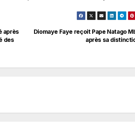
té après
Diomaye Faye reçoit Pape Natago M
é des
après sa distinct