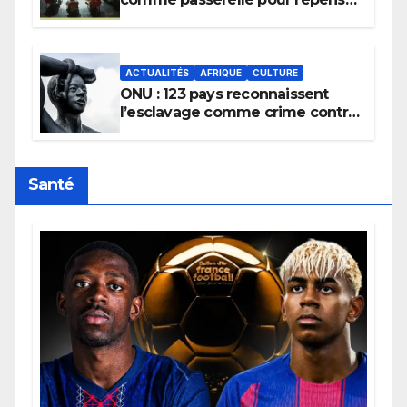
la transmission des savoirs
africains.
ACTUALITÉS
AFRIQUE
CULTURE
ONU : 123 pays reconnaissent
l’esclavage comme crime contre
l’humanité, la France toujours en
retard sur le Code noi
Santé