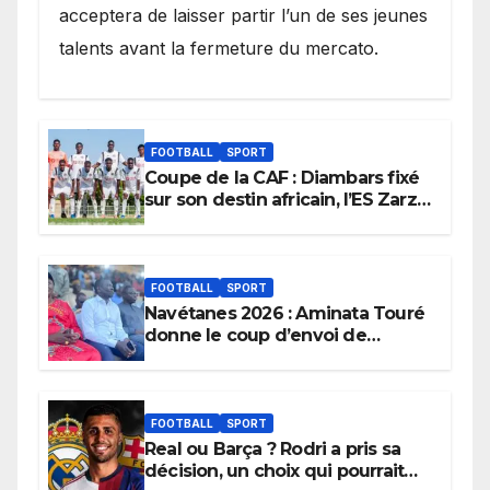
acceptera de laisser partir l’un de ses jeunes
talents avant la fermeture du mercato.
FOOTBALL
SPORT
Coupe de la CAF : Diambars fixé
sur son destin africain, l’ES Zarzis
sera son premier obstacle.
FOOTBALL
SPORT
Navétanes 2026 : Aminata Touré
donne le coup d’envoi de
l’initiative « Zéro Violence »
depuis sa ville natale pour
promouvoir des compétitions
apaisées.
FOOTBALL
SPORT
Real ou Barça ? Rodri a pris sa
décision, un choix qui pourrait