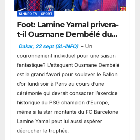
SL-INFO TV
SPORT
Foot: Lamine Yamal privera-
t-il Ousmane Dembélé du
Ballon d’or ?
Dakar, 22 sept (SL-INFO)
– Un
couronnement individuel pour une saison
fantastique? L’attaquant Ousmane Dembélé
est le grand favori pour soulever le Ballon
d’or lundi soir à Paris au cours d’une
cérémonie qui devrait consacrer l’exercice
historique du PSG champion d’Europe,
même si la star montante du FC Barcelone
Lamine Yamal peut lui aussi espérer
décrocher le trophée.