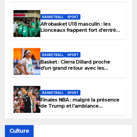
BASKETBALL
SPORT
Afrobasket U18 masculin : les
Lionceaux frappent fort d’entrée
et lancent idéalement leur
tournoi.
BASKETBALL
SPORT
Basket : Cierra Dillard proche
d’un grand retour avec les
Lionnes ?
BASKETBALL
SPORT
Finales NBA : malgré la présence
de Trump et l’ambiance
électrique du Garden,
Wembanyama fait taire New
York
Culture