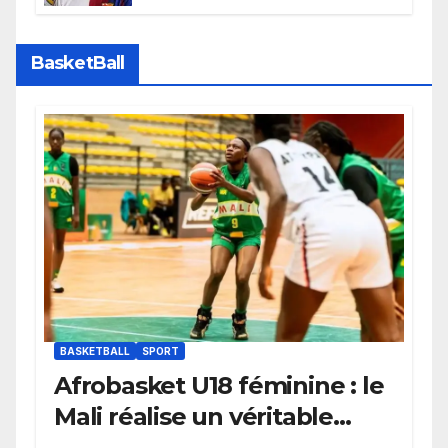
faire grand bruit sur le marché
des transferts.
BasketBall
BASKETBALL
SPORT
Afrobasket U18 féminine : le
Mali réalise un véritable
festival offensif et inflige