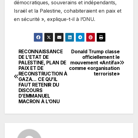
démocratiques, souverains et indépendants,
Israël et la Palestine, cohabiteraient en paix et
en sécurité », explique-t-il à l’ONU.
RECONNAISSANCE
Donald Trump classe
Navigation
DE L’ETAT DE
officiellement le
PALESTINE, PLAN DE
mouvement «Antifa»
de
PAIX ET DE
comme «organisation
RECONSTRUCTION À
terroriste»
l’article
GAZA… CE QU’IL
FAUT RETENIR DU
DISCOURS
D’EMMANUEL
MACRON À L’ONU