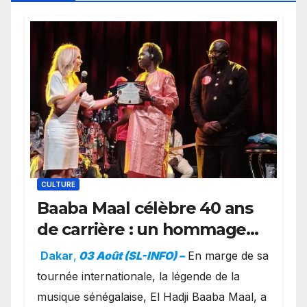
CULTURE
Baaba Maal célèbre 40 ans
de carrière : un hommage
exceptionnel à Oslo en
Dakar
,
03 Août (SL-INFO) –
​En marge de sa
présence de la famille
tournée internationale, la légende de la
royale.
musique sénégalaise, El Hadji Baaba Maal, a