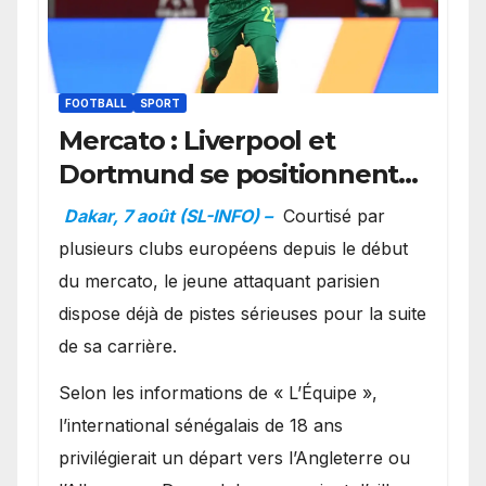
FOOTBALL
SPORT
Mercato : Liverpool et
Dortmund se positionnent
en favoris pour recruter
Dakar, 7 août (SL-INFO) –
Courtisé par
Ibrahim Mbaye
plusieurs clubs européens depuis le début
du mercato, le jeune attaquant parisien
dispose déjà de pistes sérieuses pour la suite
de sa carrière.
Selon les informations de « L’Équipe »,
l’international sénégalais de 18 ans
privilégierait un départ vers l’Angleterre ou