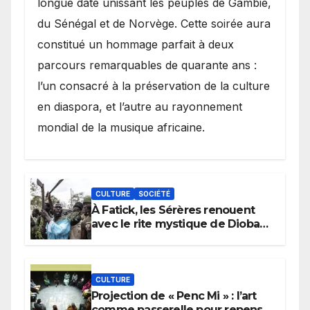
longue date unissant les peuples de Gambie,
du Sénégal et de Norvège. Cette soirée aura
constitué un hommage parfait à deux
parcours remarquables de quarante ans :
l’un consacré à la préservation de la culture
en diaspora, et l’autre au rayonnement
mondial de la musique africaine.
CULTURE
SOCIÉTÉ
À Fatick, les Sérères renouent
avec le rite mystique de Diobaye
pour implorer le retour de la
pluie.
CULTURE
Projection de « Penc Mi » : l’art
comme passerelle pour repenser