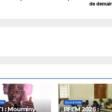
de demai
ION
EDUCATION
I : Mouminy
BFEM 2026 :