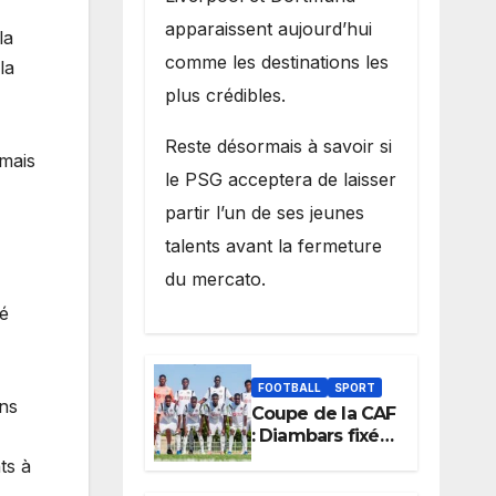
apparaissent aujourd’hui
la
comme les destinations les
la
plus crédibles.
Reste désormais à savoir si
amais
le PSG acceptera de laisser
partir l’un de ses jeunes
talents avant la fermeture
du mercato.
té
FOOTBALL
SPORT
ans
Coupe de la CAF
: Diambars fixé
sur son destin
ts à
africain, l’ES