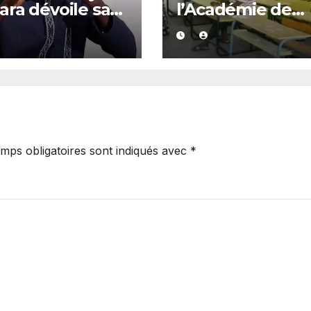
ra dévoile sa
l’Académie de
tégie pour
Kédougou dépa
orcer
les 96 % de réus
cellence
et confirme son
excellence
mps obligatoires sont indiqués avec
*