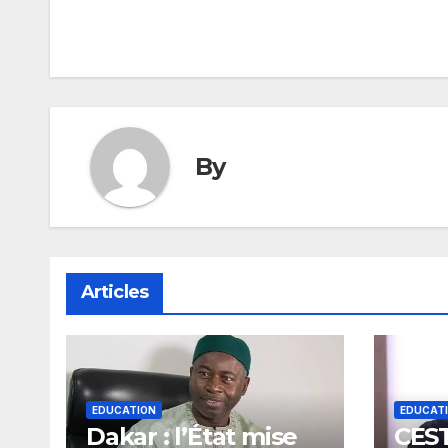
de
l’article
By
Articles
EDUCATION
EDUCAT
Dakar : l’État mise
CEST