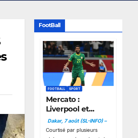
FootBall
S
es
FOOTBALL
SPORT
Mercato :
Liverpool et
Dortmund se
Dakar, 7 août (SL-INFO) –
positionnent en
Courtisé par plusieurs
favoris pour