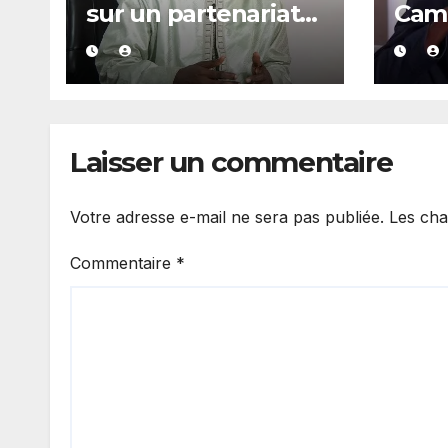
sur un partenariat
Cama
renforcé avec les
stra
guides religieux et
renf
les diplômés en
l’ex
arabe
Laisser un commentaire
Votre adresse e-mail ne sera pas publiée.
Les cha
Commentaire
*