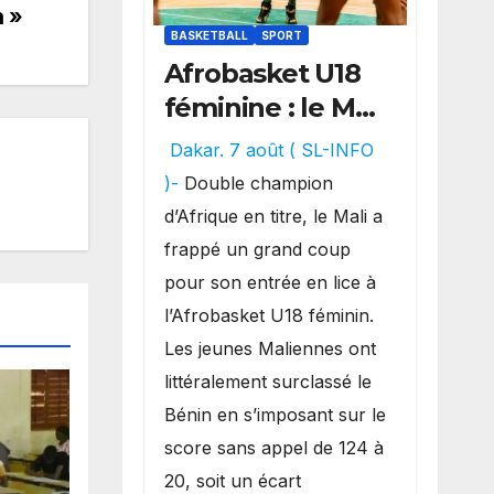
n »
BASKETBALL
SPORT
Afrobasket U18
féminine : le Mali
réalise un
Dakar. 7 août ( SL-INFO
véritable festival
)-
Double champion
offensif et
d’Afrique en titre, le Mali a
inflige une
frappé un grand coup
lourde défaite
pour son entrée en lice à
au Bénin.
l’Afrobasket U18 féminin.
Les jeunes Maliennes ont
littéralement surclassé le
Bénin en s’imposant sur le
score sans appel de 124 à
20, soit un écart