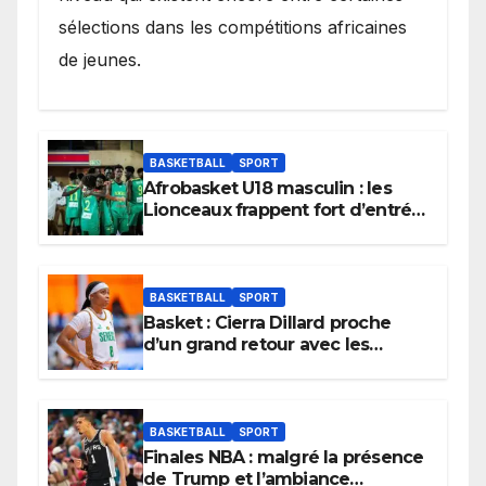
sélections dans les compétitions africaines
de jeunes.
BASKETBALL
SPORT
Afrobasket U18 masculin : les
Lionceaux frappent fort d’entrée
et lancent idéalement leur
tournoi.
BASKETBALL
SPORT
Basket : Cierra Dillard proche
d’un grand retour avec les
Lionnes ?
BASKETBALL
SPORT
Finales NBA : malgré la présence
de Trump et l’ambiance