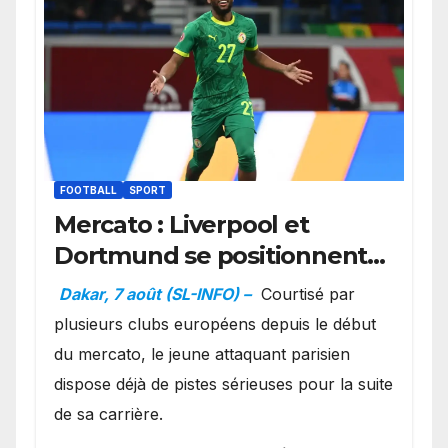
FOOTBALL
SPORT
Mercato : Liverpool et
Dortmund se positionnent
en favoris pour recruter
Dakar, 7 août (SL-INFO) –
Courtisé par
Ibrahim Mbaye
plusieurs clubs européens depuis le début
du mercato, le jeune attaquant parisien
dispose déjà de pistes sérieuses pour la suite
de sa carrière.