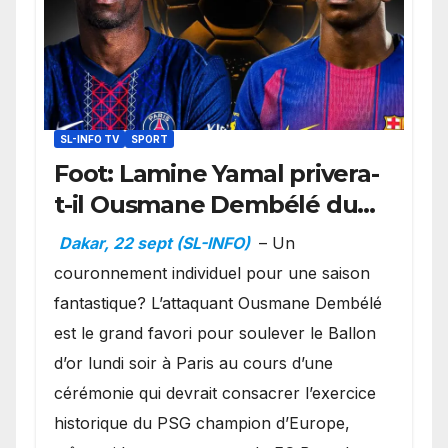
SL-INFO TV
SPORT
Foot: Lamine Yamal privera-
t-il Ousmane Dembélé du
Ballon d’or ?
Dakar, 22 sept (SL-INFO)
– Un
couronnement individuel pour une saison
fantastique? L’attaquant Ousmane Dembélé
est le grand favori pour soulever le Ballon
d’or lundi soir à Paris au cours d’une
cérémonie qui devrait consacrer l’exercice
historique du PSG champion d’Europe,