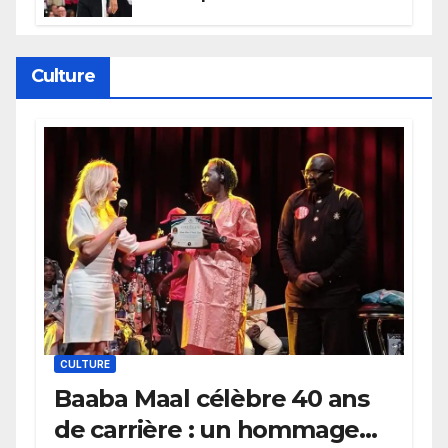
électrique du Garden,
Wembanyama fait taire New
York
Culture
CULTURE
Baaba Maal célèbre 40 ans
de carrière : un hommage