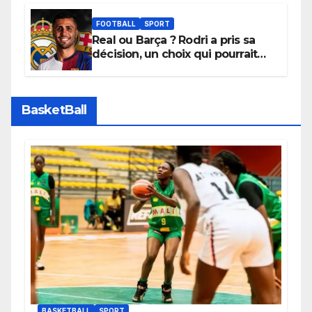
promouvoir des compétitions
apaisées.
FOOTBALL
SPORT
Real ou Barça ? Rodri a pris sa
décision, un choix qui pourrait
faire grand bruit sur le marché
des transferts.
BasketBall
BASKETBALL
SPORT