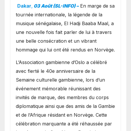
exceptionnel à Oslo en
Dakar
,
03 Août (SL-INFO) –
​En marge de sa
présence de la famille
tournée internationale, la légende de la
royale.
musique sénégalaise, El Hadji Baaba Maal, a
une nouvelle fois fait parler de lui à travers
une belle consécration et un vibrant
hommage qui lui ont été rendus en Norvège.
​L’Association gambienne d’Oslo a célébré
avec fierté le 40e anniversaire de la
Semaine culturelle gambienne, lors d’un
événement mémorable réunissant des
invités de marque, des membres du corps
diplomatique ainsi que des amis de la Gambie
et de l’Afrique résidant en Norvège. Cette
célébration marquante a été réhaussée par