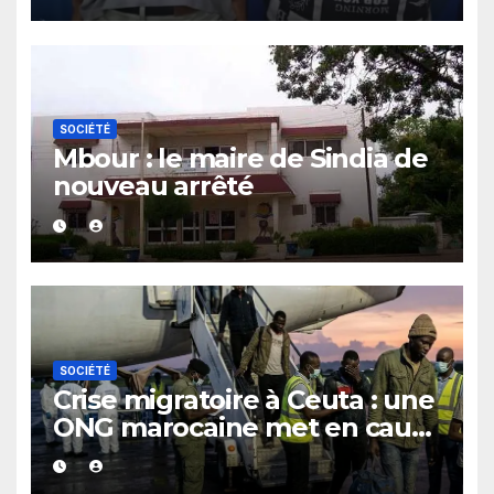
un bar
SOCIÉTÉ
Mbour : le maire de Sindia de
nouveau arrêté
SOCIÉTÉ
Crise migratoire à Ceuta : une
ONG marocaine met en cause
les responsabilités de Rabat
et de Madrid