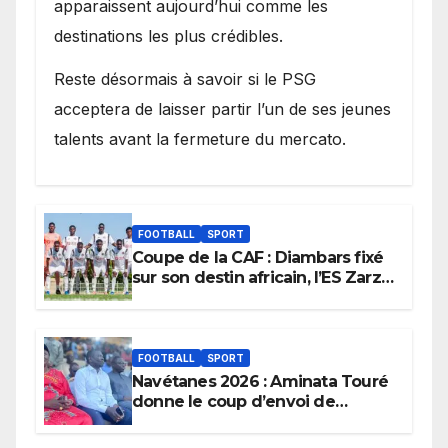
apparaissent aujourd’hui comme les
destinations les plus crédibles.
Reste désormais à savoir si le PSG
acceptera de laisser partir l’un de ses jeunes
talents avant la fermeture du mercato.
FOOTBALL
SPORT
Coupe de la CAF : Diambars fixé
sur son destin africain, l’ES Zarzis
sera son premier obstacle.
FOOTBALL
SPORT
Navétanes 2026 : Aminata Touré
donne le coup d’envoi de
l’initiative « Zéro Violence »
depuis sa ville natale pour