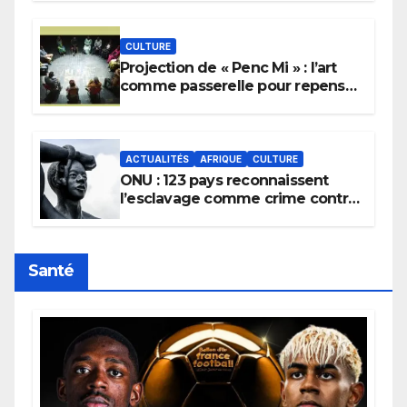
pluie.
CULTURE
Projection de « Penc Mi » : l’art
comme passerelle pour repenser
la transmission des savoirs
africains.
ACTUALITÉS
AFRIQUE
CULTURE
ONU : 123 pays reconnaissent
l’esclavage comme crime contre
l’humanité, la France toujours en
retard sur le Code noi
Santé