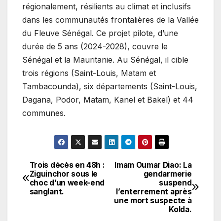
régionalement, résilients au climat et inclusifs
dans les communautés frontalières de la Vallée
du Fleuve Sénégal. Ce projet pilote, d’une
durée de 5 ans (2024-2028), couvre le
Sénégal et la Mauritanie. Au Sénégal, il cible
trois régions (Saint-Louis, Matam et
Tambacounda), six départements (Saint-Louis,
Dagana, Podor, Matam, Kanel et Bakel) et 44
communes.
Trois décès en 48h :
Imam Oumar Diao: La
Navigation
Ziguinchor sous le
gendarmerie
choc d’un week-end
suspend
de
sanglant.
l’enterrement après
une mort suspecte à
l’article
Kolda.