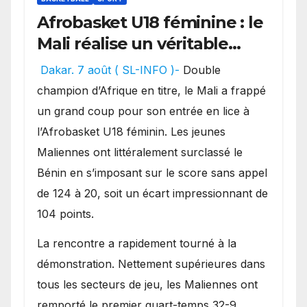
Afrobasket U18 féminine : le
Mali réalise un véritable
festival offensif et inflige
Dakar. 7 août ( SL-INFO )-
Double
une lourde défaite au
champion d’Afrique en titre, le Mali a frappé
Bénin.
un grand coup pour son entrée en lice à
l’Afrobasket U18 féminin. Les jeunes
Maliennes ont littéralement surclassé le
Bénin en s’imposant sur le score sans appel
de 124 à 20, soit un écart impressionnant de
104 points.
La rencontre a rapidement tourné à la
démonstration. Nettement supérieures dans
tous les secteurs de jeu, les Maliennes ont
remporté le premier quart-temps 32-9,