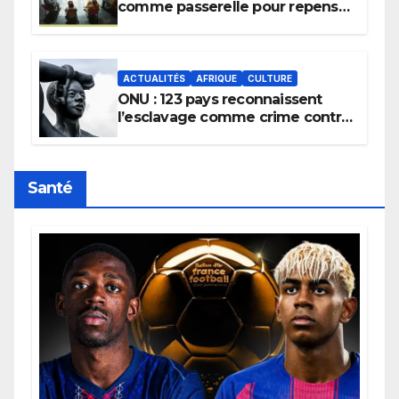
comme passerelle pour repenser
la transmission des savoirs
africains.
ACTUALITÉS
AFRIQUE
CULTURE
ONU : 123 pays reconnaissent
l’esclavage comme crime contre
l’humanité, la France toujours en
retard sur le Code noi
Santé