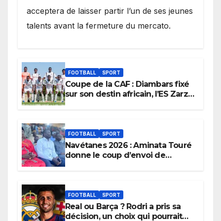
acceptera de laisser partir l’un de ses jeunes
talents avant la fermeture du mercato.
FOOTBALL
SPORT
Coupe de la CAF : Diambars fixé
sur son destin africain, l’ES Zarzis
sera son premier obstacle.
FOOTBALL
SPORT
Navétanes 2026 : Aminata Touré
donne le coup d’envoi de
l’initiative « Zéro Violence »
depuis sa ville natale pour
promouvoir des compétitions
apaisées.
FOOTBALL
SPORT
Real ou Barça ? Rodri a pris sa
décision, un choix qui pourrait