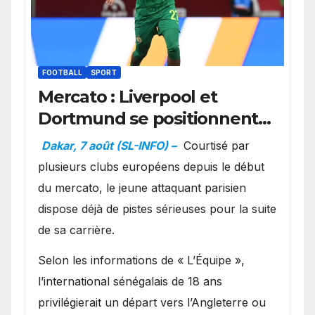
FOOTBALL
SPORT
Mercato : Liverpool et
Dortmund se positionnent
en favoris pour recruter
Dakar, 7 août (SL-INFO) –
Courtisé par
Ibrahim Mbaye
plusieurs clubs européens depuis le début
du mercato, le jeune attaquant parisien
dispose déjà de pistes sérieuses pour la suite
de sa carrière.
Selon les informations de « L’Équipe »,
l’international sénégalais de 18 ans
privilégierait un départ vers l’Angleterre ou