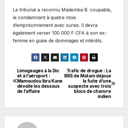
Le tribunal a reconnu Mademba B. coupable,
le condamnant à quatre mois
d’emprisonnement avec sursis. Il devra
également verser 100 000 F CFA à son ex-
femme en guise de dommages et intérêts.
Limogeages à la Dic
Trafic de drogue : La
Navigation
et à l’aéroport :
BRS de Matam déjoue
Mamoudou Ibra Kane
la fuite d’une
de
dévoile les dessous
suspecte avec trois
de l’affaire
blocs de chanvre
l’article
indien