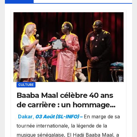
CULTURE
Baaba Maal célèbre 40 ans
de carrière : un hommage
exceptionnel à Oslo en
Dakar
,
03 Août (SL-INFO) –
​En marge de sa
présence de la famille
tournée internationale, la légende de la
royale.
musique sénégalaise, El Hadji Baaba Maal, a