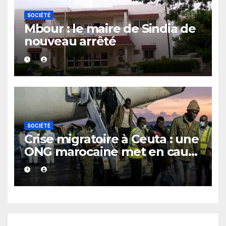
SOCIÉTÉ
Mbour : le maire de Sindia de
nouveau arrêté
SOCIÉTÉ
Crise migratoire à Ceuta : une
ONG marocaine met en cause
les responsabilités de Rabat
et de Madrid