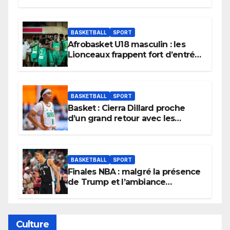
BASKETBALL
SPORT
Afrobasket U18 masculin : les
Lionceaux frappent fort d’entrée
et lancent idéalement leur
tournoi.
BASKETBALL
SPORT
Basket : Cierra Dillard proche
d’un grand retour avec les
Lionnes ?
BASKETBALL
SPORT
Finales NBA : malgré la présence
de Trump et l’ambiance
électrique du Garden,
Wembanyama fait taire New
York
Culture