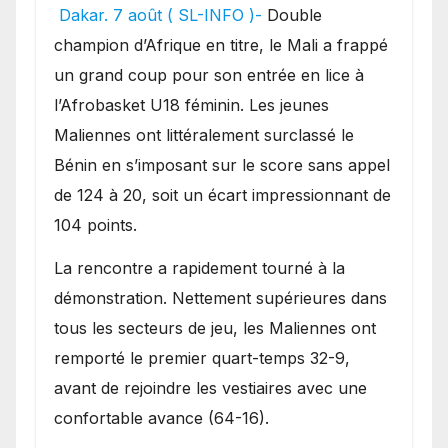
festival offensif et inflige
Dakar. 7 août ( SL-INFO )-
Double
une lourde défaite au
champion d’Afrique en titre, le Mali a frappé
Bénin.
un grand coup pour son entrée en lice à
l’Afrobasket U18 féminin. Les jeunes
Maliennes ont littéralement surclassé le
Bénin en s’imposant sur le score sans appel
de 124 à 20, soit un écart impressionnant de
104 points.
La rencontre a rapidement tourné à la
démonstration. Nettement supérieures dans
tous les secteurs de jeu, les Maliennes ont
remporté le premier quart-temps 32-9,
avant de rejoindre les vestiaires avec une
confortable avance (64-16).