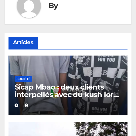
By
Articles
SOCIÉTÉ
Sicap Mbao : deux clients
interpellés avec du kush lors
d’un contrôle de police dans
un bar