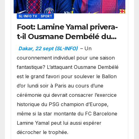
SL-INFO TV
SPORT
Foot: Lamine Yamal privera-
t-il Ousmane Dembélé du
Ballon d’or ?
Dakar, 22 sept (SL-INFO)
– Un
couronnement individuel pour une saison
fantastique? L’attaquant Ousmane Dembélé
est le grand favori pour soulever le Ballon
d’or lundi soir à Paris au cours d’une
cérémonie qui devrait consacrer l’exercice
historique du PSG champion d’Europe,
même si la star montante du FC Barcelone
Lamine Yamal peut lui aussi espérer
décrocher le trophée.