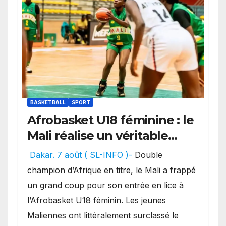
BASKETBALL
SPORT
Afrobasket U18 féminine : le
Mali réalise un véritable
festival offensif et inflige
Dakar. 7 août ( SL-INFO )-
Double
une lourde défaite au
champion d’Afrique en titre, le Mali a frappé
Bénin.
un grand coup pour son entrée en lice à
l’Afrobasket U18 féminin. Les jeunes
Maliennes ont littéralement surclassé le