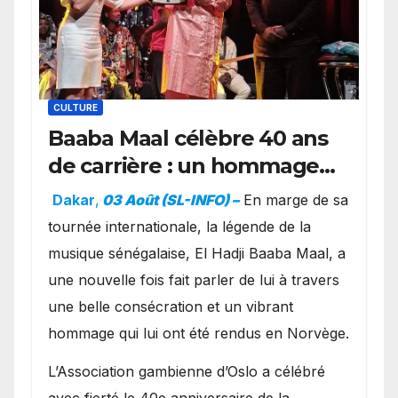
CULTURE
Baaba Maal célèbre 40 ans
de carrière : un hommage
exceptionnel à Oslo en
Dakar
,
03 Août (SL-INFO) –
​En marge de sa
présence de la famille
tournée internationale, la légende de la
royale.
musique sénégalaise, El Hadji Baaba Maal, a
une nouvelle fois fait parler de lui à travers
une belle consécration et un vibrant
hommage qui lui ont été rendus en Norvège.
​L’Association gambienne d’Oslo a célébré
avec fierté le 40e anniversaire de la