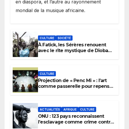
en diaspora, et l’autre au rayonnement
mondial de la musique africaine.
CULTURE
SOCIÉTÉ
À Fatick, les Sérères renouent
avec le rite mystique de Diobaye
pour implorer le retour de la
pluie.
CULTURE
Projection de « Penc Mi » : l’art
comme passerelle pour repenser
la transmission des savoirs
africains.
ACTUALITÉS
AFRIQUE
CULTURE
ONU : 123 pays reconnaissent
l’esclavage comme crime contre
l’humanité, la France toujours en