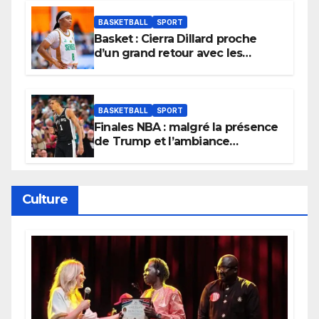
BASKETBALL
SPORT
Basket : Cierra Dillard proche
d’un grand retour avec les
Lionnes ?
BASKETBALL
SPORT
Finales NBA : malgré la présence
de Trump et l’ambiance
électrique du Garden,
Wembanyama fait taire New
York
Culture