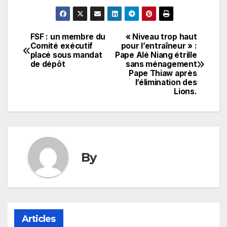
FSF : un membre du
« Niveau trop haut
Navigation
Comité exécutif
pour l’entraîneur » :
placé sous mandat
Pape Alé Niang étrille
de
de dépôt
sans ménagement
Pape Thiaw après
l’article
l’élimination des
Lions.
By
Articles