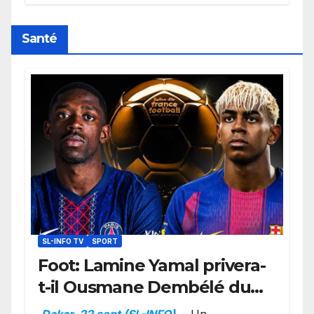
retard sur le Code noi
Santé
SL-INFO TV
SPORT
Foot: Lamine Yamal privera-
t-il Ousmane Dembélé du
Ballon d’or ?
Dakar, 22 sept (SL-INFO)
– Un