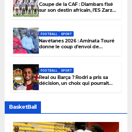
Coupe de la CAF : Diambars fixé
sur son destin africain, l’ES Zarzis
sera son premier obstacle.
FOOTBALL
SPORT
Navétanes 2026 : Aminata Touré
donne le coup d’envoi de
l’initiative « Zéro Violence »
depuis sa ville natale pour
promouvoir des compétitions
apaisées.
FOOTBALL
SPORT
Real ou Barça ? Rodri a pris sa
décision, un choix qui pourrait
faire grand bruit sur le marché
des transferts.
BasketBall