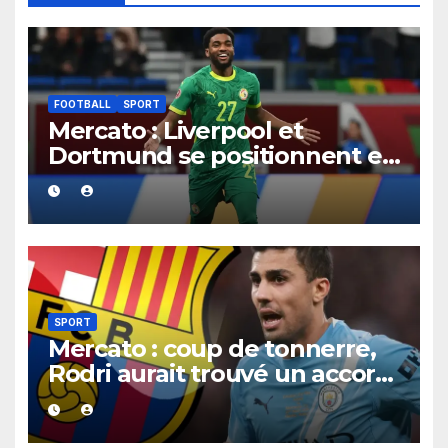
FOOTBALL
SPORT
Mercato : Liverpool et
Dortmund se positionnent en
favoris pour recruter Ibrahim
Mbaye
SPORT
Mercato : coup de tonnerre,
Rodri aurait trouvé un accord
XXL avec le Barça pour un
contrat jusqu’en 2030.