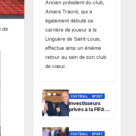
Ancien président du club,
Amara Traoré, qui a
également débuté sa
n de
carrière de joueur à la
Linguère de Saint-Louis,
effectue ainsi un énième
retour au sein de son club
de cœur.
FOOTBALL
SPORT
Investisseurs
privés à la FIFA :
Arsène Wenger,
membre du
cabinet
d’Infantino, brise
FOOTBALL
SPORT