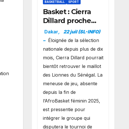
BASKETBALL
SPORT
Basket : Cierra
Dillard proche
d’un grand
Dakar
,
22 juil (SL-INFO)
retour avec les
–
Éloignée de la sélection
Lionnes ?
nationale depuis plus de dix
mois, Cierra Dillard pourrait
bientôt retrouver le maillot
ation
des Lionnes du Sénégal. La
meneuse de jeu, absente
depuis la fin de
l’AfroBasket féminin 2025,
est pressentie pour
intégrer le groupe qui
disputera le tournoi de