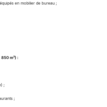
équipés en mobilier de bureau ;
 850 m²) :
) ;
urants ;