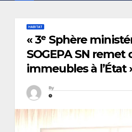
HABITAT
« 3ᵉ Sphère ministér
SOGEPA SN remet of
immeubles à l’État 
By