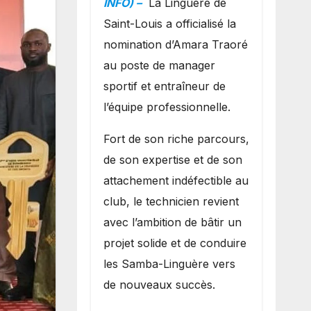
INFO) –
La Linguère de
manager sportif
Saint-Louis a officialisé la
et entraîneur de
nomination d’Amara Traoré
l’équipe
au poste de manager
sportif et entraîneur de
l’équipe professionnelle.
Fort de son riche parcours,
de son expertise et de son
attachement indéfectible au
club, le technicien revient
avec l’ambition de bâtir un
projet solide et de conduire
les Samba-Linguère vers
de nouveaux succès.