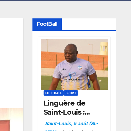
FootBall
FOOTBALL
SPORT
Linguère de
Saint-Louis :
Amara Traoré
Saint-Louis, 5 août (SL-
nommé