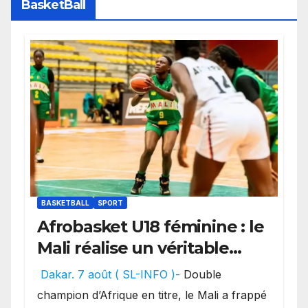
BasketBall
BASKETBALL
SPORT
Afrobasket U18 féminine : le
Mali réalise un véritable
festival offensif et inflige
Dakar. 7 août ( SL-INFO )-
Double
une lourde défaite au
champion d’Afrique en titre, le Mali a frappé