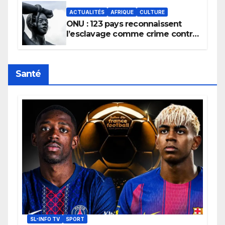
ACTUALITÉS
AFRIQUE
CULTURE
ONU : 123 pays reconnaissent
l’esclavage comme crime contre
l’humanité, la France toujours en
retard sur le Code noi
Santé
SL-INFO TV
SPORT