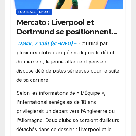
FOOTBALL
SPORT
Mercato : Liverpool et
Dortmund se positionnent
en favoris pour recruter
Dakar, 7 août (SL-INFO) –
Courtisé par
Ibrahim Mbaye
plusieurs clubs européens depuis le début
du mercato, le jeune attaquant parisien
dispose déjà de pistes sérieuses pour la suite
de sa carrière.
Selon les informations de « L’Équipe »,
l’international sénégalais de 18 ans
privilégierait un départ vers l’Angleterre ou
l’Allemagne. Deux clubs se seraient d’ailleurs
détachés dans ce dossier : Liverpool et le