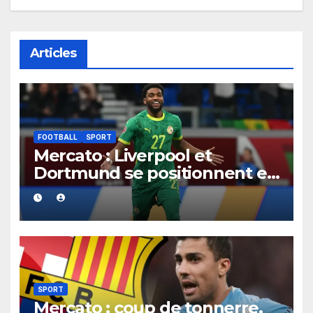
Articles
FOOTBALL
SPORT
Mercato : Liverpool et
Dortmund se positionnent en
favoris pour recruter Ibrahim
Mbaye
SPORT
Mercato : coup de tonnerre,