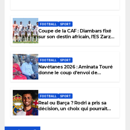
FOOTBALL
SPORT
Coupe de la CAF : Diambars fixé
sur son destin africain, l’ES Zarzis
sera son premier obstacle.
FOOTBALL
SPORT
Navétanes 2026 : Aminata Touré
donne le coup d’envoi de
l’initiative « Zéro Violence »
depuis sa ville natale pour
promouvoir des compétitions
apaisées.
FOOTBALL
SPORT
Real ou Barça ? Rodri a pris sa
décision, un choix qui pourrait
faire grand bruit sur le marché
des transferts.