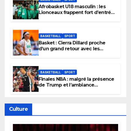
Afrobasket U18 masculin : les
Lionceaux frappent fort d’entrée
et lancent idéalement leur
tournoi.
BASKETBALL
SPORT
Basket : Cierra Dillard proche
d’un grand retour avec les
Lionnes ?
BASKETBALL
SPORT
Finales NBA : malgré la présence
de Trump et l’ambiance
électrique du Garden,
Wembanyama fait taire New
York
Culture