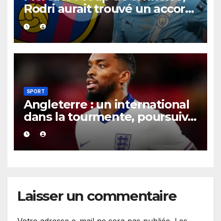
Rodri aurait trouvé un accord
XXL avec le Barça pour un
contrat jusqu’en 2030.
SPORT
Angleterre : un international
dans la tourmente, poursuivi
après une présumée
agression survenue en boîte
de nuit.
Laisser un commentaire
Votre adresse e-mail ne sera pas publiée.
Les