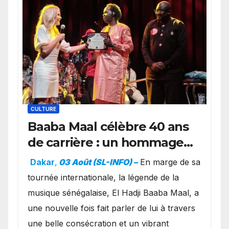
CULTURE
Baaba Maal célèbre 40 ans
de carrière : un hommage
exceptionnel à Oslo en
Dakar
,
03 Août (SL-INFO) –
​En marge de sa
présence de la famille
tournée internationale, la légende de la
royale.
musique sénégalaise, El Hadji Baaba Maal, a
une nouvelle fois fait parler de lui à travers
une belle consécration et un vibrant