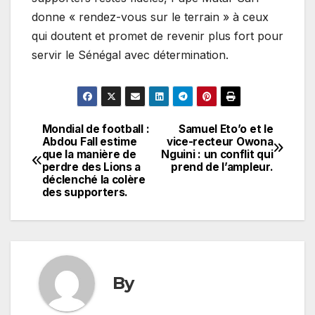
donne « rendez-vous sur le terrain » à ceux
qui doutent et promet de revenir plus fort pour
servir le Sénégal avec détermination.
Mondial de football :
Samuel Eto’o et le
Navigation
Abdou Fall estime
vice-recteur Owona
que la manière de
Nguini : un conflit qui
de
perdre des Lions a
prend de l’ampleur.
déclenché la colère
l’article
des supporters.
By