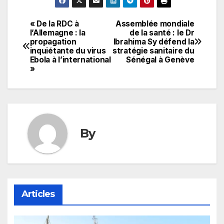
« De la RDC à
Assemblée mondiale
Navigation
l’Allemagne : la
de la santé : le Dr
propagation
Ibrahima Sy défend la
de
inquiétante du virus
stratégie sanitaire du
Ebola à l’international
Sénégal à Genève
l’article
»
By
Articles