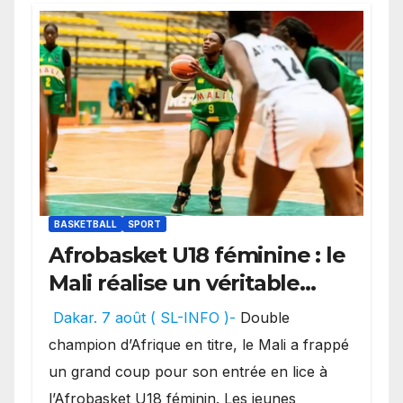
BASKETBALL
SPORT
Afrobasket U18 féminine : le
Mali réalise un véritable
festival offensif et inflige
Dakar. 7 août ( SL-INFO )-
Double
une lourde défaite au
champion d’Afrique en titre, le Mali a frappé
Bénin.
un grand coup pour son entrée en lice à
l’Afrobasket U18 féminin. Les jeunes