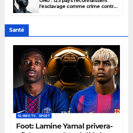
ONU : 123 pays reconnaissent
l’esclavage comme crime contre
l’humanité, la France toujours en
retard sur le Code noi
Santé
SL-INFO TV
SPORT
Foot: Lamine Yamal privera-