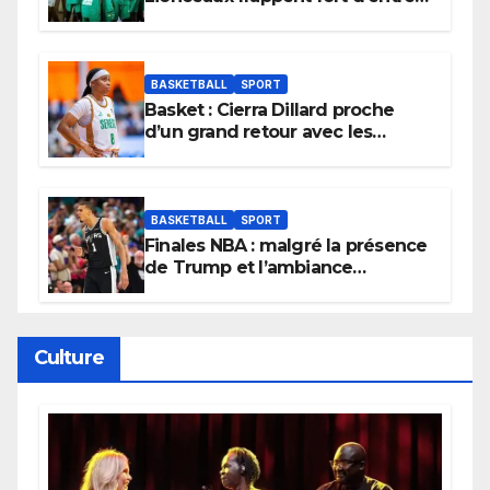
et lancent idéalement leur
tournoi.
BASKETBALL
SPORT
Basket : Cierra Dillard proche
d’un grand retour avec les
Lionnes ?
BASKETBALL
SPORT
Finales NBA : malgré la présence
de Trump et l’ambiance
électrique du Garden,
Wembanyama fait taire New
York
Culture