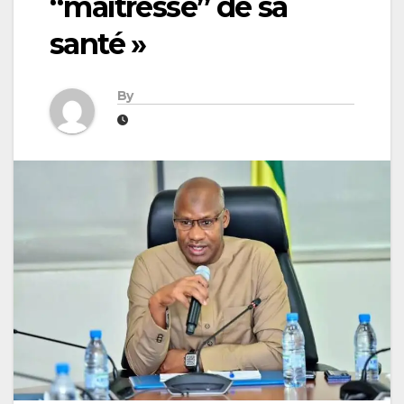
“maîtresse” de sa
santé »
By