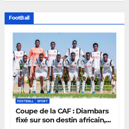
FootBall
FOOTBALL
SPORT
Coupe de la CAF : Diambars
fixé sur son destin africain,
l’ES Zarzis sera son premier