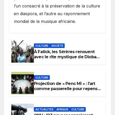
l’un consacré à la préservation de la culture
en diaspora, et l’autre au rayonnement
mondial de la musique africaine.
CULTURE
SOCIÉTÉ
À Fatick, les Sérères renouent
avec le rite mystique de Diobaye
pour implorer le retour de la
pluie.
CULTURE
Projection de « Penc Mi » : l’art
comme passerelle pour repenser
la transmission des savoirs
africains.
ACTUALITÉS
AFRIQUE
CULTURE