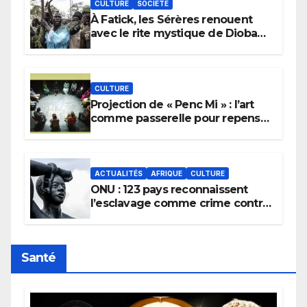
CULTURE
SOCIÉTÉ
À Fatick, les Sérères renouent
avec le rite mystique de Diobaye
pour implorer le retour de la
pluie.
CULTURE
Projection de « Penc Mi » : l’art
comme passerelle pour repenser
la transmission des savoirs
africains.
ACTUALITÉS
AFRIQUE
CULTURE
ONU : 123 pays reconnaissent
l’esclavage comme crime contre
l’humanité, la France toujours en
retard sur le Code noi
Santé