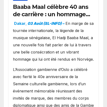
Baaba Maal célèbre 40 ans
de carrière : un hommage
exceptionnel à Oslo en
Dakar
,
03 Août (SL-INFO) –
​En marge de sa
présence de la famille
tournée internationale, la légende de la
royale.
musique sénégalaise, El Hadji Baaba Maal, a
une nouvelle fois fait parler de lui à travers
une belle consécration et un vibrant
hommage qui lui ont été rendus en Norvège.
​L’Association gambienne d’Oslo a célébré
avec fierté le 40e anniversaire de la
Semaine culturelle gambienne, lors d’un
événement mémorable réunissant des
invités de marque, des membres du corps
diplomatique ainsi que des amis de la Gambie