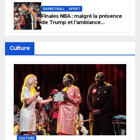
BASKETBALL
SPORT
Finales NBA : malgré la présence
de Trump et l’ambiance
électrique du Garden,
Wembanyama fait taire New
York
Culture
CULTURE