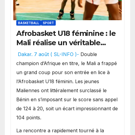
BASKETBALL
SPORT
Afrobasket U18 féminine : le
Mali réalise un véritable
festival offensif et inflige
Dakar. 7 août ( SL-INFO )-
Double
une lourde défaite au
champion d’Afrique en titre, le Mali a frappé
Bénin.
un grand coup pour son entrée en lice à
l’Afrobasket U18 féminin. Les jeunes
Maliennes ont littéralement surclassé le
Bénin en s’imposant sur le score sans appel
de 124 à 20, soit un écart impressionnant de
104 points.
La rencontre a rapidement tourné à la