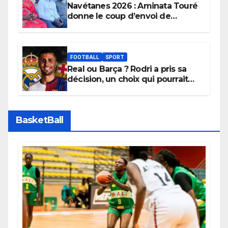
Navétanes 2026 : Aminata Touré
donne le coup d’envoi de
l’initiative « Zéro Violence »
depuis sa ville natale pour
promouvoir des compétitions
apaisées.
FOOTBALL
SPORT
Real ou Barça ? Rodri a pris sa
décision, un choix qui pourrait
faire grand bruit sur le marché
des transferts.
BasketBall