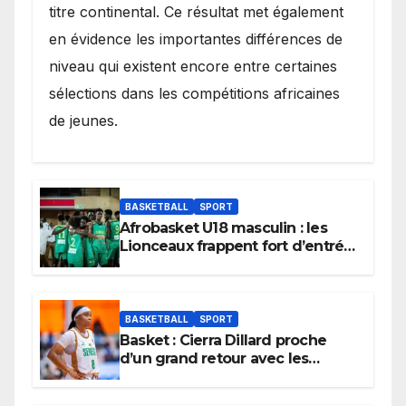
titre continental. Ce résultat met également
en évidence les importantes différences de
niveau qui existent encore entre certaines
sélections dans les compétitions africaines
de jeunes.
BASKETBALL
SPORT
Afrobasket U18 masculin : les
Lionceaux frappent fort d’entrée
et lancent idéalement leur
tournoi.
BASKETBALL
SPORT
Basket : Cierra Dillard proche
d’un grand retour avec les
Lionnes ?