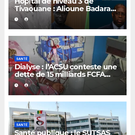
Hôpital de niveau 3 de
Tivaouane : Alioune Badara
Coulibaly appelle Diomaye
Faye à reconnaître l’héritage
de Macky Sall
SANTÉ
Dialyse : l’ACSU conteste une
dette de 15 milliards FCFA
annoncée par la CNPNT et
exige des preuves
SANTÉ
Santé publique : le SUTSAS