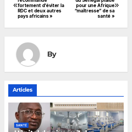
recommande
du Sénégal plaide
fortement d’éviter la
pour une Afrique
de
RDC et deux autres
“maîtresse” de sa
pays africains »
santé »
l’article
By
Articles
SANTÉ