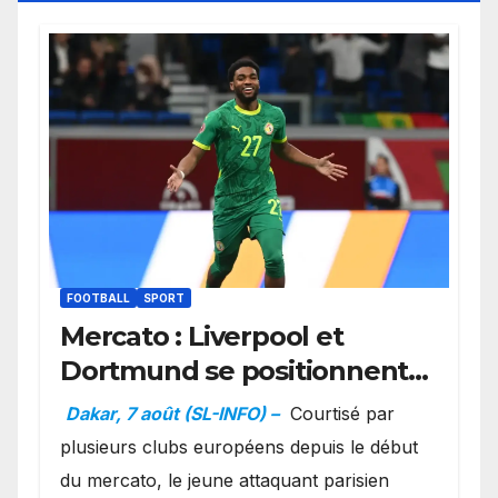
FOOTBALL
SPORT
Mercato : Liverpool et
Dortmund se positionnent
en favoris pour recruter
Dakar, 7 août (SL-INFO) –
Courtisé par
Ibrahim Mbaye
plusieurs clubs européens depuis le début
du mercato, le jeune attaquant parisien