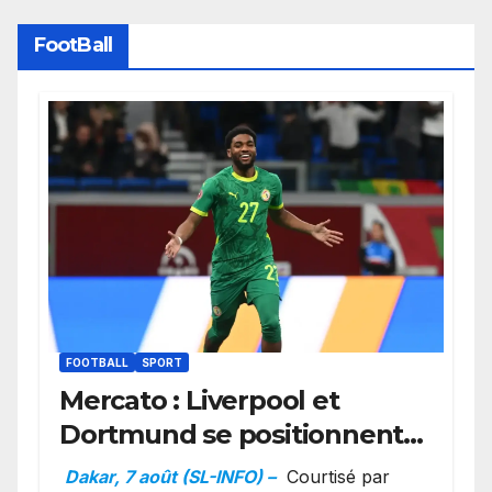
FootBall
FOOTBALL
SPORT
Mercato : Liverpool et
Dortmund se positionnent
en favoris pour recruter
Dakar, 7 août (SL-INFO) –
Courtisé par