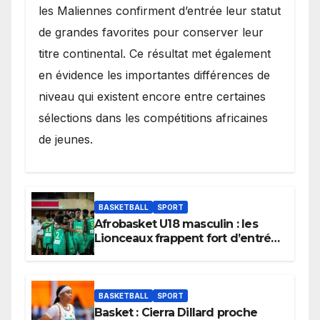
les Maliennes confirment d’entrée leur statut
de grandes favorites pour conserver leur
titre continental. Ce résultat met également
en évidence les importantes différences de
niveau qui existent encore entre certaines
sélections dans les compétitions africaines
de jeunes.
BASKETBALL
SPORT
Afrobasket U18 masculin : les
Lionceaux frappent fort d’entrée
et lancent idéalement leur
tournoi.
BASKETBALL
SPORT
Basket : Cierra Dillard proche