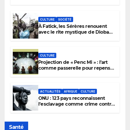
CULTURE
SOCIÉTÉ
À Fatick, les Sérères renouent
avec le rite mystique de Diobaye
pour implorer le retour de la
pluie.
CULTURE
Projection de « Penc Mi » : l’art
comme passerelle pour repenser
la transmission des savoirs
africains.
ACTUALITÉS
AFRIQUE
CULTURE
ONU : 123 pays reconnaissent
l’esclavage comme crime contre
l’humanité, la France toujours en
retard sur le Code noi
Santé