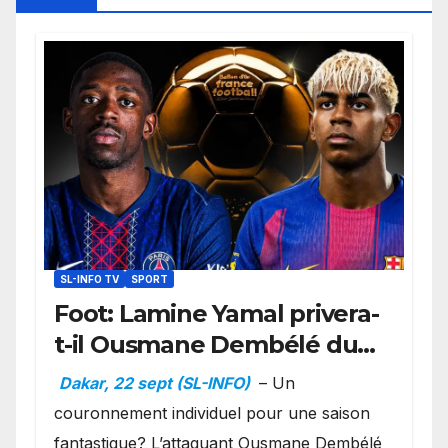
SL-INFO TV
SPORT
Foot: Lamine Yamal privera-
t-il Ousmane Dembélé du
Ballon d’or ?
Dakar, 22 sept (SL-INFO)
– Un
couronnement individuel pour une saison
fantastique? L’attaquant Ousmane Dembélé