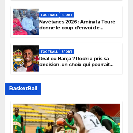
FOOTBALL
SPORT
Navétanes 2026 : Aminata Touré
donne le coup d’envoi de
l’initiative « Zéro Violence »
depuis sa ville natale pour
promouvoir des compétitions
apaisées.
FOOTBALL
SPORT
Real ou Barça ? Rodri a pris sa
décision, un choix qui pourrait
faire grand bruit sur le marché
des transferts.
BasketBall