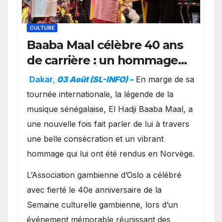
CULTURE
Baaba Maal célèbre 40 ans
de carrière : un hommage
exceptionnel à Oslo en
Dakar
,
03 Août (SL-INFO) –
​En marge de sa
présence de la famille
tournée internationale, la légende de la
royale.
musique sénégalaise, El Hadji Baaba Maal, a
une nouvelle fois fait parler de lui à travers
une belle consécration et un vibrant
hommage qui lui ont été rendus en Norvège.
​L’Association gambienne d’Oslo a célébré
avec fierté le 40e anniversaire de la
Semaine culturelle gambienne, lors d’un
événement mémorable réunissant des