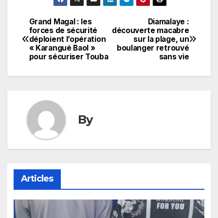
Grand Magal : les
Diamalaye :
Navigation
forces de sécurité
découverte macabre
déploient l’opération
sur la plage, un
de
« Karangué Baol »
boulanger retrouvé
pour sécuriser Touba
sans vie
l’article
By
Articles