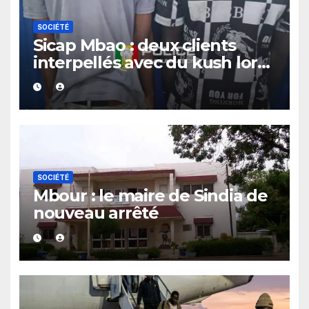
SOCIÉTÉ
Sicap Mbao : deux clients
interpellés avec du kush lors
d’un contrôle de police dans
un bar
SOCIÉTÉ
Mbour : le maire de Sindia de
nouveau arrêté