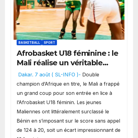
BASKETBALL
SPORT
Afrobasket U18 féminine : le
Mali réalise un véritable
festival offensif et inflige
Dakar. 7 août ( SL-INFO )-
Double
une lourde défaite au
champion d’Afrique en titre, le Mali a frappé
Bénin.
un grand coup pour son entrée en lice à
l’Afrobasket U18 féminin. Les jeunes
Maliennes ont littéralement surclassé le
Bénin en s’imposant sur le score sans appel
de 124 à 20, soit un écart impressionnant de