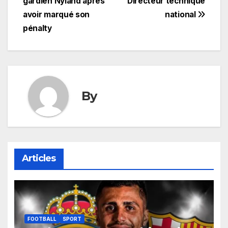
l’article
gardien Nyland après
Directeur technique
avoir marqué son
national
pénalty
By
Articles
FOOTBALL
SPORT