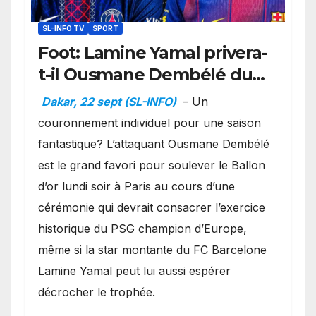
SL-INFO TV
SPORT
Foot: Lamine Yamal privera-
t-il Ousmane Dembélé du
Ballon d’or ?
Dakar, 22 sept (SL-INFO)
– Un
couronnement individuel pour une saison
fantastique? L’attaquant Ousmane Dembélé
est le grand favori pour soulever le Ballon
d’or lundi soir à Paris au cours d’une
cérémonie qui devrait consacrer l’exercice
historique du PSG champion d’Europe,
même si la star montante du FC Barcelone
Lamine Yamal peut lui aussi espérer
décrocher le trophée.