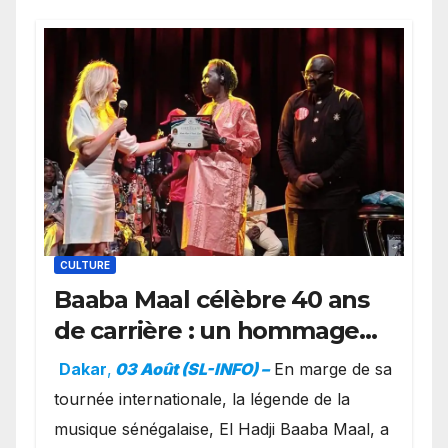
CULTURE
Baaba Maal célèbre 40 ans
de carrière : un hommage
exceptionnel à Oslo en
Dakar
,
03 Août (SL-INFO) –
​En marge de sa
présence de la famille
tournée internationale, la légende de la
royale.
musique sénégalaise, El Hadji Baaba Maal, a