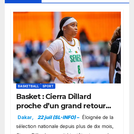
BASKETBALL
SPORT
Basket : Cierra Dillard
proche d’un grand retour
avec les Lionnes ?
Dakar
,
22 juil (SL-INFO) –
Éloignée de la
sélection nationale depuis plus de dix mois,