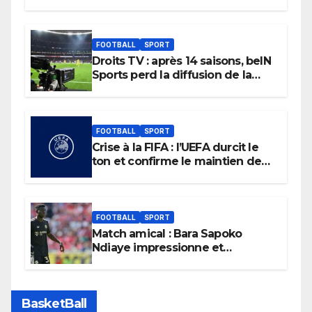
FOOTBALL
SPORT
Droits TV : après 14 saisons, beIN
Sports perd la diffusion de la
Liga
FOOTBALL
SPORT
Crise à la FIFA : l’UEFA durcit le
ton et confirme le maintien de
son boycott des Coupes du
monde.
FOOTBALL
SPORT
Match amical : Bara Sapoko
Ndiaye impressionne et
confirme son potentiel avec le
Bayern Munich
BasketBall