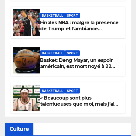
BASKETBALL
SPORT
Finales NBA : malgré la présence
de Trump et l’ambiance
électrique du Garden,
Wembanyama fait taire New
York
BASKETBALL
SPORT
Basket: Deng Mayar, un espoir
américain, est mort noyé à 22
ans
BASKETBALL
SPORT
« Beaucoup sont plus
talentueuses que moi, mais j’ai
persévéré » : le message fort de
Cierra Dillard
Culture