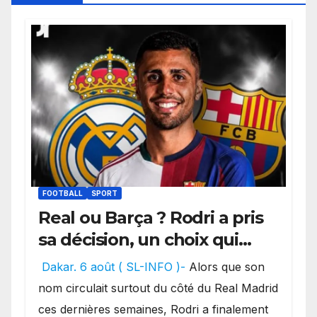
FOOTBALL
SPORT
Real ou Barça ? Rodri a pris
sa décision, un choix qui
pourrait faire grand bruit
Dakar. 6 août ( SL-INFO )-
Alors que son
sur le marché des
nom circulait surtout du côté du Real Madrid
transferts.
ces dernières semaines, Rodri a finalement