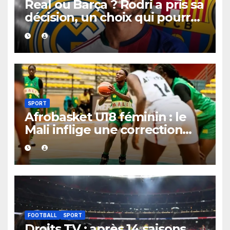
Real ou Barça ? Rodri a pris sa
décision, un choix qui pourrait
faire grand bruit sur le
marché des transferts.
SPORT
Afrobasket U18 féminin : le
Mali inflige une correction
historique au Bénin avec plus
de 100 points d’écart
FOOTBALL
SPORT
Droits TV : après 14 saisons,