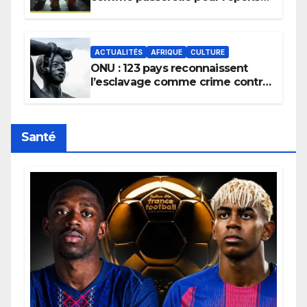
la transmission des savoirs
africains.
ACTUALITÉS
AFRIQUE
CULTURE
ONU : 123 pays reconnaissent
l’esclavage comme crime contre
l’humanité, la France toujours en
retard sur le Code noi
Santé