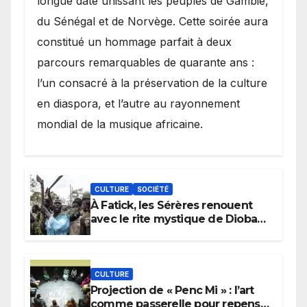
longue date unissant les peuples de Gambie,
du Sénégal et de Norvège. Cette soirée aura
constitué un hommage parfait à deux
parcours remarquables de quarante ans :
l’un consacré à la préservation de la culture
en diaspora, et l’autre au rayonnement
mondial de la musique africaine.
CULTURE
SOCIÉTÉ
À Fatick, les Sérères renouent
avec le rite mystique de Diobaye
pour implorer le retour de la
pluie.
CULTURE
Projection de « Penc Mi » : l’art
comme passerelle pour repenser