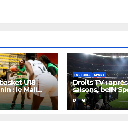
FOOTBALL
SPORT
basket U18
Droits TV : après
nin : le Mali
saisons, beIN Sp
ige une
perd la diffusio
ection
la Liga
orique au Bénin
 plus de 100
ts d’écart