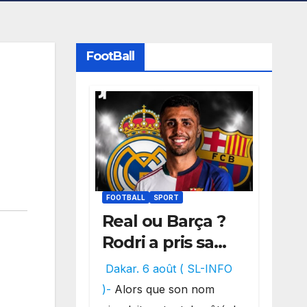
FootBall
FOOTBALL
SPORT
Real ou Barça ?
Rodri a pris sa
décision, un
Dakar. 6 août ( SL-INFO
choix qui
)-
Alors que son nom
pourrait faire