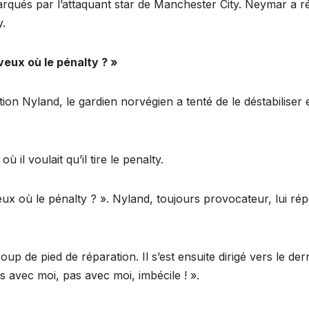
marqués par l’attaquant star de Manchester City. Neymar a ré
y.
 veux où le pénalty ? »
ion Nyland, le gardien norvégien a tenté de le déstabiliser e
 il voulait qu’il tire le penalty.
veux où le pénalty ? ». Nyland, toujours provocateur, lui ré
up de pied de réparation. Il s’est ensuite dirigé vers le der
s avec moi, pas avec moi, imbécile ! ».