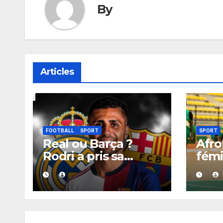
By
Articles
FOOTBALL
SPORT
SPORT
Real ou Barça ?
Afro
Rodri a pris sa
fémi
décision, un choix
infl
qui pourrait faire
corr
grand bruit sur le
hist
marché des
avec
transferts.
poin