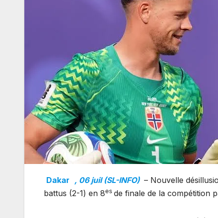
Dakar
, 06 juil (SL-INFO)
– Nouvelle désillus
es
battus (2-1) en 8
de finale de la compétitio