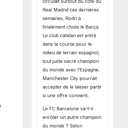
circulait surtout du côté du
grand bruit sur
Real Madrid ces dernières
le marché des
semaines, Rodri a
transferts.
finalement choisi le Barça.
Le club catalan est entré
dans la course pour le
milieu de terrain espagnol,
tout juste sacré champion
du monde avec l’Espagne.
Manchester City pourrait
accepter de le laisser partir
si une offre convient.
é
​Le FC Barcelone va-t-il
enrôler un autre champion
du monde ? Selon