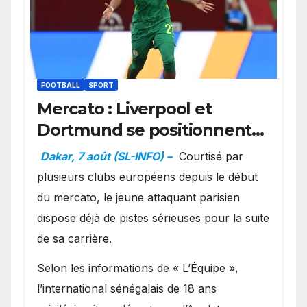
FOOTBALL
SPORT
Mercato : Liverpool et
Dortmund se positionnent
en favoris pour recruter
Dakar, 7 août (SL-INFO) –
Courtisé par
Ibrahim Mbaye
plusieurs clubs européens depuis le début
du mercato, le jeune attaquant parisien
dispose déjà de pistes sérieuses pour la suite
de sa carrière.
Selon les informations de « L’Équipe »,
l’international sénégalais de 18 ans