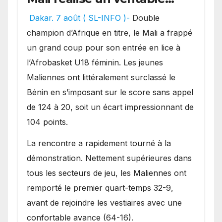
festival offensif et inflige
Dakar. 7 août ( SL-INFO )-
Double
une lourde défaite au
champion d’Afrique en titre, le Mali a frappé
Bénin.
un grand coup pour son entrée en lice à
l’Afrobasket U18 féminin. Les jeunes
Maliennes ont littéralement surclassé le
Bénin en s’imposant sur le score sans appel
de 124 à 20, soit un écart impressionnant de
104 points.
La rencontre a rapidement tourné à la
démonstration. Nettement supérieures dans
tous les secteurs de jeu, les Maliennes ont
remporté le premier quart-temps 32-9,
avant de rejoindre les vestiaires avec une
confortable avance (64-16).