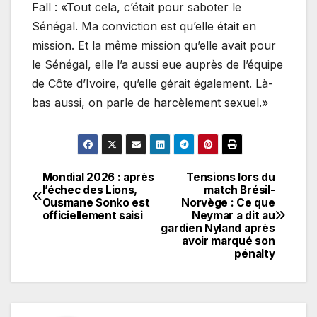
Fall : «Tout cela, c’était pour saboter le
Sénégal. Ma conviction est qu’elle était en
mission. Et la même mission qu’elle avait pour
le Sénégal, elle l’a aussi eue auprès de l’équipe
de Côte d’Ivoire, qu’elle gérait également. Là-
bas aussi, on parle de harcèlement sexuel.»
Mondial 2026 : après
Tensions lors du
Navigation
l’échec des Lions,
match Brésil-
Ousmane Sonko est
Norvège : Ce que
de
officiellement saisi
Neymar a dit au
gardien Nyland après
l’article
avoir marqué son
pénalty