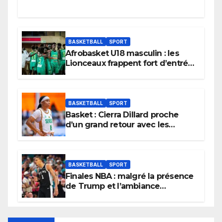
BASKETBALL
SPORT
Afrobasket U18 masculin : les
Lionceaux frappent fort d’entrée
et lancent idéalement leur
tournoi.
BASKETBALL
SPORT
Basket : Cierra Dillard proche
d’un grand retour avec les
Lionnes ?
BASKETBALL
SPORT
Finales NBA : malgré la présence
de Trump et l’ambiance
électrique du Garden,
Wembanyama fait taire New
York