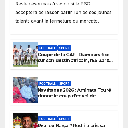
Reste désormais à savoir si le PSG
acceptera de laisser partir l’un de ses jeunes
talents avant la fermeture du mercato.
FOOTBALL
SPORT
Coupe de la CAF : Diambars fixé
sur son destin africain, l’ES Zarzis
sera son premier obstacle.
FOOTBALL
SPORT
Navétanes 2026 : Aminata Touré
donne le coup d’envoi de
l’initiative « Zéro Violence »
depuis sa ville natale pour
promouvoir des compétitions
apaisées.
FOOTBALL
SPORT
Real ou Barça ? Rodri a pris sa