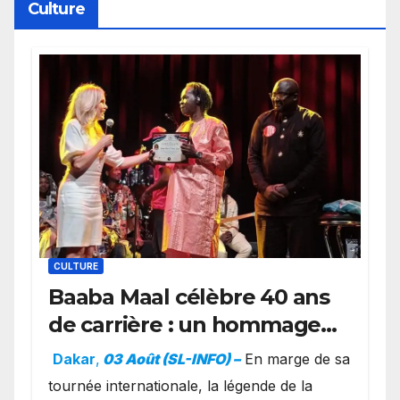
Culture
CULTURE
Baaba Maal célèbre 40 ans
de carrière : un hommage
exceptionnel à Oslo en
Dakar
,
03 Août (SL-INFO) –
​En marge de sa
présence de la famille
tournée internationale, la légende de la