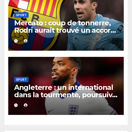
SPORT
Mercato : coup de tonnerre,
Rodri aurait trouvé un accord
XXL avec le Barça pour un
contrat jusqu’en 2030.
SPORT
Angleterre : un international
dans la tourmente, poursuivi
après une présumée
agression survenue en boîte
de nuit.