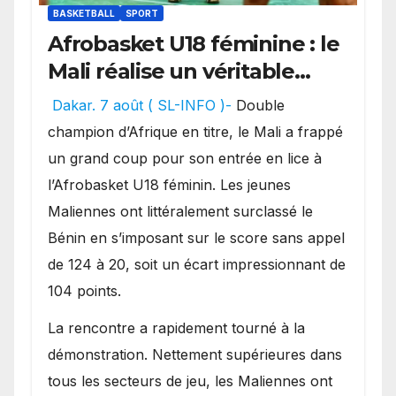
BASKETBALL
SPORT
Afrobasket U18 féminine : le
Mali réalise un véritable
festival offensif et inflige
Dakar. 7 août ( SL-INFO )-
Double
une lourde défaite au
champion d’Afrique en titre, le Mali a frappé
Bénin.
un grand coup pour son entrée en lice à
l’Afrobasket U18 féminin. Les jeunes
Maliennes ont littéralement surclassé le
Bénin en s’imposant sur le score sans appel
de 124 à 20, soit un écart impressionnant de
104 points.
La rencontre a rapidement tourné à la
démonstration. Nettement supérieures dans
tous les secteurs de jeu, les Maliennes ont