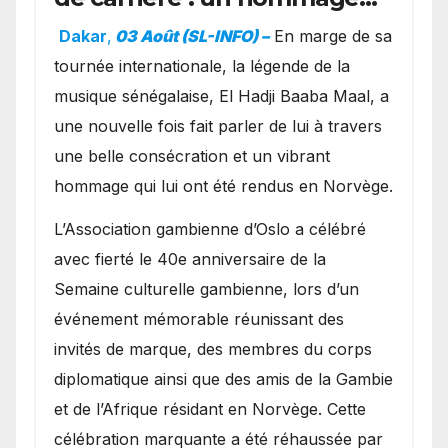
exceptionnel à Oslo en
Dakar
,
03 Août (SL-INFO) –
​En marge de sa
présence de la famille
tournée internationale, la légende de la
royale.
musique sénégalaise, El Hadji Baaba Maal, a
une nouvelle fois fait parler de lui à travers
une belle consécration et un vibrant
hommage qui lui ont été rendus en Norvège.
​L’Association gambienne d’Oslo a célébré
avec fierté le 40e anniversaire de la
Semaine culturelle gambienne, lors d’un
événement mémorable réunissant des
invités de marque, des membres du corps
diplomatique ainsi que des amis de la Gambie
et de l’Afrique résidant en Norvège. Cette
célébration marquante a été réhaussée par