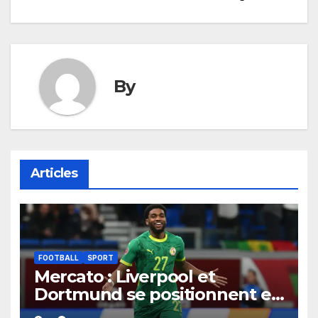
l’article
By
Articles
FOOTBALL
SPORT
Mercato : Liverpool et
Dortmund se positionnent en
favoris pour recruter Ibrahim