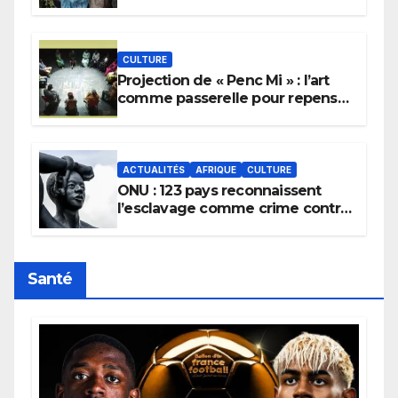
pour implorer le retour de la
pluie.
CULTURE
Projection de « Penc Mi » : l’art
comme passerelle pour repenser
la transmission des savoirs
africains.
ACTUALITÉS
AFRIQUE
CULTURE
ONU : 123 pays reconnaissent
l’esclavage comme crime contre
l’humanité, la France toujours en
retard sur le Code noi
Santé