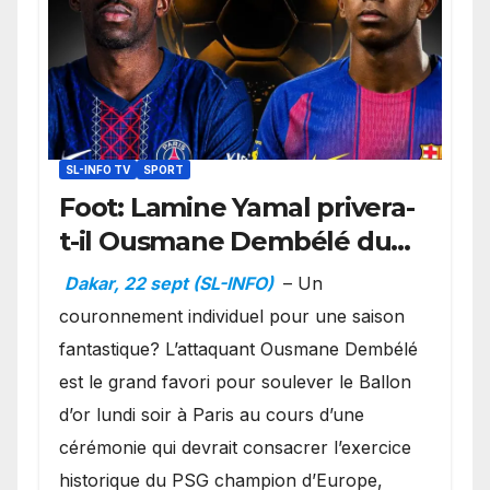
SL-INFO TV
SPORT
Foot: Lamine Yamal privera-
t-il Ousmane Dembélé du
Ballon d’or ?
Dakar, 22 sept (SL-INFO)
– Un
couronnement individuel pour une saison
fantastique? L’attaquant Ousmane Dembélé
est le grand favori pour soulever le Ballon
d’or lundi soir à Paris au cours d’une
cérémonie qui devrait consacrer l’exercice
historique du PSG champion d’Europe,