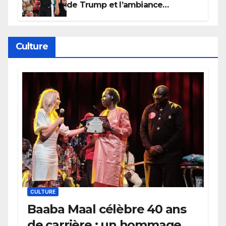
de Trump et l’ambiance
électrique du Garden,
Wembanyama fait taire New
York
Culture
CULTURE
Baaba Maal célèbre 40 ans
de carrière : un hommage