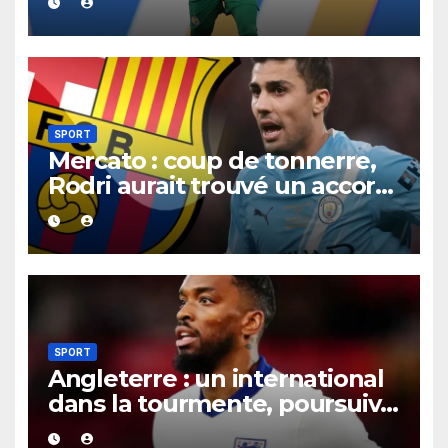
Mbaye
SPORT
Mercato : coup de tonnerre,
Rodri aurait trouvé un accord
XXL avec le Barça pour un
contrat jusqu’en 2030.
SPORT
Angleterre : un international
dans la tourmente, poursuivi
après une présumée