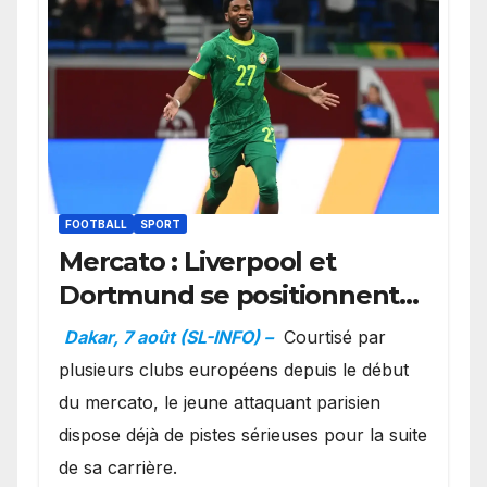
FOOTBALL
SPORT
Mercato : Liverpool et
Dortmund se positionnent
en favoris pour recruter
Dakar, 7 août (SL-INFO) –
Courtisé par
Ibrahim Mbaye
plusieurs clubs européens depuis le début
du mercato, le jeune attaquant parisien
dispose déjà de pistes sérieuses pour la suite
de sa carrière.