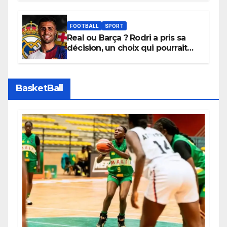
depuis sa ville natale pour
promouvoir des compétitions
apaisées.
FOOTBALL
SPORT
Real ou Barça ? Rodri a pris sa
décision, un choix qui pourrait
faire grand bruit sur le marché
des transferts.
BasketBall