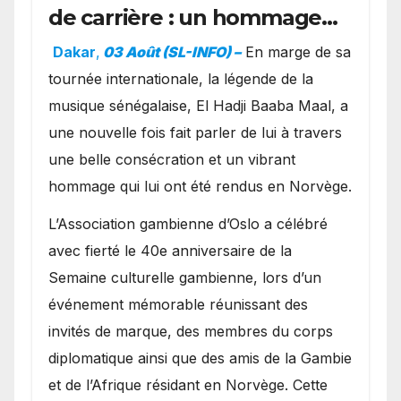
de carrière : un hommage
exceptionnel à Oslo en
Dakar
,
03 Août (SL-INFO) –
​En marge de sa
présence de la famille
tournée internationale, la légende de la
royale.
musique sénégalaise, El Hadji Baaba Maal, a
une nouvelle fois fait parler de lui à travers
une belle consécration et un vibrant
hommage qui lui ont été rendus en Norvège.
​L’Association gambienne d’Oslo a célébré
avec fierté le 40e anniversaire de la
Semaine culturelle gambienne, lors d’un
événement mémorable réunissant des
invités de marque, des membres du corps
diplomatique ainsi que des amis de la Gambie
et de l’Afrique résidant en Norvège. Cette