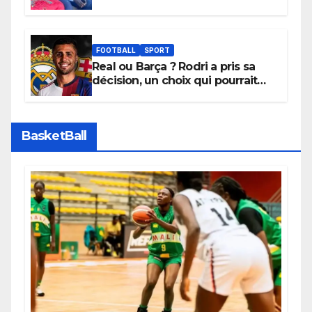
l’initiative « Zéro Violence »
depuis sa ville natale pour
promouvoir des compétitions
apaisées.
FOOTBALL
SPORT
Real ou Barça ? Rodri a pris sa
décision, un choix qui pourrait
faire grand bruit sur le marché
des transferts.
BasketBall