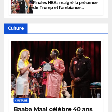
Finales NBA : malgré la présence
de Trump et l’ambiance
électrique du Garden,
Wembanyama fait taire New
York
Culture
CULTURE
Baaba Maal célèbre 40 ans