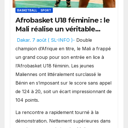
BASKETBALL
SPORT
Afrobasket U18 féminine : le
Mali réalise un véritable
festival offensif et inflige
Dakar. 7 août ( SL-INFO )-
Double
une lourde défaite au
champion d’Afrique en titre, le Mali a frappé
Bénin.
un grand coup pour son entrée en lice à
l’Afrobasket U18 féminin. Les jeunes
Maliennes ont littéralement surclassé le
Bénin en s’imposant sur le score sans appel
de 124 à 20, soit un écart impressionnant de
104 points.
La rencontre a rapidement tourné à la
démonstration. Nettement supérieures dans