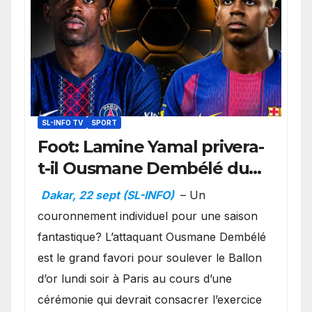
SL-INFO TV
SPORT
Foot: Lamine Yamal privera-
t-il Ousmane Dembélé du
Ballon d’or ?
Dakar, 22 sept (SL-INFO)
– Un
couronnement individuel pour une saison
fantastique? L’attaquant Ousmane Dembélé
est le grand favori pour soulever le Ballon
d’or lundi soir à Paris au cours d’une
cérémonie qui devrait consacrer l’exercice