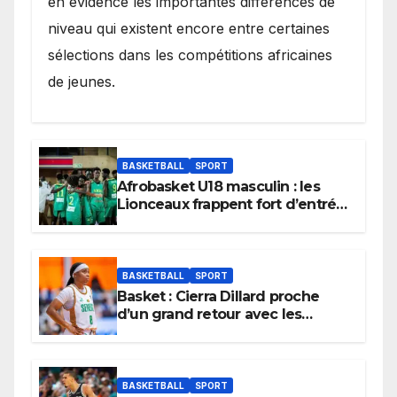
en évidence les importantes différences de
niveau qui existent encore entre certaines
sélections dans les compétitions africaines
de jeunes.
BASKETBALL
SPORT
Afrobasket U18 masculin : les
Lionceaux frappent fort d’entrée
et lancent idéalement leur
tournoi.
BASKETBALL
SPORT
Basket : Cierra Dillard proche
d’un grand retour avec les
Lionnes ?
BASKETBALL
SPORT