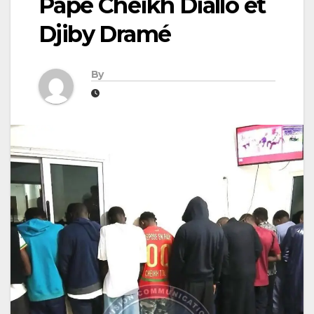
Pape Cheikh Diallo et
Djiby Dramé
By