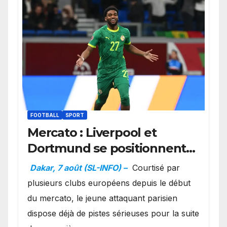
FOOTBALL
SPORT
Mercato : Liverpool et
Dortmund se positionnent
en favoris pour recruter
Dakar, 7 août (SL-INFO) –
Courtisé par
Ibrahim Mbaye
plusieurs clubs européens depuis le début
du mercato, le jeune attaquant parisien
dispose déjà de pistes sérieuses pour la suite