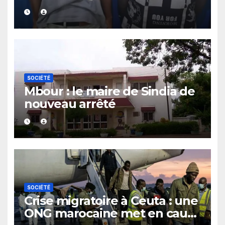
d’un contrôle de police dans
un bar
SOCIÉTÉ
Mbour : le maire de Sindia de
nouveau arrêté
SOCIÉTÉ
Crise migratoire à Ceuta : une
ONG marocaine met en cause