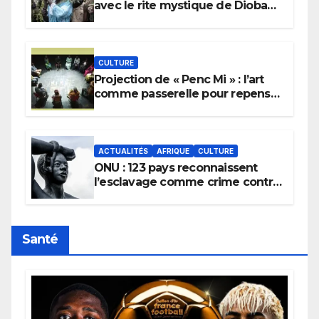
avec le rite mystique de Diobaye
pour implorer le retour de la
pluie.
CULTURE
Projection de « Penc Mi » : l’art
comme passerelle pour repenser
la transmission des savoirs
africains.
ACTUALITÉS
AFRIQUE
CULTURE
ONU : 123 pays reconnaissent
l’esclavage comme crime contre
l’humanité, la France toujours en
retard sur le Code noi
Santé