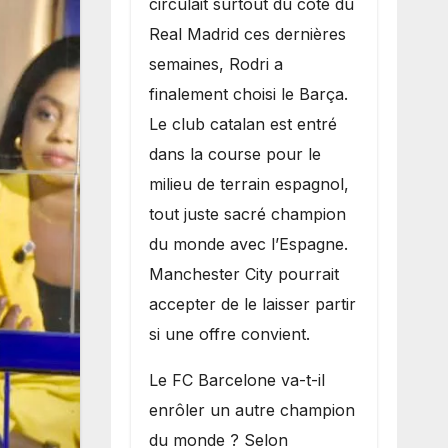
circulait surtout du côté du
grand bruit sur
Real Madrid ces dernières
le marché des
semaines, Rodri a
transferts.
finalement choisi le Barça.
Le club catalan est entré
dans la course pour le
milieu de terrain espagnol,
tout juste sacré champion
du monde avec l’Espagne.
Manchester City pourrait
accepter de le laisser partir
si une offre convient.
​Le FC Barcelone va-t-il
enrôler un autre champion
du monde ? Selon