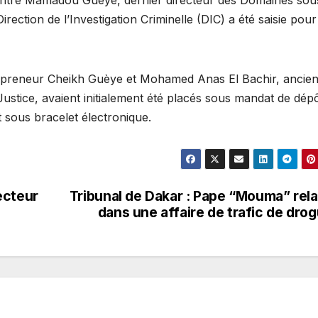
contre Mamadou Guèye, dernier directeur des Domaines sou
ection de l’Investigation Criminelle (DIC) a été saisie pour
repreneur Cheikh Guèye et Mohamed Anas El Bachir, ancie
Justice, avaient initialement été placés sous mandat de dép
nt sous bracelet électronique.
recteur
Tribunal de Dakar : Pape “Mouma” rel
dans une affaire de trafic de dro