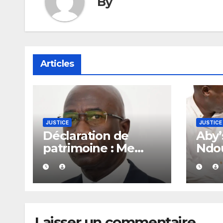
By
Articles
JUSTICE
JUSTICE
Déclaration de
Aby’
patrimoine : Me
Ndou
Moussa Sarr met en
pour
garde les
soci
récalcitrants
affa
420 
Laisser un commentaire