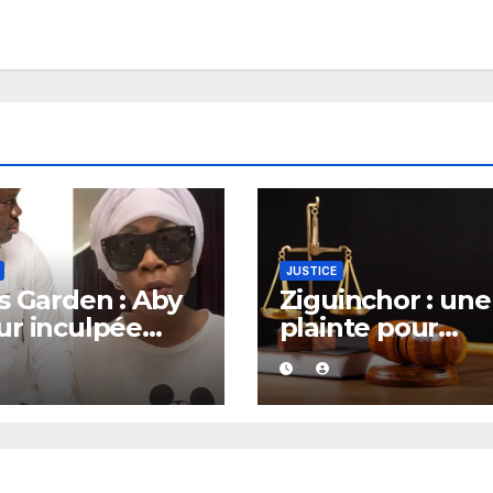
JUSTICE
s Garden : Aby
Ziguinchor : une
r inculpée
plainte pour
 abus de biens
diffamation
aux dans une
déposée contre 
ire portant sur
maire Djibril So
millions FCFA