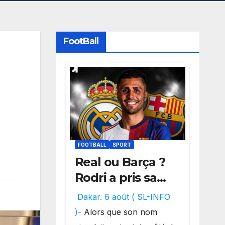
FootBall
FOOTBALL
SPORT
Real ou Barça ?
Rodri a pris sa
décision, un
Dakar. 6 août ( SL-INFO
choix qui
)-
Alors que son nom
pourrait faire