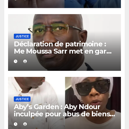
sous un lit
JUSTICE
Déclaration de patrimoine :
Me Moussa Sarr met en garde
les récalcitrants
JUSTICE
Aby’s Garden : Aby Ndour
inculpée pour abus de biens
sociaux dans une affaire
portant sur 420 millions FCFA