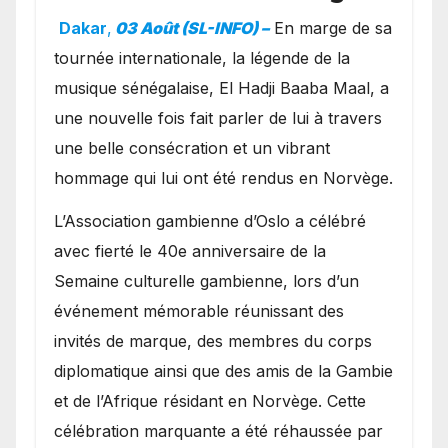
exceptionnel à Oslo en
Dakar
,
03 Août (SL-INFO) –
​En marge de sa
présence de la famille
tournée internationale, la légende de la
royale.
musique sénégalaise, El Hadji Baaba Maal, a
une nouvelle fois fait parler de lui à travers
une belle consécration et un vibrant
hommage qui lui ont été rendus en Norvège.
​L’Association gambienne d’Oslo a célébré
avec fierté le 40e anniversaire de la
Semaine culturelle gambienne, lors d’un
événement mémorable réunissant des
invités de marque, des membres du corps
diplomatique ainsi que des amis de la Gambie
et de l’Afrique résidant en Norvège. Cette
célébration marquante a été réhaussée par