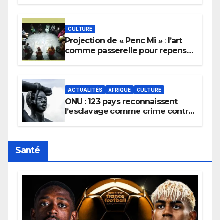
pluie.
CULTURE
Projection de « Penc Mi » : l’art
comme passerelle pour repenser
la transmission des savoirs
africains.
ACTUALITÉS
AFRIQUE
CULTURE
ONU : 123 pays reconnaissent
l’esclavage comme crime contre
l’humanité, la France toujours en
retard sur le Code noi
Santé