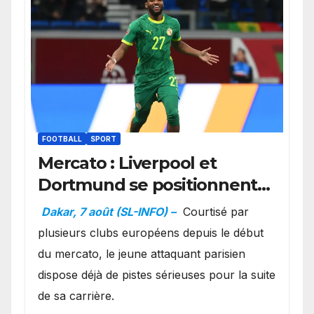
FOOTBALL
SPORT
Mercato : Liverpool et
Dortmund se positionnent
en favoris pour recruter
Dakar, 7 août (SL-INFO) –
Courtisé par
Ibrahim Mbaye
plusieurs clubs européens depuis le début
du mercato, le jeune attaquant parisien
dispose déjà de pistes sérieuses pour la suite
de sa carrière.