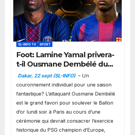
SL-INFO TV
SPORT
Foot: Lamine Yamal privera-
t-il Ousmane Dembélé du
Ballon d’or ?
Dakar, 22 sept (SL-INFO)
– Un
couronnement individuel pour une saison
fantastique? L’attaquant Ousmane Dembélé
est le grand favori pour soulever le Ballon
d’or lundi soir à Paris au cours d’une
cérémonie qui devrait consacrer l’exercice
historique du PSG champion d’Europe,