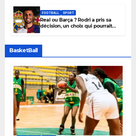
depuis sa ville natale pour
promouvoir des compétitions
apaisées.
FOOTBALL
SPORT
Real ou Barça ? Rodri a pris sa
décision, un choix qui pourrait
faire grand bruit sur le marché
des transferts.
BasketBall