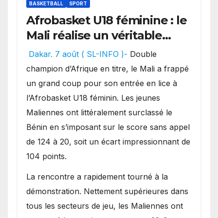
BASKETBALL
SPORT
Afrobasket U18 féminine : le
Mali réalise un véritable
festival offensif et inflige
Dakar. 7 août ( SL-INFO )-
Double
une lourde défaite au
champion d’Afrique en titre, le Mali a frappé
Bénin.
un grand coup pour son entrée en lice à
l’Afrobasket U18 féminin. Les jeunes
Maliennes ont littéralement surclassé le
Bénin en s’imposant sur le score sans appel
de 124 à 20, soit un écart impressionnant de
104 points.
La rencontre a rapidement tourné à la
démonstration. Nettement supérieures dans
tous les secteurs de jeu, les Maliennes ont