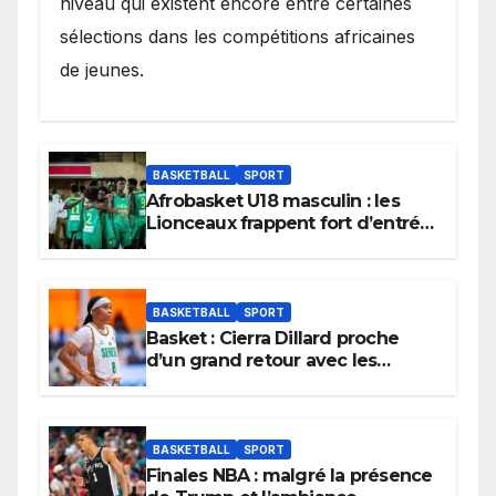
niveau qui existent encore entre certaines
sélections dans les compétitions africaines
de jeunes.
BASKETBALL
SPORT
Afrobasket U18 masculin : les
Lionceaux frappent fort d’entrée
et lancent idéalement leur
tournoi.
BASKETBALL
SPORT
Basket : Cierra Dillard proche
d’un grand retour avec les
Lionnes ?
BASKETBALL
SPORT
Finales NBA : malgré la présence