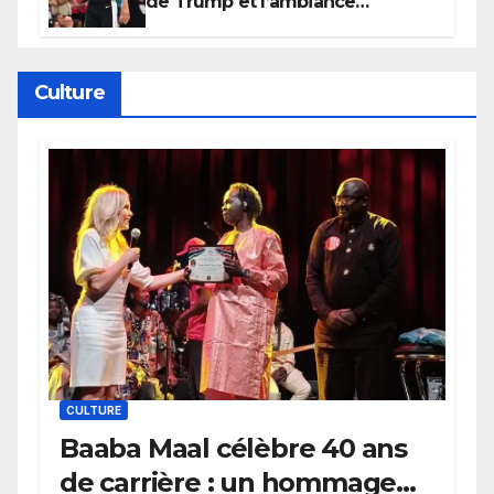
de Trump et l’ambiance
électrique du Garden,
Wembanyama fait taire New
York
Culture
CULTURE
Baaba Maal célèbre 40 ans
de carrière : un hommage