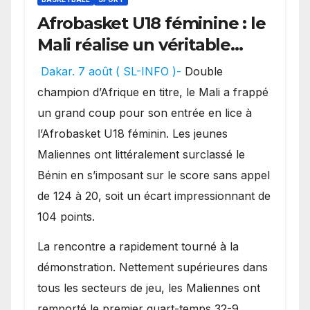
Afrobasket U18 féminine : le
Mali réalise un véritable
festival offensif et inflige
Dakar. 7 août ( SL-INFO )-
Double
une lourde défaite au
champion d’Afrique en titre, le Mali a frappé
Bénin.
un grand coup pour son entrée en lice à
l’Afrobasket U18 féminin. Les jeunes
Maliennes ont littéralement surclassé le
Bénin en s’imposant sur le score sans appel
de 124 à 20, soit un écart impressionnant de
104 points.
La rencontre a rapidement tourné à la
démonstration. Nettement supérieures dans
tous les secteurs de jeu, les Maliennes ont
remporté le premier quart-temps 32-9,