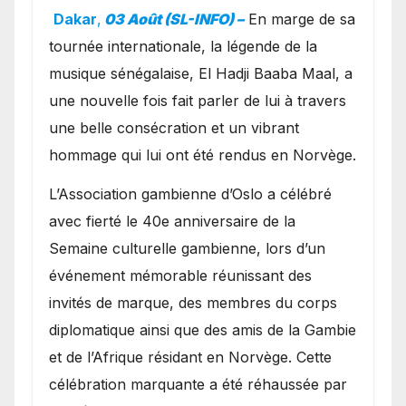
exceptionnel à Oslo en
Dakar
,
03 Août (SL-INFO) –
​En marge de sa
présence de la famille
tournée internationale, la légende de la
royale.
musique sénégalaise, El Hadji Baaba Maal, a
une nouvelle fois fait parler de lui à travers
une belle consécration et un vibrant
hommage qui lui ont été rendus en Norvège.
​L’Association gambienne d’Oslo a célébré
avec fierté le 40e anniversaire de la
Semaine culturelle gambienne, lors d’un
événement mémorable réunissant des
invités de marque, des membres du corps
diplomatique ainsi que des amis de la Gambie
et de l’Afrique résidant en Norvège. Cette
célébration marquante a été réhaussée par