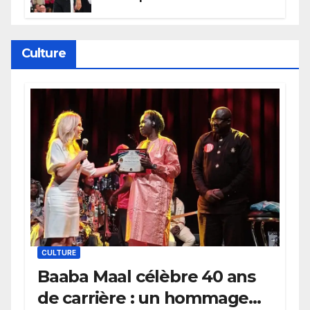
électrique du Garden,
Wembanyama fait taire New
York
Culture
CULTURE
Baaba Maal célèbre 40 ans
de carrière : un hommage