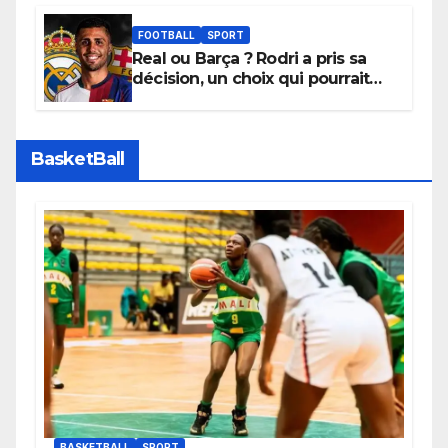
promouvoir des compétitions
apaisées.
FOOTBALL
SPORT
Real ou Barça ? Rodri a pris sa
décision, un choix qui pourrait
faire grand bruit sur le marché
des transferts.
BasketBall
BASKETBALL
SPORT