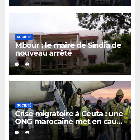
un bar
SOCIÉTÉ
Mbour : le maire de Sindia de
nouveau arrêté
SOCIÉTÉ
Crise migratoire à Ceuta : une
ONG marocaine met en cause
les responsabilités de Rabat
et de Madrid