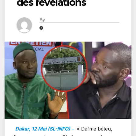
des révélations
By
Dakar, 12 Mai (SL-INFO) –
« Dafma béteu,