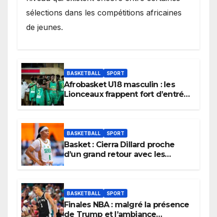
sélections dans les compétitions africaines
de jeunes.
BASKETBALL
SPORT
Afrobasket U18 masculin : les
Lionceaux frappent fort d’entrée
et lancent idéalement leur
tournoi.
BASKETBALL
SPORT
Basket : Cierra Dillard proche
d’un grand retour avec les
Lionnes ?
BASKETBALL
SPORT
Finales NBA : malgré la présence
de Trump et l’ambiance