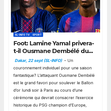
SL-INFO TV
SPORT
Foot: Lamine Yamal privera-
t-il Ousmane Dembélé du
Ballon d’or ?
Dakar, 22 sept (SL-INFO)
– Un
couronnement individuel pour une saison
fantastique? L’attaquant Ousmane Dembélé
est le grand favori pour soulever le Ballon
d’or lundi soir à Paris au cours d’une
cérémonie qui devrait consacrer l’exercice
historique du PSG champion d’Europe,