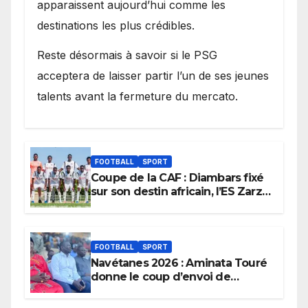
apparaissent aujourd’hui comme les
destinations les plus crédibles.
Reste désormais à savoir si le PSG
acceptera de laisser partir l’un de ses jeunes
talents avant la fermeture du mercato.
FOOTBALL
SPORT
Coupe de la CAF : Diambars fixé
sur son destin africain, l’ES Zarzis
sera son premier obstacle.
FOOTBALL
SPORT
Navétanes 2026 : Aminata Touré
donne le coup d’envoi de
l’initiative « Zéro Violence »
depuis sa ville natale pour