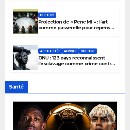
pluie.
CULTURE
Projection de « Penc Mi » : l’art
comme passerelle pour repenser
la transmission des savoirs
africains.
ACTUALITÉS
AFRIQUE
CULTURE
ONU : 123 pays reconnaissent
l’esclavage comme crime contre
l’humanité, la France toujours en
retard sur le Code noi
Santé