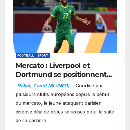
FOOTBALL
SPORT
Mercato : Liverpool et
Dortmund se positionnent
en favoris pour recruter
Dakar, 7 août (SL-INFO) –
Courtisé par
Ibrahim Mbaye
plusieurs clubs européens depuis le début
du mercato, le jeune attaquant parisien
dispose déjà de pistes sérieuses pour la suite
de sa carrière.