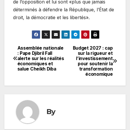
de l’opposition et lui sont «plus que jamais
déterminés à défendre la République, l’État de
droit, la démocratie et les libertés».
Assemblée nationale
Budget 2027 : cap
Navigation
: Pape Djibril Fall
sur la rigueur et
alerte sur les réalités
l’investissement
de
économiques et
pour soutenir la
salue Cheikh Diba
transformation
l’article
économique
By