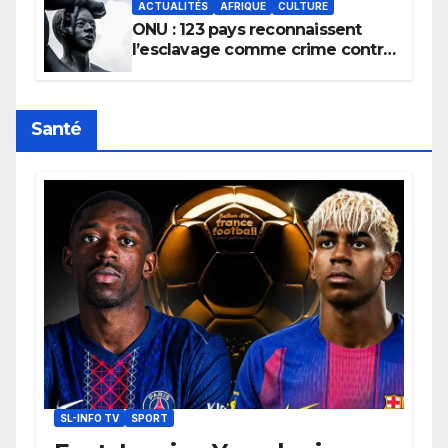
ACTUALITÉS
AFRIQUE
CULTURE
ONU : 123 pays reconnaissent
l’esclavage comme crime contre
l’humanité, la France toujours en
retard sur le Code noi
Santé
SL-INFO TV
SPORT