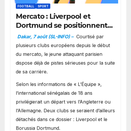
FOOTBALL
SPORT
Mercato : Liverpool et
Dortmund se positionnent
en favoris pour recruter
Dakar, 7 août (SL-INFO) –
Courtisé par
Ibrahim Mbaye
plusieurs clubs européens depuis le début
du mercato, le jeune attaquant parisien
dispose déjà de pistes sérieuses pour la suite
de sa carrière.
Selon les informations de « L’Équipe »,
l’international sénégalais de 18 ans
privilégierait un départ vers l’Angleterre ou
l’Allemagne. Deux clubs se seraient d’ailleurs
détachés dans ce dossier : Liverpool et le
Borussia Dortmund.