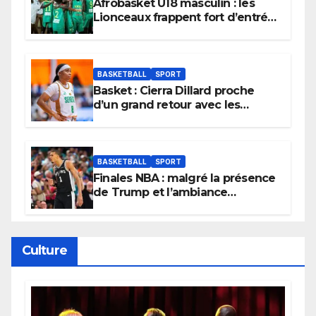
Afrobasket U18 masculin : les
Lionceaux frappent fort d’entrée
et lancent idéalement leur
tournoi.
BASKETBALL
SPORT
Basket : Cierra Dillard proche
d’un grand retour avec les
Lionnes ?
BASKETBALL
SPORT
Finales NBA : malgré la présence
de Trump et l’ambiance
électrique du Garden,
Wembanyama fait taire New
York
Culture