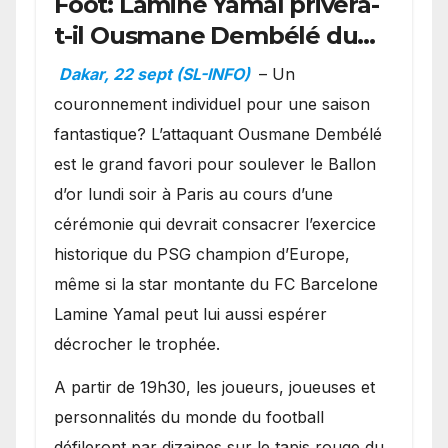
Foot: Lamine Yamal privera-
t-il Ousmane Dembélé du
Ballon d’or ?
Dakar, 22 sept (SL-INFO)
– Un
couronnement individuel pour une saison
fantastique? L’attaquant Ousmane Dembélé
est le grand favori pour soulever le Ballon
d’or lundi soir à Paris au cours d’une
cérémonie qui devrait consacrer l’exercice
historique du PSG champion d’Europe,
même si la star montante du FC Barcelone
Lamine Yamal peut lui aussi espérer
décrocher le trophée.
A partir de 19h30, les joueurs, joueuses et
personnalités du monde du football
défileront par dizaines sur le tapis rouge du