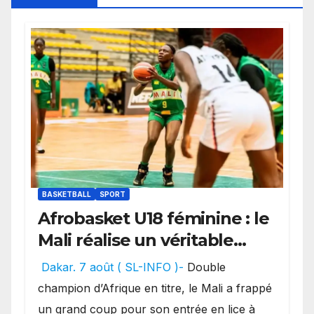
BASKETBALL
SPORT
Afrobasket U18 féminine : le
Mali réalise un véritable
festival offensif et inflige
Dakar. 7 août ( SL-INFO )-
Double
une lourde défaite au
champion d’Afrique en titre, le Mali a frappé
Bénin.
un grand coup pour son entrée en lice à