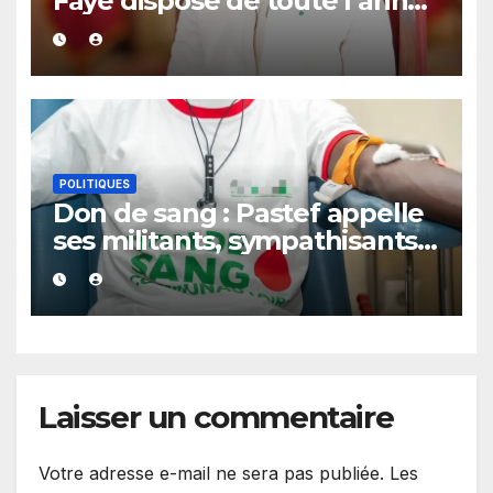
Faye dispose de toute l’année
2027 pour organiser les
élections locales dans la
légalité »
POLITIQUES
Don de sang : Pastef appelle
ses militants, sympathisants
et tous les citoyens à se
mobiliser
Laisser un commentaire
Votre adresse e-mail ne sera pas publiée.
Les