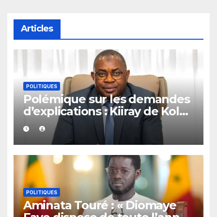
Articles
POLITIQUES
Polémique sur les demandes
d’explications : Kiiray de Kolda
apporte son soutien à
Mamadou Lamine Dianté
POLITIQUES
Aminata Touré : « Diomaye