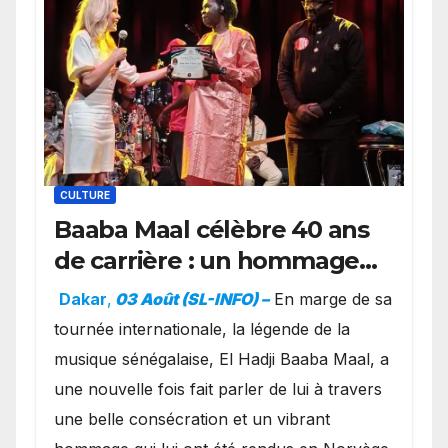
CULTURE
Baaba Maal célèbre 40 ans
de carrière : un hommage
exceptionnel à Oslo en
Dakar
,
03 Août (SL-INFO) –
​En marge de sa
présence de la famille
tournée internationale, la légende de la
royale.
musique sénégalaise, El Hadji Baaba Maal, a
une nouvelle fois fait parler de lui à travers
une belle consécration et un vibrant