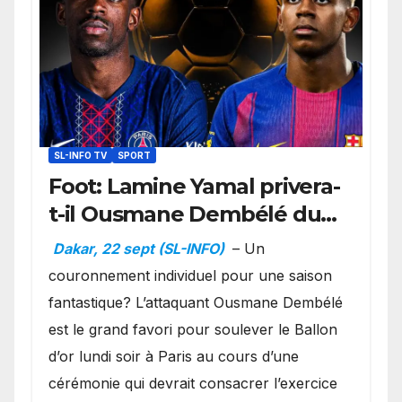
SL-INFO TV
SPORT
Foot: Lamine Yamal privera-
t-il Ousmane Dembélé du
Ballon d’or ?
Dakar, 22 sept (SL-INFO)
– Un
couronnement individuel pour une saison
fantastique? L’attaquant Ousmane Dembélé
est le grand favori pour soulever le Ballon
d’or lundi soir à Paris au cours d’une
cérémonie qui devrait consacrer l’exercice