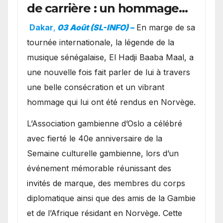
de carrière : un hommage
exceptionnel à Oslo en
Dakar
,
03 Août (SL-INFO) –
​En marge de sa
présence de la famille
tournée internationale, la légende de la
royale.
musique sénégalaise, El Hadji Baaba Maal, a
une nouvelle fois fait parler de lui à travers
une belle consécration et un vibrant
hommage qui lui ont été rendus en Norvège.
​L’Association gambienne d’Oslo a célébré
avec fierté le 40e anniversaire de la
Semaine culturelle gambienne, lors d’un
événement mémorable réunissant des
invités de marque, des membres du corps
diplomatique ainsi que des amis de la Gambie
et de l’Afrique résidant en Norvège. Cette