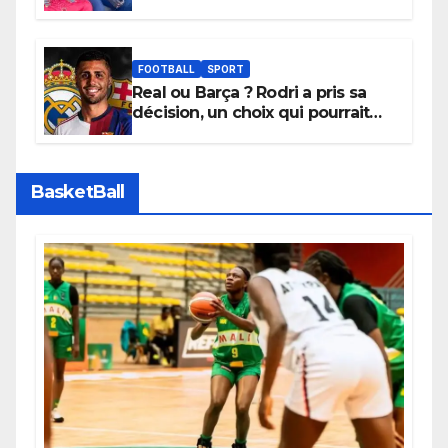
l’initiative « Zéro Violence »
depuis sa ville natale pour
promouvoir des compétitions
apaisées.
FOOTBALL
SPORT
Real ou Barça ? Rodri a pris sa
décision, un choix qui pourrait
faire grand bruit sur le marché
des transferts.
BasketBall