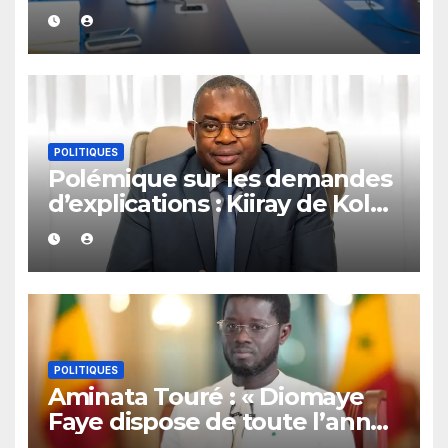
provoquent des réactions sur
les réseaux sociaux
POLITIQUES
Polémique sur les demandes
d’explications : Kiiray de Kolda
apporte son soutien à
Mamadou Lamine Dianté
POLITIQUES
Aminata Touré : « Diomaye
Faye dispose de toute l’année
2027 pour organiser les