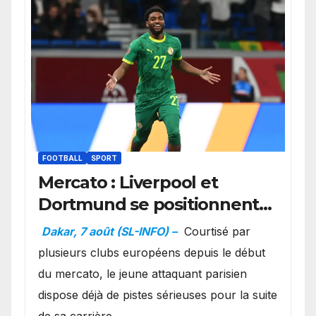
FOOTBALL
SPORT
Mercato : Liverpool et
Dortmund se positionnent
en favoris pour recruter
Dakar, 7 août (SL-INFO) –
Courtisé par
Ibrahim Mbaye
plusieurs clubs européens depuis le début
du mercato, le jeune attaquant parisien
dispose déjà de pistes sérieuses pour la suite