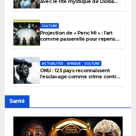
avec le rite mystique de Diobaye
pour implorer le retour de la
pluie.
CULTURE
Projection de « Penc Mi » : l’art
comme passerelle pour repenser
la transmission des savoirs
africains.
ACTUALITÉS
AFRIQUE
CULTURE
ONU : 123 pays reconnaissent
l’esclavage comme crime contre
l’humanité, la France toujours en
retard sur le Code noi
Santé