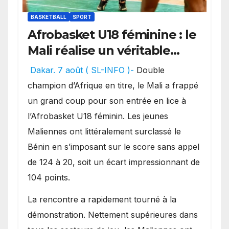
BASKETBALL
SPORT
Afrobasket U18 féminine : le
Mali réalise un véritable
festival offensif et inflige
Dakar. 7 août ( SL-INFO )-
Double
une lourde défaite au
champion d’Afrique en titre, le Mali a frappé
Bénin.
un grand coup pour son entrée en lice à
l’Afrobasket U18 féminin. Les jeunes
Maliennes ont littéralement surclassé le
Bénin en s’imposant sur le score sans appel
de 124 à 20, soit un écart impressionnant de
104 points.
La rencontre a rapidement tourné à la
démonstration. Nettement supérieures dans