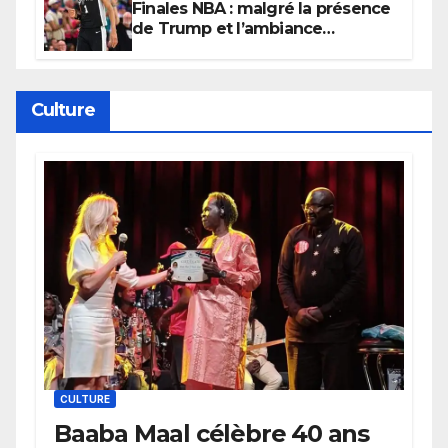
Finales NBA : malgré la présence
de Trump et l’ambiance
électrique du Garden,
Wembanyama fait taire New
York
Culture
CULTURE
Baaba Maal célèbre 40 ans