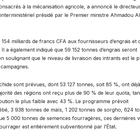
consacrés à la mécanisation agricole, a annoncé le directeu
l interministériel présidé par le Premier ministre Ahmadou Al
 154 milliards de francs CFA aux fournisseurs d’engrais et 
 Il a également indiqué que 59 152 tonnes d’engrais seront
 soulignant que le niveau de livraison des intrants est le p
s campagnes.
hide sont prévues, dont 53 127 tonnes, soit 85 %, ont déjà
orité des régions ont reçu plus de 90 % de leur quota, tan
ibution le plus faible avec 43 %. Le programme prévoit
niébé, 3 938 tonnes de maïs, 1 202 tonnes de sorgho, 624 t
ue 5 000 tonnes de semences fourragères, ces dernières v
 fourrager est entièrement subventionné par l’État.