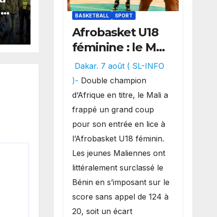
G
BASKETBALL
SPORT
en
Afrobasket U18
de
féminine : le Mali
rid
réalise un
Dakar. 7 août ( SL-INFO
véritable festival
)-
Double champion
offensif et
d’Afrique en titre, le Mali a
inflige une
frappé un grand coup
lourde défaite
pour son entrée en lice à
au Bénin.
l’Afrobasket U18 féminin.
Les jeunes Maliennes ont
littéralement surclassé le
Bénin en s’imposant sur le
score sans appel de 124 à
20, soit un écart