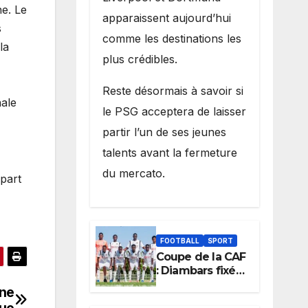
ne. Le
apparaissent aujourd’hui
s
comme les destinations les
la
plus crédibles.
Reste désormais à savoir si
nale
le PSG acceptera de laisser
partir l’un de ses jeunes
talents avant la fermeture
du mercato.
 part
FOOTBALL
SPORT
Coupe de la CAF
: Diambars fixé
sur son destin
mne
africain, l’ES
gue