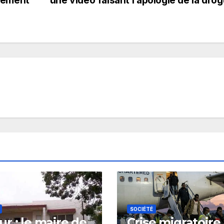
SOCIÉTÉ
r : le maire de
Crise migratoire