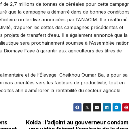
ctif de 2,7 millions de tonnes de céréales pour cette campag
uré que la campagne a démarré dans de bonnes condition
ficitaire ou tardive annoncées par l’ANACIM. Il a réaffirmé 
ivité, d’apurer les dettes des campagnes précédentes et
ds projets de transfert d’eau. Il a également annoncé que la
halieutique sera prochainement soumise à l’Assemblée natio
u Diomaye Faye à garantir aux agriculteurs des titres de
é alimentaire et de l’Élevage, Cheikhou Oumar Ba, a pour sa
mais orientées vers les facteurs de productivité, tout en
oltes afin d’améliorer la rentabilité du secteur agricole.
ens
Kolda : l’adjoint au gouverneur conda
nement
une vidéo faisant l’apologie de la dro