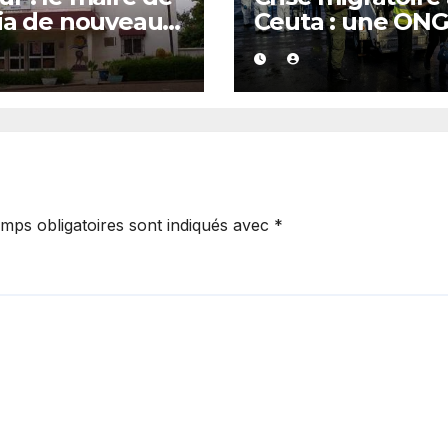
ia de nouveau
Ceuta : une ON
té
marocaine met 
cause les
responsabilités 
Rabat et de Mad
mps obligatoires sont indiqués avec
*