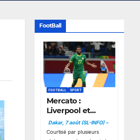
FootBall
FOOTBALL
SPORT
Mercato :
Liverpool et
Dortmund se
Dakar, 7 août (SL-INFO) –
positionnent en
Courtisé par plusieurs
favoris pour