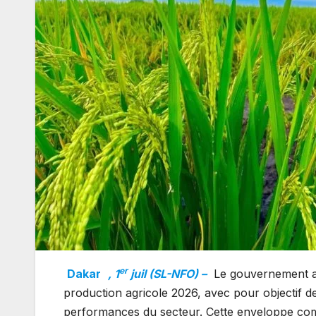
er
Dakar
, 1
juil (SL-NFO) –
Le gouvernement a 
production agricole 2026, avec pour objectif de
performances du secteur. Cette enveloppe comp