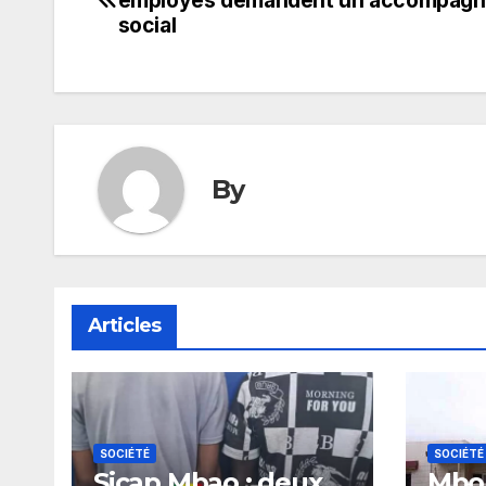
de
social
l’article
By
Articles
SOCIÉTÉ
SOCIÉTÉ
Sicap Mbao : deux
Mbou