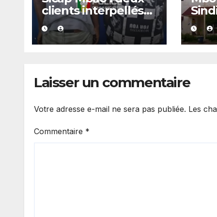
clients interpellés
Sind
avec du kush lors
arrê
d’un contrôle de
police dans un bar
Laisser un commentaire
Votre adresse e-mail ne sera pas publiée.
Les cha
Commentaire
*