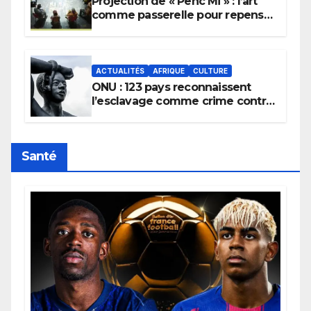
Projection de « Penc Mi » : l’art
comme passerelle pour repenser
la transmission des savoirs
africains.
ACTUALITÉS
AFRIQUE
CULTURE
ONU : 123 pays reconnaissent
l’esclavage comme crime contre
l’humanité, la France toujours en
retard sur le Code noi
Santé