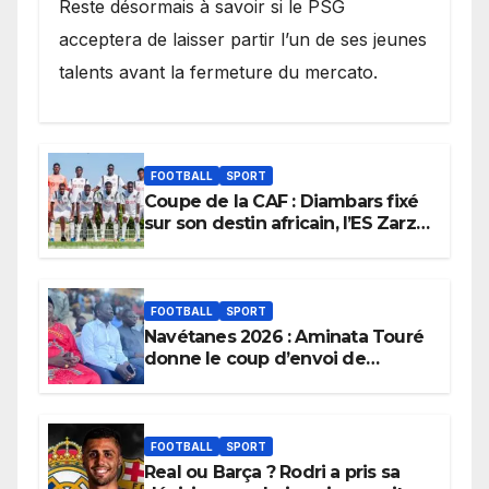
Reste désormais à savoir si le PSG
acceptera de laisser partir l’un de ses jeunes
talents avant la fermeture du mercato.
FOOTBALL
SPORT
Coupe de la CAF : Diambars fixé
sur son destin africain, l’ES Zarzis
sera son premier obstacle.
FOOTBALL
SPORT
Navétanes 2026 : Aminata Touré
donne le coup d’envoi de
l’initiative « Zéro Violence »
depuis sa ville natale pour
promouvoir des compétitions
apaisées.
FOOTBALL
SPORT
Real ou Barça ? Rodri a pris sa