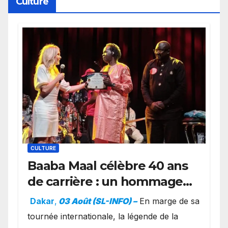
Culture
CULTURE
Baaba Maal célèbre 40 ans
de carrière : un hommage
exceptionnel à Oslo en
Dakar
,
03 Août (SL-INFO) –
​En marge de sa
présence de la famille
tournée internationale, la légende de la