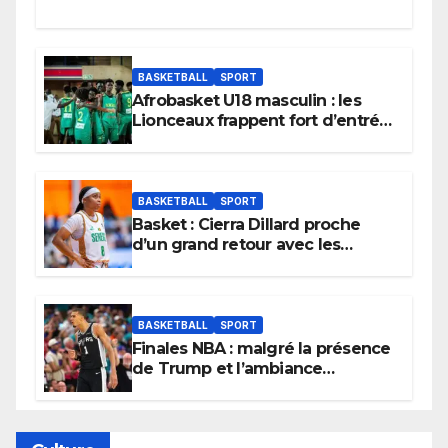
BASKETBALL
SPORT
Afrobasket U18 masculin : les
Lionceaux frappent fort d’entrée
et lancent idéalement leur
tournoi.
BASKETBALL
SPORT
Basket : Cierra Dillard proche
d’un grand retour avec les
Lionnes ?
BASKETBALL
SPORT
Finales NBA : malgré la présence
de Trump et l’ambiance
électrique du Garden,
Wembanyama fait taire New
York