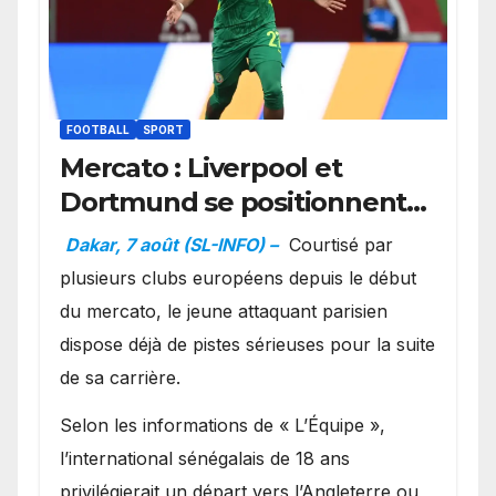
FOOTBALL
SPORT
Mercato : Liverpool et
Dortmund se positionnent
en favoris pour recruter
Dakar, 7 août (SL-INFO) –
Courtisé par
Ibrahim Mbaye
plusieurs clubs européens depuis le début
du mercato, le jeune attaquant parisien
dispose déjà de pistes sérieuses pour la suite
de sa carrière.
Selon les informations de « L’Équipe »,
l’international sénégalais de 18 ans
privilégierait un départ vers l’Angleterre ou