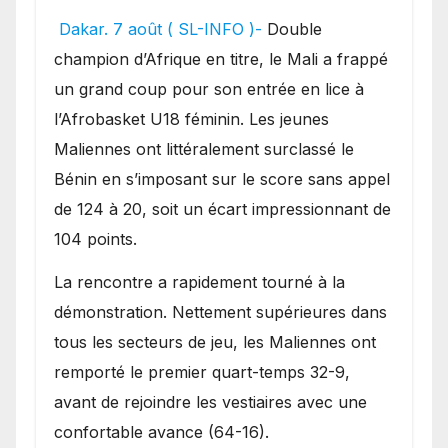
festival offensif et inflige
Dakar. 7 août ( SL-INFO )-
Double
une lourde défaite au
champion d’Afrique en titre, le Mali a frappé
Bénin.
un grand coup pour son entrée en lice à
l’Afrobasket U18 féminin. Les jeunes
Maliennes ont littéralement surclassé le
Bénin en s’imposant sur le score sans appel
de 124 à 20, soit un écart impressionnant de
104 points.
La rencontre a rapidement tourné à la
démonstration. Nettement supérieures dans
tous les secteurs de jeu, les Maliennes ont
remporté le premier quart-temps 32-9,
avant de rejoindre les vestiaires avec une
confortable avance (64-16).