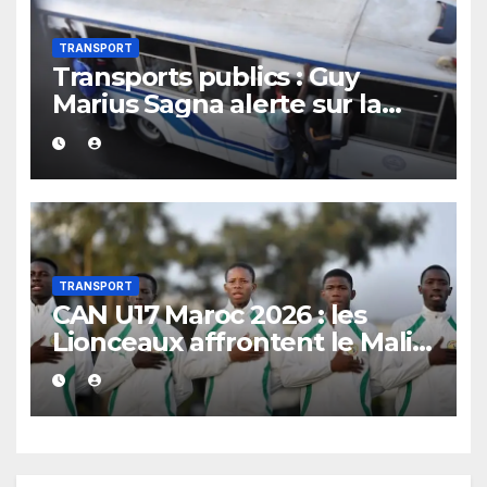
TRANSPORT
Transports publics : Guy
Marius Sagna alerte sur la
surcharge des bus « TATA »
et ses risques
TRANSPORT
CAN U17 Maroc 2026 : les
Lionceaux affrontent le Mali
pour une place en demi-
finale