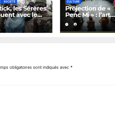
E
SOCIÉTÉ
CULTURE
tick, les Sérères
Projection de «
uent avec le
Penc Mi » : l’art
 mystique de
comme passerel
aye pour
pour repenser l
orer le retour
transmission de
 pluie.
savoirs africains.
mps obligatoires sont indiqués avec
*