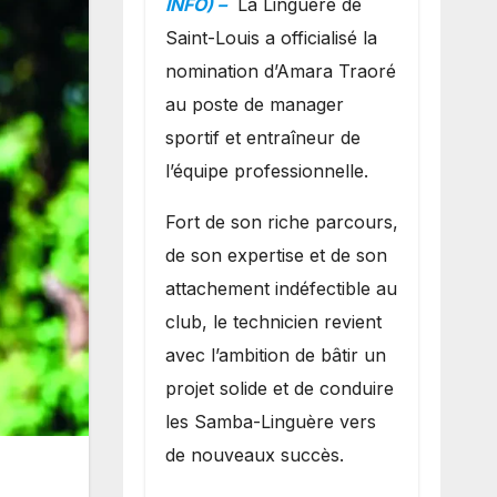
INFO) –
La Linguère de
manager sportif
Saint-Louis a officialisé la
et entraîneur de
nomination d’Amara Traoré
l’équipe
au poste de manager
sportif et entraîneur de
l’équipe professionnelle.
Fort de son riche parcours,
de son expertise et de son
attachement indéfectible au
club, le technicien revient
avec l’ambition de bâtir un
projet solide et de conduire
les Samba-Linguère vers
de nouveaux succès.