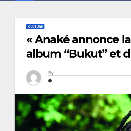
CULTURE
« Anaké annonce la 
album “Bukut” et du
By