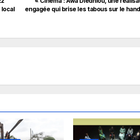
zz
« Cinéma : Awa Diédhiou, une réalisa
 local
engagée qui brise les tabous sur le han