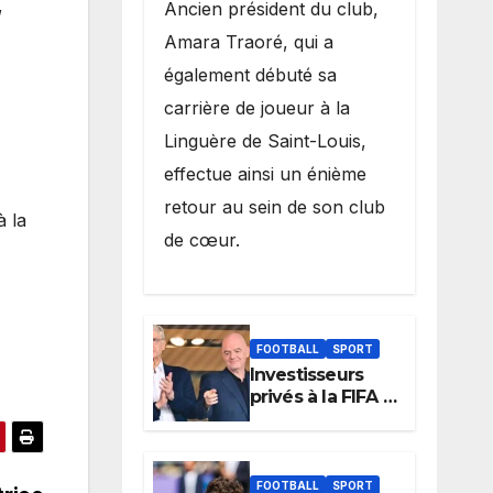
,
Ancien président du club,
Amara Traoré, qui a
également débuté sa
carrière de joueur à la
Linguère de Saint-Louis,
effectue ainsi un énième
retour au sein de son club
à la
de cœur.
FOOTBALL
SPORT
Investisseurs
privés à la FIFA :
Arsène Wenger,
membre du
cabinet
d’Infantino, brise
FOOTBALL
SPORT