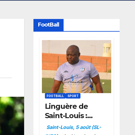
FootBall
FOOTBALL
SPORT
Linguère de
Saint-Louis :
Amara Traoré
Saint-Louis, 5 août (SL-
nommé