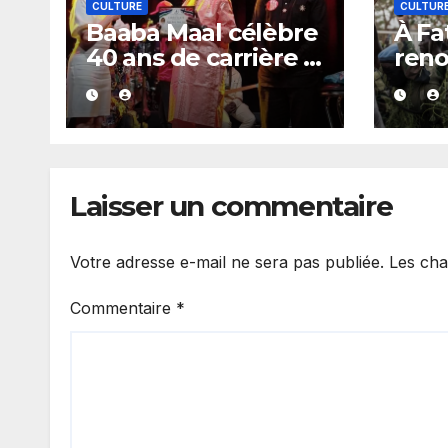
CULTURE
CULTUR
Baaba Maal célèbre
À Fa
40 ans de carrière :
reno
un hommage
rite
exceptionnel à Oslo
Diob
en présence de la
impl
famille royale.
de la
Laisser un commentaire
Votre adresse e-mail ne sera pas publiée.
Les cha
Commentaire
*