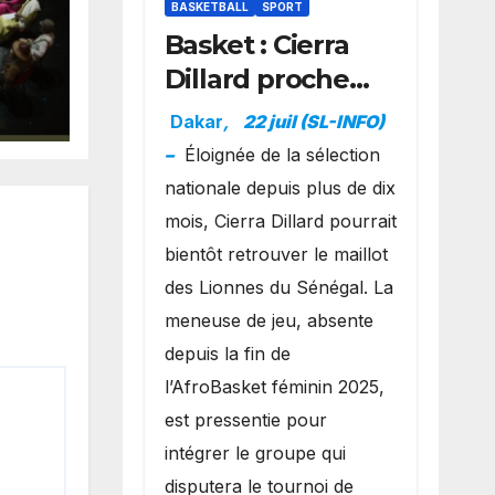
BASKETBALL
SPORT
Basket : Cierra
Dillard proche
le
d’un grand
a
Dakar
,
22 juil (SL-INFO)
s
retour avec les
–
Éloignée de la sélection
Lionnes ?
nationale depuis plus de dix
mois, Cierra Dillard pourrait
bientôt retrouver le maillot
des Lionnes du Sénégal. La
meneuse de jeu, absente
depuis la fin de
l’AfroBasket féminin 2025,
est pressentie pour
intégrer le groupe qui
disputera le tournoi de