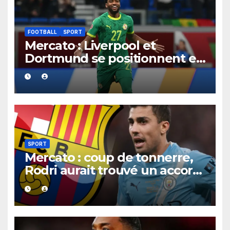
FOOTBALL
SPORT
Mercato : Liverpool et
Dortmund se positionnent en
favoris pour recruter Ibrahim
Mbaye
SPORT
Mercato : coup de tonnerre,
Rodri aurait trouvé un accord
XXL avec le Barça pour un
contrat jusqu’en 2030.