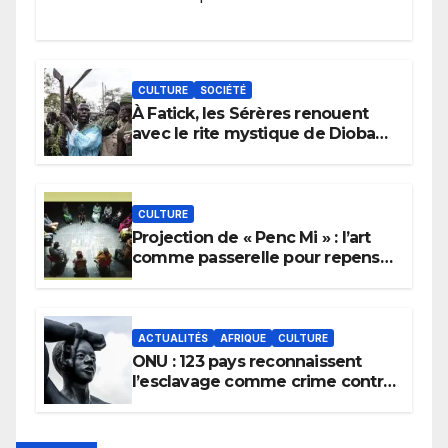
CULTURE
SOCIÉTÉ
À Fatick, les Sérères renouent
avec le rite mystique de Diobaye
pour implorer le retour de la
pluie.
CULTURE
Projection de « Penc Mi » : l’art
comme passerelle pour repenser
la transmission des savoirs
africains.
ACTUALITÉS
AFRIQUE
CULTURE
ONU : 123 pays reconnaissent
l’esclavage comme crime contre
l’humanité, la France toujours en
retard sur le Code noi