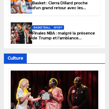
Basket : Cierra Dillard proche
d’un grand retour avec les
Lionnes ?
BASKETBALL
SPORT
Finales NBA : malgré la présence
de Trump et l’ambiance
électrique du Garden,
Wembanyama fait taire New
York
Culture