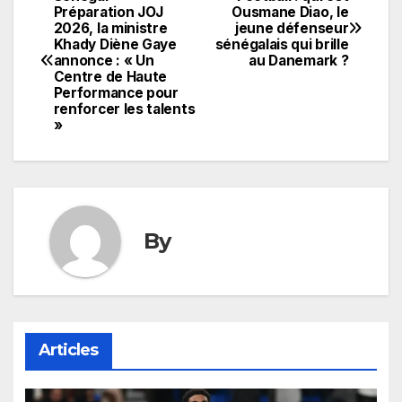
Navigation
Préparation JOJ
Ousmane Diao, le
2026, la ministre
jeune défenseur
de
Khady Diène Gaye
sénégalais qui brille
annonce : « Un
au Danemark ?
l’article
Centre de Haute
Performance pour
renforcer les talents
»
By
Articles