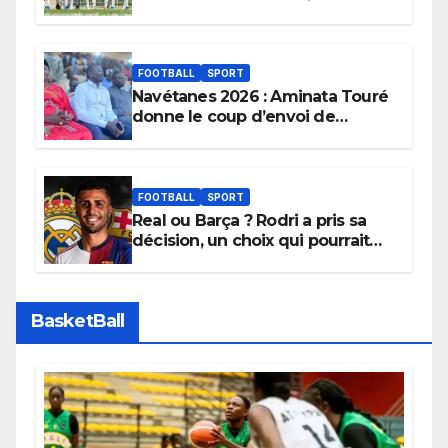
sera son premier obstacle.
FOOTBALL
SPORT
Navétanes 2026 : Aminata Touré
donne le coup d’envoi de
l’initiative « Zéro Violence »
depuis sa ville natale pour
promouvoir des compétitions
apaisées.
FOOTBALL
SPORT
Real ou Barça ? Rodri a pris sa
décision, un choix qui pourrait
faire grand bruit sur le marché
des transferts.
BasketBall