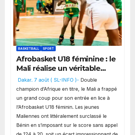
BASKETBALL
SPORT
Afrobasket U18 féminine : le
Mali réalise un véritable
festival offensif et inflige
Dakar. 7 août ( SL-INFO )-
Double
une lourde défaite au
champion d’Afrique en titre, le Mali a frappé
Bénin.
un grand coup pour son entrée en lice à
l’Afrobasket U18 féminin. Les jeunes
Maliennes ont littéralement surclassé le
Bénin en s’imposant sur le score sans appel
de 124 à 20, soit un écart impressionnant de