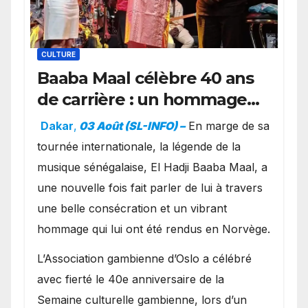
CULTURE
Baaba Maal célèbre 40 ans
de carrière : un hommage
exceptionnel à Oslo en
Dakar
,
03 Août (SL-INFO) –
​En marge de sa
présence de la famille
tournée internationale, la légende de la
royale.
musique sénégalaise, El Hadji Baaba Maal, a
une nouvelle fois fait parler de lui à travers
une belle consécration et un vibrant
hommage qui lui ont été rendus en Norvège.
​L’Association gambienne d’Oslo a célébré
avec fierté le 40e anniversaire de la
Semaine culturelle gambienne, lors d’un