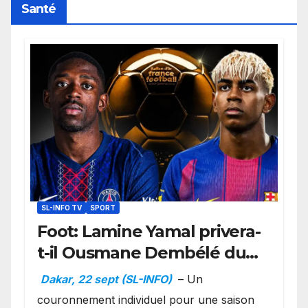
Santé
SL-INFO TV
SPORT
Foot: Lamine Yamal privera-
t-il Ousmane Dembélé du
Ballon d’or ?
Dakar, 22 sept (SL-INFO)
– Un
couronnement individuel pour une saison