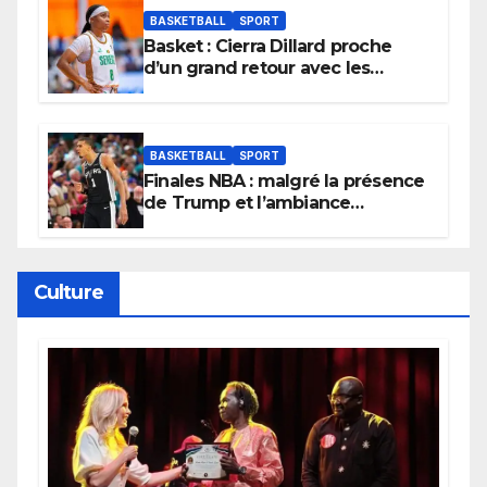
BASKETBALL
SPORT
Basket : Cierra Dillard proche
d’un grand retour avec les
Lionnes ?
BASKETBALL
SPORT
Finales NBA : malgré la présence
de Trump et l’ambiance
électrique du Garden,
Wembanyama fait taire New
York
Culture