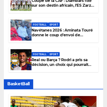
Coupe de la CAF : Diambars fixé
sur son destin africain, l’ES Zarzis
sera son premier obstacle.
FOOTBALL
SPORT
Navétanes 2026 : Aminata Touré
donne le coup d’envoi de
l’initiative « Zéro Violence »
depuis sa ville natale pour
promouvoir des compétitions
apaisées.
FOOTBALL
SPORT
Real ou Barça ? Rodri a pris sa
décision, un choix qui pourrait
faire grand bruit sur le marché
des transferts.
BasketBall