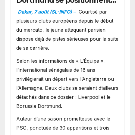
Dortmund se positionnent
en favoris pour recruter
Dakar, 7 août (SL-INFO) –
Courtisé par
Ibrahim Mbaye
plusieurs clubs européens depuis le début
du mercato, le jeune attaquant parisien
dispose déjà de pistes sérieuses pour la suite
de sa carrière.
Selon les informations de « L’Équipe »,
l’international sénégalais de 18 ans
privilégierait un départ vers l’Angleterre ou
l’Allemagne. Deux clubs se seraient d’ailleurs
détachés dans ce dossier : Liverpool et le
Borussia Dortmund.
Auteur d’une saison prometteuse avec le
PSG, ponctuée de 30 apparitions et trois