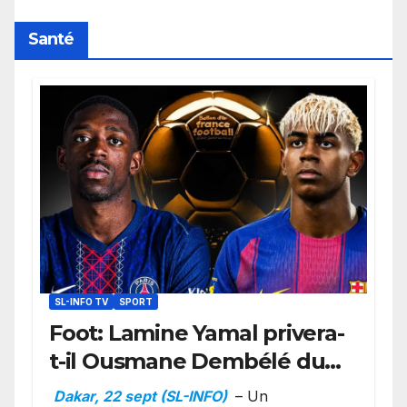
retard sur le Code noi
Santé
SL-INFO TV
SPORT
Foot: Lamine Yamal privera-
t-il Ousmane Dembélé du
Ballon d’or ?
Dakar, 22 sept (SL-INFO)
– Un