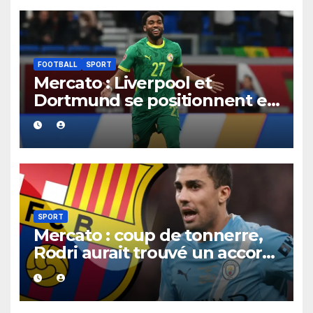
FOOTBALL
SPORT
Mercato : Liverpool et
Dortmund se positionnent en
favoris pour recruter Ibrahim
Mbaye
SPORT
Mercato : coup de tonnerre,
Rodri aurait trouvé un accord
XXL avec le Barça pour un
contrat jusqu’en 2030.