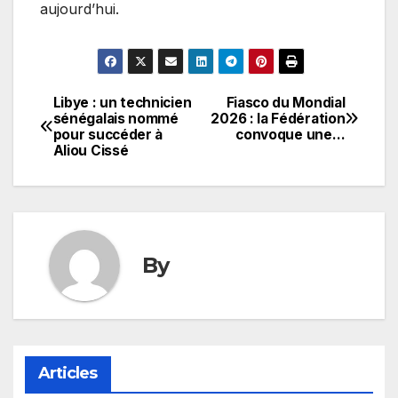
aujourd’hui.
Libye : un technicien
Fiasco du Mondial
Navigation
sénégalais nommé
2026 : la Fédération
pour succéder à
convoque une…
de
Aliou Cissé
l’article
By
Articles