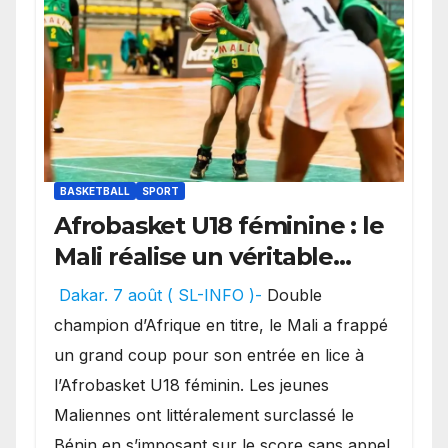
BASKETBALL
SPORT
Afrobasket U18 féminine : le
Mali réalise un véritable
festival offensif et inflige
Dakar. 7 août ( SL-INFO )-
Double
une lourde défaite au
champion d’Afrique en titre, le Mali a frappé
Bénin.
un grand coup pour son entrée en lice à
l’Afrobasket U18 féminin. Les jeunes
Maliennes ont littéralement surclassé le
Bénin en s’imposant sur le score sans appel