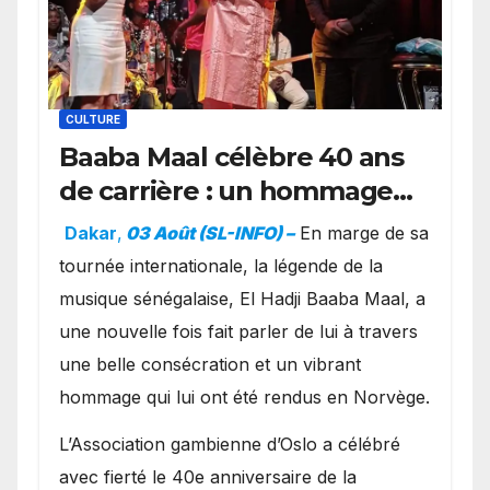
CULTURE
Baaba Maal célèbre 40 ans
de carrière : un hommage
exceptionnel à Oslo en
Dakar
,
03 Août (SL-INFO) –
​En marge de sa
présence de la famille
tournée internationale, la légende de la
royale.
musique sénégalaise, El Hadji Baaba Maal, a
une nouvelle fois fait parler de lui à travers
une belle consécration et un vibrant
hommage qui lui ont été rendus en Norvège.
​L’Association gambienne d’Oslo a célébré
avec fierté le 40e anniversaire de la