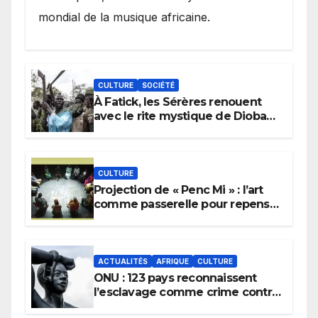
mondial de la musique africaine.
CULTURE
SOCIÉTÉ
À Fatick, les Sérères renouent
avec le rite mystique de Diobaye
pour implorer le retour de la
pluie.
CULTURE
Projection de « Penc Mi » : l’art
comme passerelle pour repenser
la transmission des savoirs
africains.
ACTUALITÉS
AFRIQUE
CULTURE
ONU : 123 pays reconnaissent
l’esclavage comme crime contre
l’humanité, la France toujours en