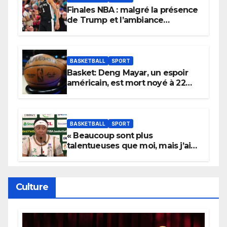
Finales NBA : malgré la présence
de Trump et l’ambiance
électrique du Garden,
Wembanyama fait taire New
York
BASKETBALL
SPORT
Basket: Deng Mayar, un espoir
américain, est mort noyé à 22
ans
BASKETBALL
SPORT
« Beaucoup sont plus
talentueuses que moi, mais j’ai
persévéré » : le message fort de
Cierra Dillard
Culture