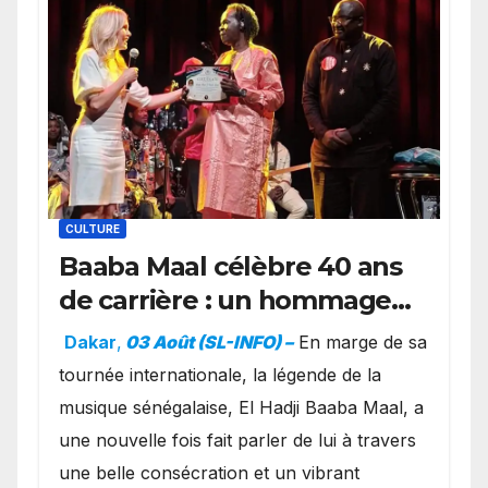
CULTURE
Baaba Maal célèbre 40 ans
de carrière : un hommage
exceptionnel à Oslo en
Dakar
,
03 Août (SL-INFO) –
​En marge de sa
présence de la famille
tournée internationale, la légende de la
royale.
musique sénégalaise, El Hadji Baaba Maal, a
une nouvelle fois fait parler de lui à travers
une belle consécration et un vibrant