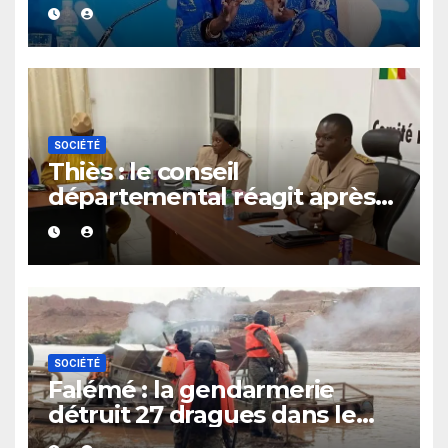
au leadership politique des
femmes africaines
SOCIÉTÉ
Thiès : le conseil
départemental réagit après
le rappel à l’ordre du
gouverneur
SOCIÉTÉ
Falémé : la gendarmerie
détruit 27 dragues dans le
cadre de la lutte contre