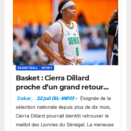
BASKETBALL
SPORT
Basket : Cierra Dillard
proche d’un grand retour
avec les Lionnes ?
Dakar
,
22 juil (SL-INFO) –
Éloignée de la
sélection nationale depuis plus de dix mois,
Cierra Dillard pourrait bientôt retrouver le
maillot des Lionnes du Sénégal. La meneuse