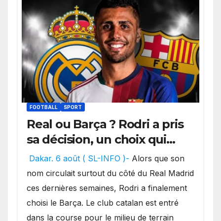
FOOTBALL
SPORT
Real ou Barça ? Rodri a pris
sa décision, un choix qui
pourrait faire grand bruit
Dakar. 6 août ( SL-INFO )-
Alors que son
sur le marché des
nom circulait surtout du côté du Real Madrid
transferts.
ces dernières semaines, Rodri a finalement
choisi le Barça. Le club catalan est entré
dans la course pour le milieu de terrain