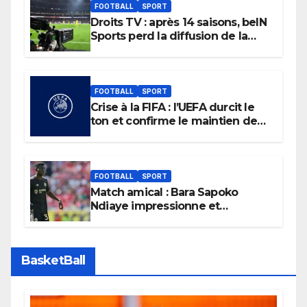
FOOTBALL
SPORT
Droits TV : après 14 saisons, beIN
Sports perd la diffusion de la
Liga
FOOTBALL
SPORT
Crise à la FIFA : l’UEFA durcit le
ton et confirme le maintien de
son boycott des Coupes du
monde.
FOOTBALL
SPORT
Match amical : Bara Sapoko
Ndiaye impressionne et
confirme son potentiel avec le
Bayern Munich
BasketBall