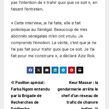
pas l’intention de « trahir quoi que ce soit », en
faisant l’entretien.
« Cette interview, je l’ai faite, elle a fait
polémique au Sénégal. Beaucoup de mes
abonnés sénégalais m’en ont voulu. Je
comprends l’émotion. La vérité, c’est que je ne
l’ai pas fait pour trahir quoi que ce soit. Je l’ai
fait pour me construire », a déclaré Aziz Rok.
Navigation
Pavillon spécial :
Keur Massar : la
Farba Ngom entendu
gendarmerie arrête le
de
par la Brigade de
chef d’un réseau de
l’article
Recherches de
trafic de chanvre
Faidherbe.
indien.