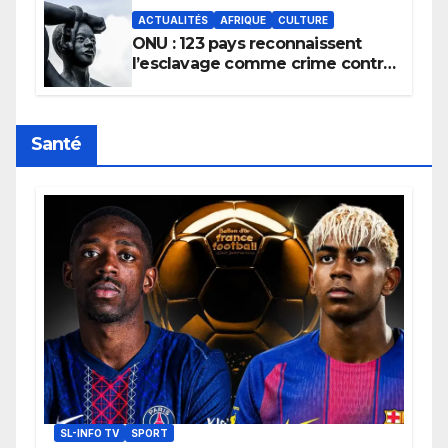
ACTUALITÉS
AFRIQUE
CULTURE
ONU : 123 pays reconnaissent
l’esclavage comme crime contre
l’humanité, la France toujours en
retard sur le Code noi
Santé
SL-INFO TV
SPORT