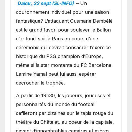
Ballon d’or ?
Dakar, 22 sept (SL-INFO)
– Un
couronnement individuel pour une saison
fantastique? L’attaquant Ousmane Dembélé
est le grand favori pour soulever le Ballon
d’or lundi soir à Paris au cours d’une
cérémonie qui devrait consacrer l’exercice
historique du PSG champion d’Europe,
même si la star montante du FC Barcelone
Lamine Yamal peut lui aussi espérer
décrocher le trophée.
A partir de 19h30, les joueurs, joueuses et
personnalités du monde du football
défileront par dizaines sur le tapis rouge du
théâtre du Châtelet, au coeur de la capitale,
devant d’innombrables caméras et micros.