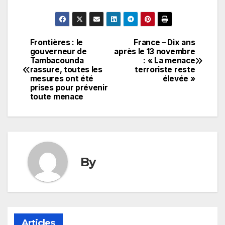
Frontières : le
France – Dix ans
Navigation
gouverneur de
après le 13 novembre
Tambacounda
: « La menace
de
rassure, toutes les
terroriste reste
mesures ont été
élevée »
l’article
prises pour prévenir
toute menace
By
Articles