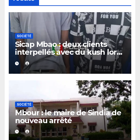
SOCIÉTÉ
Sicap Mbao : deux clients
interpellés avec du kush lors
d’un contrôle de police dans
un bar
SOCIÉTÉ
Mbour : le maire de Sindia de
nouveau arrêté