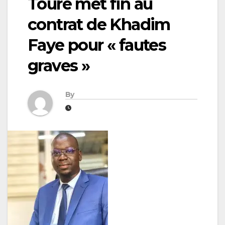
Touré met fin au
contrat de Khadim
Faye pour « fautes
graves »
By