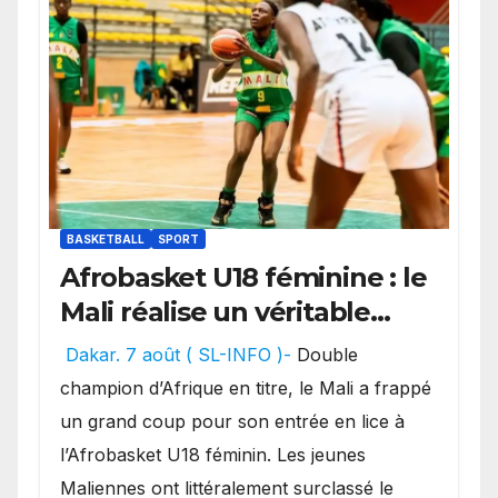
BASKETBALL
SPORT
Afrobasket U18 féminine : le
Mali réalise un véritable
festival offensif et inflige
Dakar. 7 août ( SL-INFO )-
Double
une lourde défaite au
champion d’Afrique en titre, le Mali a frappé
Bénin.
un grand coup pour son entrée en lice à
l’Afrobasket U18 féminin. Les jeunes
Maliennes ont littéralement surclassé le