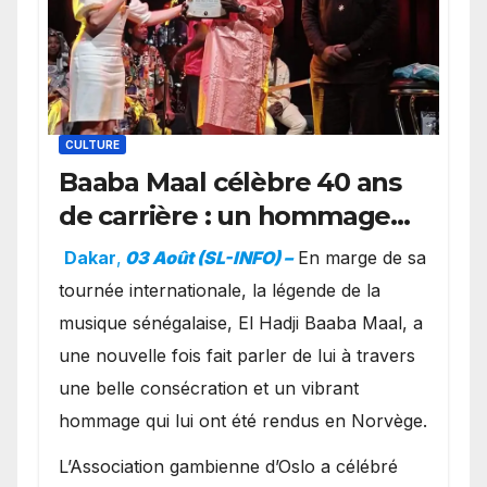
CULTURE
Baaba Maal célèbre 40 ans
de carrière : un hommage
exceptionnel à Oslo en
Dakar
,
03 Août (SL-INFO) –
​En marge de sa
présence de la famille
tournée internationale, la légende de la
royale.
musique sénégalaise, El Hadji Baaba Maal, a
une nouvelle fois fait parler de lui à travers
une belle consécration et un vibrant
hommage qui lui ont été rendus en Norvège.
​L’Association gambienne d’Oslo a célébré