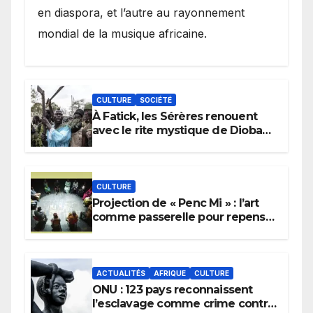
en diaspora, et l’autre au rayonnement
mondial de la musique africaine.
CULTURE
SOCIÉTÉ
À Fatick, les Sérères renouent
avec le rite mystique de Diobaye
pour implorer le retour de la
pluie.
CULTURE
Projection de « Penc Mi » : l’art
comme passerelle pour repenser
la transmission des savoirs
africains.
ACTUALITÉS
AFRIQUE
CULTURE
ONU : 123 pays reconnaissent
l’esclavage comme crime contre