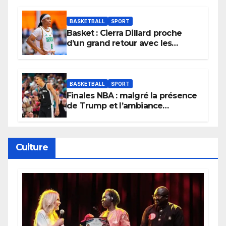
tournoi.
BASKETBALL
SPORT
Basket : Cierra Dillard proche
d’un grand retour avec les
Lionnes ?
BASKETBALL
SPORT
Finales NBA : malgré la présence
de Trump et l’ambiance
électrique du Garden,
Wembanyama fait taire New
York
Culture