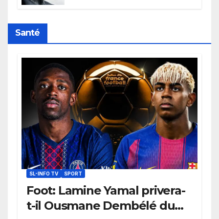
l’humanité, la France toujours en
retard sur le Code noi
Santé
SL-INFO TV
SPORT
Foot: Lamine Yamal privera-
t-il Ousmane Dembélé du