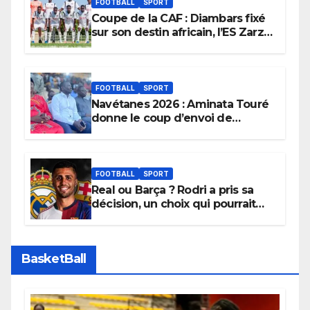
FOOTBALL
SPORT
Coupe de la CAF : Diambars fixé
sur son destin africain, l’ES Zarzis
sera son premier obstacle.
FOOTBALL
SPORT
Navétanes 2026 : Aminata Touré
donne le coup d’envoi de
l’initiative « Zéro Violence »
depuis sa ville natale pour
promouvoir des compétitions
apaisées.
FOOTBALL
SPORT
Real ou Barça ? Rodri a pris sa
décision, un choix qui pourrait
faire grand bruit sur le marché
des transferts.
BasketBall