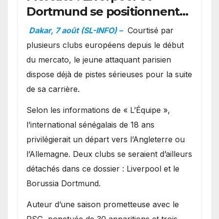
Dortmund se positionnent
en favoris pour recruter
Dakar, 7 août (SL-INFO) –
Courtisé par
Ibrahim Mbaye
plusieurs clubs européens depuis le début
du mercato, le jeune attaquant parisien
dispose déjà de pistes sérieuses pour la suite
de sa carrière.
Selon les informations de « L’Équipe »,
l’international sénégalais de 18 ans
privilégierait un départ vers l’Angleterre ou
l’Allemagne. Deux clubs se seraient d’ailleurs
détachés dans ce dossier : Liverpool et le
Borussia Dortmund.
Auteur d’une saison prometteuse avec le
PSG, ponctuée de 30 apparitions et trois