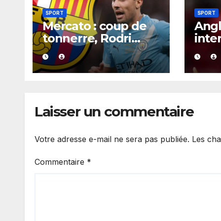
SPORT
SPORT
Mercato : coup de
Angl
tonnerre, Rodri
inte
aurait trouvé un
la t
accord XXL avec le
pour
Barça pour un
pré
contrat jusqu’en
agre
2030.
en b
Laisser un commentaire
Votre adresse e-mail ne sera pas publiée.
Les cha
Commentaire
*