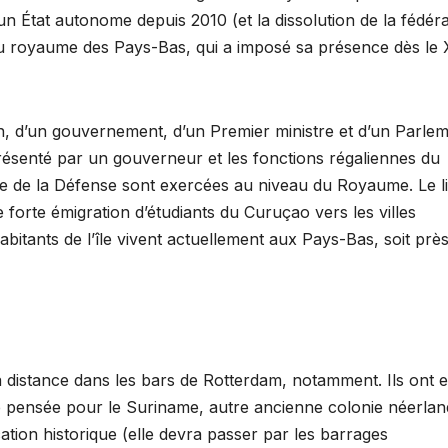
t un État autonome depuis 2010 (et la dissolution de la fédér
n du royaume des Pays-Bas, qui a imposé sa présence dès le 
n, d’un gouvernement, d’un Premier ministre et d’un Parle
résenté par un gouverneur et les fonctions régaliennes du
ère de la Défense sont exercées au niveau du Royaume. Le l
forte émigration d’étudiants du Curuçao vers les villes
abitants de l’île vivent actuellement aux Pays-Bas, soit prè
e à distance dans les bars de Rotterdam, notamment. Ils ont e
ite pensée pour le Suriname, autre ancienne colonie néerlan
ation historique (elle devra passer par les barrages