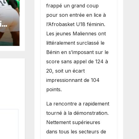
inflige une
frappé un grand coup
lourde défaite
pour son entrée en lice à
au Bénin.
i
l’Afrobasket U18 féminin.
ble
Les jeunes Maliennes ont
et
littéralement surclassé le
de
Bénin en s’imposant sur le
.
score sans appel de 124 à
20, soit un écart
impressionnant de 104
points.
La rencontre a rapidement
tourné à la démonstration.
Nettement supérieures
dans tous les secteurs de