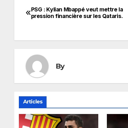
PSG : Kylian Mbappé veut mettre la
Navigation
pression financière sur les Qataris.
de
l’article
By
Articles