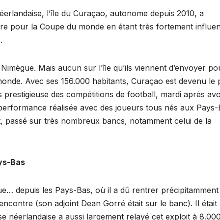
erlandaise, l’île du Curaçao, autonome depuis 2010, a
oire pour la Coupe du monde en étant très fortement influe
.
Nimègue. Mais aucun sur l’île qu’ils viennent d’envoyer po
monde. Avec ses 156.000 habitants, Curaçao est devenu le 
lus prestigieuse des compétitions de football, mardi après avo
performance réalisée avec des joueurs tous nés aux Pays-
t, passé sur très nombreux bancs, notamment celui de la
ys-Bas
que… depuis les Pays-Bas, où il a dû rentrer précipitammen
ncontre (son adjoint Dean Gorré était sur le banc). Il était
se néerlandaise a aussi largement relayé cet exploit à 8.00