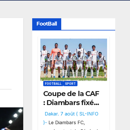
FootBall
FOOTBALL
SPORT
Coupe de la CAF
: Diambars fixé
sur son destin
Dakar. 7 août ( SL-INFO
africain, l’ES
)-
Le Diambars FC,
Zarzis sera son