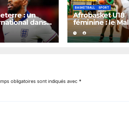
BASKETBALL
SPORT
eterre : un
Afrobasket U18
rnational dans
féminine : le Mal
ourmente,
réalise un vérita
suivi après une
festival offensif 
sumée
inflige une lour
ssion survenue
défaite au Bénin
oîte de nuit.
mps obligatoires sont indiqués avec
*