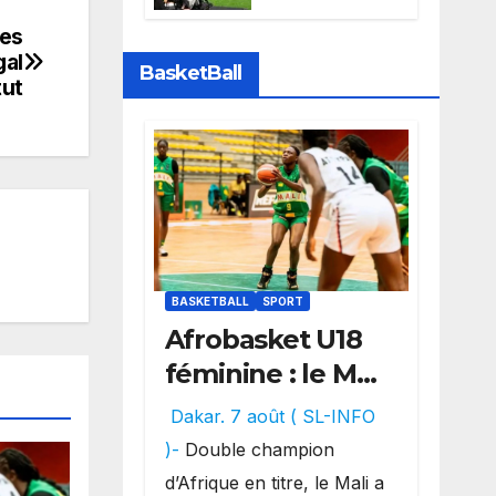
Sports perd la
diffusion de la
les
Liga
gal
BasketBall
tut
BASKETBALL
SPORT
Afrobasket U18
féminine : le Mali
réalise un
Dakar. 7 août ( SL-INFO
véritable festival
)-
Double champion
offensif et
d’Afrique en titre, le Mali a