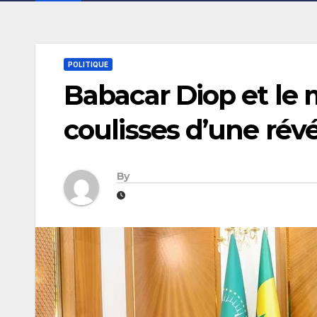
POLITIQUE
Babacar Diop et le m
coulisses d’une révé
By