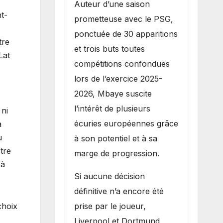
Auteur d’une saison
t-
prometteuse avec le PSG,
ponctuée de 30 apparitions
tre
et trois buts toutes
Lat
compétitions confondues
lors de l’exercice 2025-
2026, Mbaye suscite
l’intérêt de plusieurs
 ni
écuries européennes grâce
à
u
à son potentiel et à sa
tre
marge de progression.
 à
Si aucune décision
définitive n’a encore été
prise par le joueur,
choix
Liverpool et Dortmund