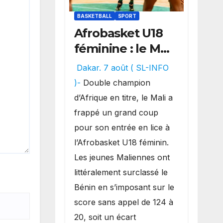
BASKETBALL
SPORT
Afrobasket U18
féminine : le Mali
réalise un
Dakar. 7 août ( SL-INFO
véritable festival
)-
Double champion
offensif et
d’Afrique en titre, le Mali a
inflige une
frappé un grand coup
lourde défaite
pour son entrée en lice à
au Bénin.
l’Afrobasket U18 féminin.
Les jeunes Maliennes ont
littéralement surclassé le
Bénin en s’imposant sur le
score sans appel de 124 à
20, soit un écart