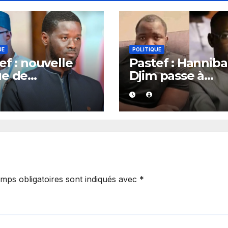
UE
POLITIQUE
ef : nouvelle
Pastef : Hanniba
ue de
Djim passe à
iements à
l’offensive et tr
aye, plusieurs
Bayna Gueye
es et
devant la justice
rdonnateurs
ent Sonko.
mps obligatoires sont indiqués avec
*