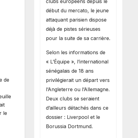
clubs européens depuis le
recruter Ibrahim
début du mercato, le jeune
Mbaye
attaquant parisien dispose
déjà de pistes sérieuses
pour la suite de sa carrière.
Selon les informations de
« L’Équipe », l’international
sénégalais de 18 ans
e de
privilégierait un départ vers
l’Angleterre ou l’Allemagne.
uille
Deux clubs se seraient
it
d’ailleurs détachés dans ce
 le
dossier : Liverpool et le
Borussia Dortmund.