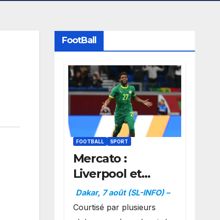
FootBall
FOOTBALL
SPORT
Mercato :
Liverpool et
Dortmund se
Dakar, 7 août (SL-INFO) –
positionnent en
Courtisé par plusieurs
favoris pour