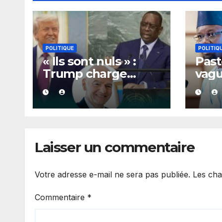
POLITIQUE
POLITIQ
« Ils sont nuls » :
Past
Trump charge
vag
Macky Sall et Cie,
rall
les dessous de son
Diom
lobbying pro-
cadr
Infantino à l’ONU
coo
lâch
Laisser un commentaire
Votre adresse e-mail ne sera pas publiée.
Les cha
Commentaire
*