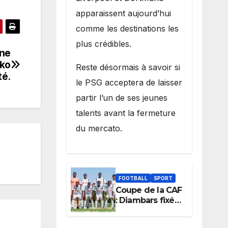
apparaissent aujourd’hui
comme les destinations les
plus crédibles.
ine
nko
Reste désormais à savoir si
té.
le PSG acceptera de laisser
partir l’un de ses jeunes
talents avant la fermeture
du mercato.
FOOTBALL
SPORT
Coupe de la CAF
: Diambars fixé
sur son destin
africain, l’ES