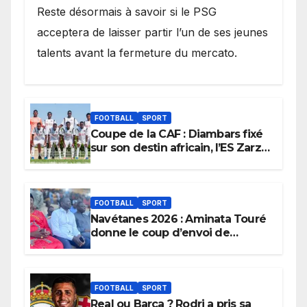
Reste désormais à savoir si le PSG
acceptera de laisser partir l’un de ses jeunes
talents avant la fermeture du mercato.
FOOTBALL
SPORT
Coupe de la CAF : Diambars fixé
sur son destin africain, l’ES Zarzis
sera son premier obstacle.
FOOTBALL
SPORT
Navétanes 2026 : Aminata Touré
donne le coup d’envoi de
l’initiative « Zéro Violence »
depuis sa ville natale pour
promouvoir des compétitions
apaisées.
FOOTBALL
SPORT
Real ou Barça ? Rodri a pris sa