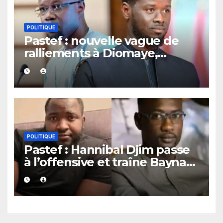
POLITIQUE
Pastef : nouvelle vague de
ralliements à Diomaye,
plusieurs cadres et
coordonnateurs lâchent
Sonko.
POLITIQUE
Pastef : Hannibal Djim passe
à l’offensive et traîne Bayna
Gueye devant la justice.