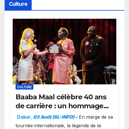
Culture
CULTURE
Baaba Maal célèbre 40 ans
de carrière : un hommage
exceptionnel à Oslo en
Dakar
,
03 Août (SL-INFO) –
​En marge de sa
présence de la famille
tournée internationale, la légende de la