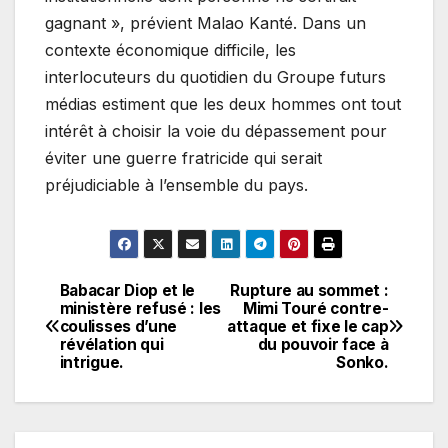
gagnant », prévient Malao Kanté. Dans un
contexte économique difficile, les
interlocuteurs du quotidien du Groupe futurs
médias estiment que les deux hommes ont tout
intérêt à choisir la voie du dépassement pour
éviter une guerre fratricide qui serait
préjudiciable à l’ensemble du pays.
Babacar Diop et le
Rupture au sommet :
Navigation
ministère refusé : les
Mimi Touré contre-
coulisses d’une
attaque et fixe le cap
de
révélation qui
du pouvoir face à
intrigue.
Sonko.
l’article