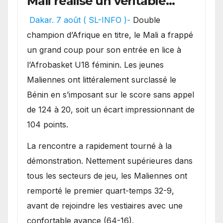
Mali réalise un véritable
festival offensif et inflige
Dakar. 7 août ( SL-INFO )-
Double
une lourde défaite au
champion d’Afrique en titre, le Mali a frappé
Bénin.
un grand coup pour son entrée en lice à
l’Afrobasket U18 féminin. Les jeunes
Maliennes ont littéralement surclassé le
Bénin en s’imposant sur le score sans appel
de 124 à 20, soit un écart impressionnant de
104 points.
La rencontre a rapidement tourné à la
démonstration. Nettement supérieures dans
tous les secteurs de jeu, les Maliennes ont
remporté le premier quart-temps 32-9,
avant de rejoindre les vestiaires avec une
confortable avance (64-16).