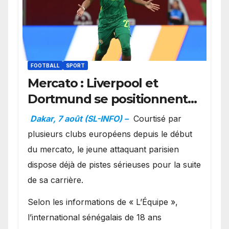
FOOTBALL
SPORT
Mercato : Liverpool et
Dortmund se positionnent
en favoris pour recruter
Dakar, 7 août (SL-INFO) –
Courtisé par
Ibrahim Mbaye
plusieurs clubs européens depuis le début
du mercato, le jeune attaquant parisien
dispose déjà de pistes sérieuses pour la suite
de sa carrière.
Selon les informations de « L’Équipe »,
l’international sénégalais de 18 ans