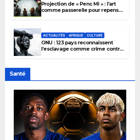
Projection de « Penc Mi » : l’art
comme passerelle pour repenser
la transmission des savoirs
africains.
ACTUALITÉS
AFRIQUE
CULTURE
ONU : 123 pays reconnaissent
l’esclavage comme crime contre
l’humanité, la France toujours en
retard sur le Code noi
Santé