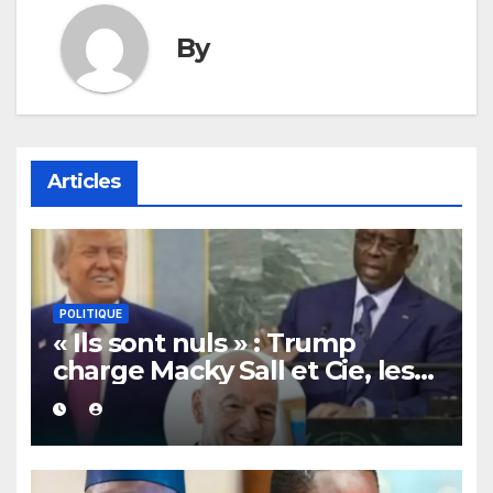
By
Articles
POLITIQUE
« Ils sont nuls » : Trump
charge Macky Sall et Cie, les
dessous de son lobbying pro-
Infantino à l’ONU