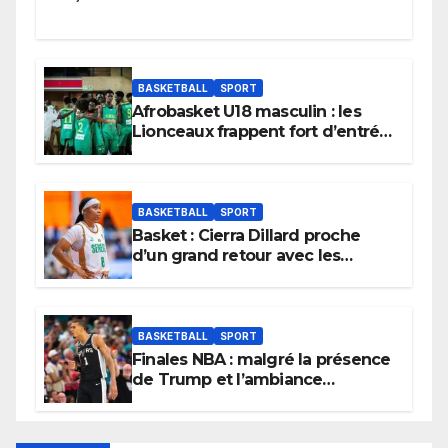
BASKETBALL
SPORT
Afrobasket U18 masculin : les
Lionceaux frappent fort d’entrée
et lancent idéalement leur
tournoi.
BASKETBALL
SPORT
Basket : Cierra Dillard proche
d’un grand retour avec les
Lionnes ?
BASKETBALL
SPORT
Finales NBA : malgré la présence
de Trump et l’ambiance
électrique du Garden,
Wembanyama fait taire New
York