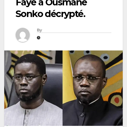
Faye à Ousmane
Sonko décrypté.
By