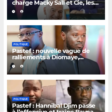
charge Macky Sall et Cie, les
dessous de son lobbying pro-
Infantino à l’ONU
POLITIQUE
Pastef : nouvelle vague de
ralliements à Diomaye,
plusieurs cadres et
coordonnateurs lâchent
Sonko.
POLITIQUE
Pastef : Hannibal Djim passe
à l’offensive et traîne Bayna