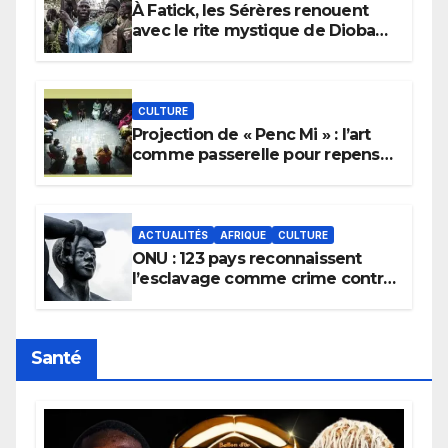
À Fatick, les Sérères renouent
avec le rite mystique de Diobaye
pour implorer le retour de la
pluie.
CULTURE
Projection de « Penc Mi » : l’art
comme passerelle pour repenser
la transmission des savoirs
africains.
ACTUALITÉS
AFRIQUE
CULTURE
ONU : 123 pays reconnaissent
l’esclavage comme crime contre
l’humanité, la France toujours en
retard sur le Code noi
Santé