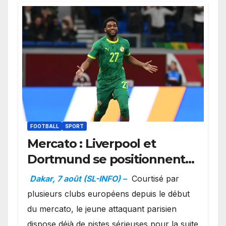
FOOTBALL
SPORT
Mercato : Liverpool et
Dortmund se positionnent
en favoris pour recruter
Dakar, 7 août (SL-INFO) –
Courtisé par
Ibrahim Mbaye
plusieurs clubs européens depuis le début
du mercato, le jeune attaquant parisien
dispose déjà de pistes sérieuses pour la suite