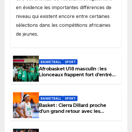
en évidence les importantes différences de
niveau qui existent encore entre certaines
sélections dans les compétitions africaines
de jeunes.
BASKETBALL
SPORT
Afrobasket U18 masculin : les
Lionceaux frappent fort d’entrée
et lancent idéalement leur
tournoi.
BASKETBALL
SPORT
Basket : Cierra Dillard proche
d’un grand retour avec les
Lionnes ?