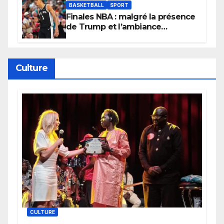
BASKETBALL
SPORT
Finales NBA : malgré la présence
de Trump et l’ambiance
électrique du Garden,
Wembanyama fait taire New
York
Culture
CULTURE