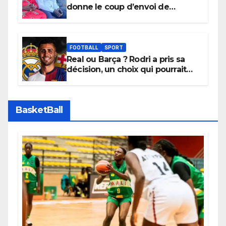
donne le coup d’envoi de
l’initiative « Zéro Violence »
depuis sa ville natale pour
promouvoir des compétitions
apaisées.
FOOTBALL
SPORT
Real ou Barça ? Rodri a pris sa
décision, un choix qui pourrait
faire grand bruit sur le marché
des transferts.
BasketBall