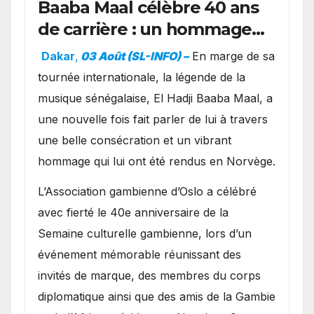
Baaba Maal célèbre 40 ans
de carrière : un hommage
exceptionnel à Oslo en
Dakar
,
03 Août (SL-INFO) –
​En marge de sa
présence de la famille
tournée internationale, la légende de la
royale.
musique sénégalaise, El Hadji Baaba Maal, a
une nouvelle fois fait parler de lui à travers
une belle consécration et un vibrant
hommage qui lui ont été rendus en Norvège.
​L’Association gambienne d’Oslo a célébré
avec fierté le 40e anniversaire de la
Semaine culturelle gambienne, lors d’un
événement mémorable réunissant des
invités de marque, des membres du corps
diplomatique ainsi que des amis de la Gambie