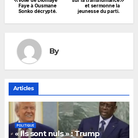
voilé de Diomaye
sur la transhumance
de
Faye à Ousmane
et sermonne la
Sonko décrypté.
jeunesse du parti.
l’article
By
Articles
POLITIQUE
« Ils sont nuls » : Trump