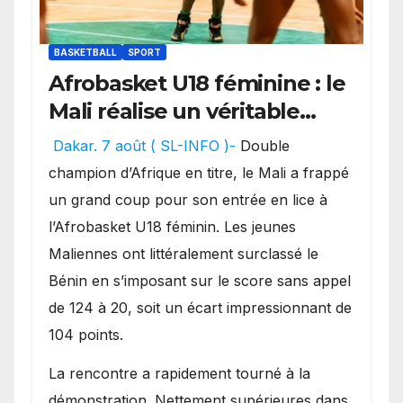
BASKETBALL
SPORT
Afrobasket U18 féminine : le
Mali réalise un véritable
festival offensif et inflige
Dakar. 7 août ( SL-INFO )-
Double
une lourde défaite au
champion d’Afrique en titre, le Mali a frappé
Bénin.
un grand coup pour son entrée en lice à
l’Afrobasket U18 féminin. Les jeunes
Maliennes ont littéralement surclassé le
Bénin en s’imposant sur le score sans appel
de 124 à 20, soit un écart impressionnant de
104 points.
La rencontre a rapidement tourné à la
démonstration. Nettement supérieures dans