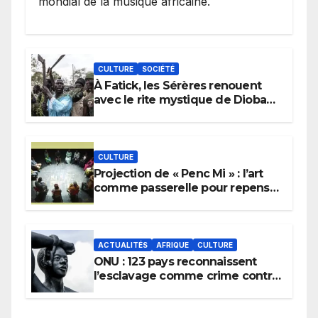
mondial de la musique africaine.
CULTURE
SOCIÉTÉ
À Fatick, les Sérères renouent
avec le rite mystique de Diobaye
pour implorer le retour de la
pluie.
CULTURE
Projection de « Penc Mi » : l’art
comme passerelle pour repenser
la transmission des savoirs
africains.
ACTUALITÉS
AFRIQUE
CULTURE
ONU : 123 pays reconnaissent
l’esclavage comme crime contre
l’humanité, la France toujours en
retard sur le Code noi