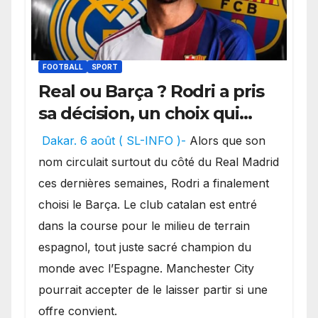
FOOTBALL
SPORT
Real ou Barça ? Rodri a pris
sa décision, un choix qui
pourrait faire grand bruit
Dakar. 6 août ( SL-INFO )-
Alors que son
sur le marché des
nom circulait surtout du côté du Real Madrid
transferts.
ces dernières semaines, Rodri a finalement
choisi le Barça. Le club catalan est entré
dans la course pour le milieu de terrain
espagnol, tout juste sacré champion du
monde avec l’Espagne. Manchester City
pourrait accepter de le laisser partir si une
offre convient.