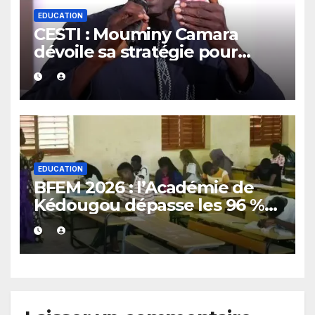
EDUCATION
CESTI : Mouminy Camara
dévoile sa stratégie pour
renforcer l’excellence
EDUCATION
BFEM 2026 : l’Académie de
Kédougou dépasse les 96 %
de réussite et confirme son
excellence