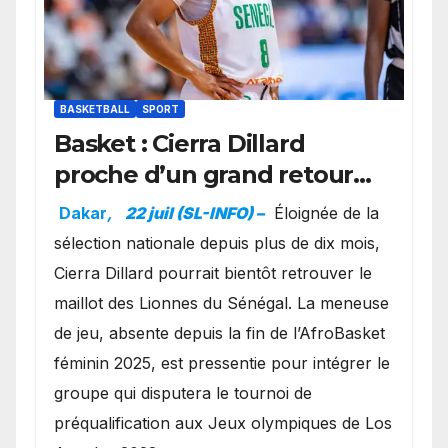
BASKETBALL
SPORT
Basket : Cierra Dillard
proche d’un grand retour
avec les Lionnes ?
Dakar
,
22 juil (SL-INFO) –
Éloignée de la
sélection nationale depuis plus de dix mois,
Cierra Dillard pourrait bientôt retrouver le
maillot des Lionnes du Sénégal. La meneuse
de jeu, absente depuis la fin de l’AfroBasket
féminin 2025, est pressentie pour intégrer le
groupe qui disputera le tournoi de
préqualification aux Jeux olympiques de Los