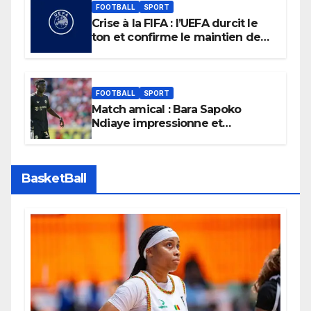
FOOTBALL
SPORT
Crise à la FIFA : l’UEFA durcit le
ton et confirme le maintien de
son boycott des Coupes du
monde.
FOOTBALL
SPORT
Match amical : Bara Sapoko
Ndiaye impressionne et
confirme son potentiel avec le
Bayern Munich
BasketBall