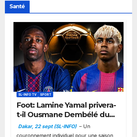
Santé
SL-INFO TV
SPORT
Foot: Lamine Yamal privera-
t-il Ousmane Dembélé du
Ballon d’or ?
Dakar, 22 sept (SL-INFO)
– Un
couronnement individuel pour une saison