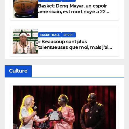
Basket: Deng Mayar, un espoir
américain, est mort noyé à 22
ans
BASKETBALL
SPORT
« Beaucoup sont plus
talentueuses que moi, mais j’ai
persévéré » : le message fort de
Cierra Dillard
Culture