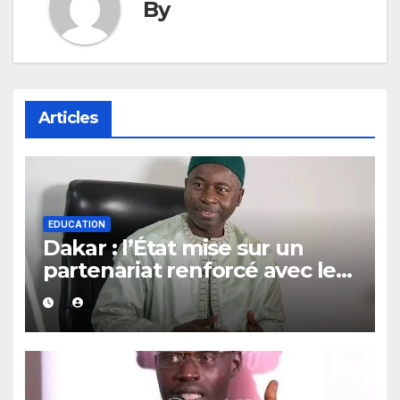
By
Articles
EDUCATION
Dakar : l’État mise sur un
partenariat renforcé avec les
guides religieux et les
diplômés en arabe