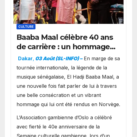
CULTURE
Baaba Maal célèbre 40 ans
de carrière : un hommage
exceptionnel à Oslo en
Dakar
,
03 Août (SL-INFO) –
​En marge de sa
présence de la famille
tournée internationale, la légende de la
royale.
musique sénégalaise, El Hadji Baaba Maal, a
une nouvelle fois fait parler de lui à travers
une belle consécration et un vibrant
hommage qui lui ont été rendus en Norvège.
​L’Association gambienne d’Oslo a célébré
avec fierté le 40e anniversaire de la
Semaine culturelle gambienne, lors d’un