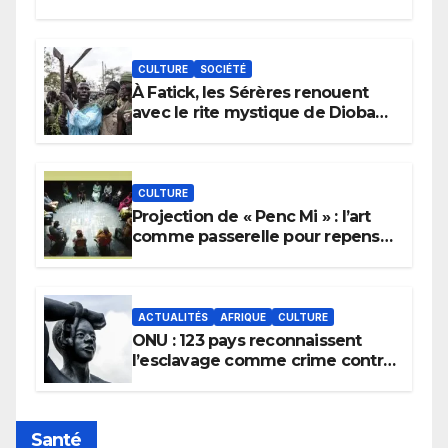
CULTURE
SOCIÉTÉ
À Fatick, les Sérères renouent
avec le rite mystique de Diobaye
pour implorer le retour de la
pluie.
CULTURE
Projection de « Penc Mi » : l’art
comme passerelle pour repenser
la transmission des savoirs
africains.
ACTUALITÉS
AFRIQUE
CULTURE
ONU : 123 pays reconnaissent
l’esclavage comme crime contre
l’humanité, la France toujours en
retard sur le Code noi
Santé