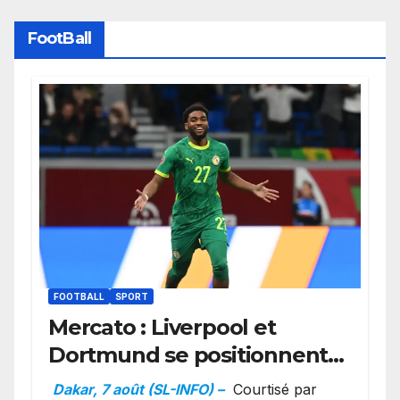
FootBall
FOOTBALL
SPORT
Mercato : Liverpool et
Dortmund se positionnent
en favoris pour recruter
Dakar, 7 août (SL-INFO) –
Courtisé par