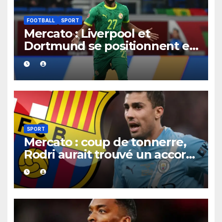
FOOTBALL
SPORT
Mercato : Liverpool et
Dortmund se positionnent en
favoris pour recruter Ibrahim
Mbaye
SPORT
Mercato : coup de tonnerre,
Rodri aurait trouvé un accord
XXL avec le Barça pour un
contrat jusqu’en 2030.