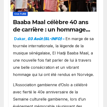
CULTURE
Baaba Maal célèbre 40 ans
de carrière : un hommage
exceptionnel à Oslo en
Dakar
,
03 Août (SL-INFO) –
​En marge de sa
présence de la famille
tournée internationale, la légende de la
royale.
musique sénégalaise, El Hadji Baaba Maal, a
une nouvelle fois fait parler de lui à travers
une belle consécration et un vibrant
hommage qui lui ont été rendus en Norvège.
​L’Association gambienne d’Oslo a célébré
avec fierté le 40e anniversaire de la
Semaine culturelle gambienne, lors d’un
événement mémorable réunissant des