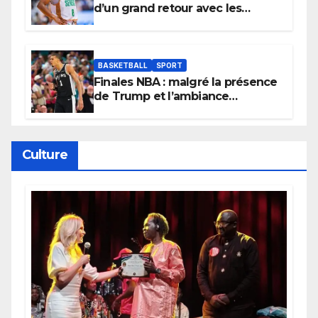
d’un grand retour avec les
Lionnes ?
BASKETBALL
SPORT
Finales NBA : malgré la présence
de Trump et l’ambiance
électrique du Garden,
Wembanyama fait taire New
York
Culture