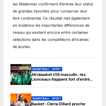
les Maliennes confirment d’entrée leur statut
de grandes favorites pour conserver leur
titre continental. Ce résultat met également
en évidence les importantes différences de
niveau qui existent encore entre certaines
sélections dans les compétitions africaines
de jeunes.
BASKETBALL
SPORT
Afrobasket U18 masculin : les
Lionceaux frappent fort d’entrée
et lancent idéalement leur
tournoi.
BASKETBALL
SPORT
Basket : Cierra Dillard proche