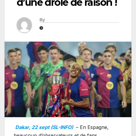
d’une drôle de raison !
By
Dakar, 22 sept (SL-INFO)
– En Espagne,
beaucoup d’observateurs et de fans