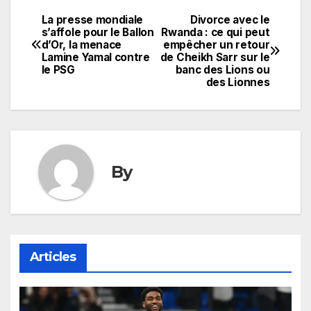
La presse mondiale
Divorce avec le
Navigation
s’affole pour le Ballon
Rwanda : ce qui peut
d’Or, la menace
empêcher un retour
de
Lamine Yamal contre
de Cheikh Sarr sur le
le PSG
banc des Lions ou
l’article
des Lionnes
By
Articles