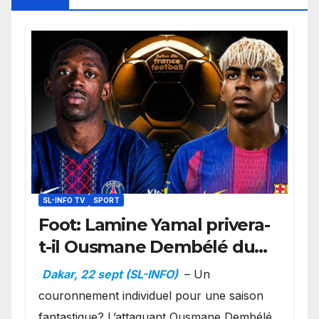
SL-INFO TV
SPORT
Foot: Lamine Yamal privera-
t-il Ousmane Dembélé du
Ballon d’or ?
Dakar, 22 sept (SL-INFO)
– Un
couronnement individuel pour une saison
fantastique? L’attaquant Ousmane Dembélé