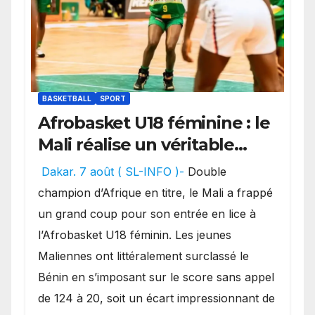
BASKETBALL
SPORT
Afrobasket U18 féminine : le
Mali réalise un véritable
festival offensif et inflige
Dakar. 7 août ( SL-INFO )-
Double
une lourde défaite au
champion d’Afrique en titre, le Mali a frappé
Bénin.
un grand coup pour son entrée en lice à
l’Afrobasket U18 féminin. Les jeunes
Maliennes ont littéralement surclassé le
Bénin en s’imposant sur le score sans appel
de 124 à 20, soit un écart impressionnant de