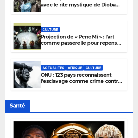
avec le rite mystique de Diobaye
pour implorer le retour de la
pluie.
CULTURE
Projection de « Penc Mi » : l’art
comme passerelle pour repenser
la transmission des savoirs
africains.
ACTUALITÉS
AFRIQUE
CULTURE
ONU : 123 pays reconnaissent
l’esclavage comme crime contre
l’humanité, la France toujours en
retard sur le Code noi
Santé