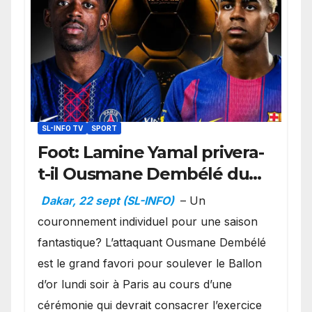
SL-INFO TV
SPORT
Foot: Lamine Yamal privera-
t-il Ousmane Dembélé du
Ballon d’or ?
Dakar, 22 sept (SL-INFO)
– Un
couronnement individuel pour une saison
fantastique? L’attaquant Ousmane Dembélé
est le grand favori pour soulever le Ballon
d’or lundi soir à Paris au cours d’une
cérémonie qui devrait consacrer l’exercice