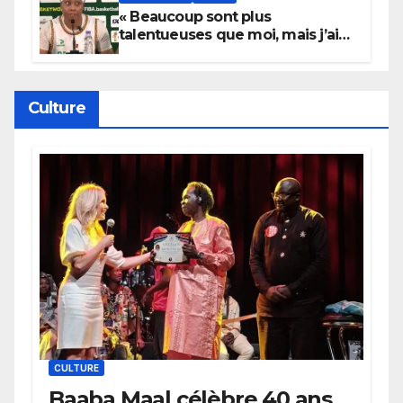
« Beaucoup sont plus
talentueuses que moi, mais j’ai
persévéré » : le message fort de
Cierra Dillard
Culture
CULTURE
Baaba Maal célèbre 40 ans