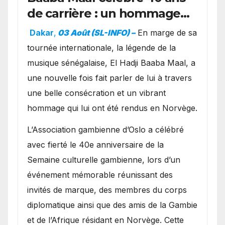
de carrière : un hommage
exceptionnel à Oslo en
Dakar
,
03 Août (SL-INFO) –
​En marge de sa
présence de la famille
tournée internationale, la légende de la
royale.
musique sénégalaise, El Hadji Baaba Maal, a
une nouvelle fois fait parler de lui à travers
une belle consécration et un vibrant
hommage qui lui ont été rendus en Norvège.
​L’Association gambienne d’Oslo a célébré
avec fierté le 40e anniversaire de la
Semaine culturelle gambienne, lors d’un
événement mémorable réunissant des
invités de marque, des membres du corps
diplomatique ainsi que des amis de la Gambie
et de l’Afrique résidant en Norvège. Cette