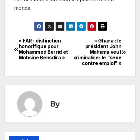
monde.
« FAR : distinction
« Ghana : le
Navigation
honorifique pour
président John
Mohammed Berrid et
Mahama veut
de
Mohsine Bensdira »
criminaliser le “sexe
contre emploi” »
l’article
By