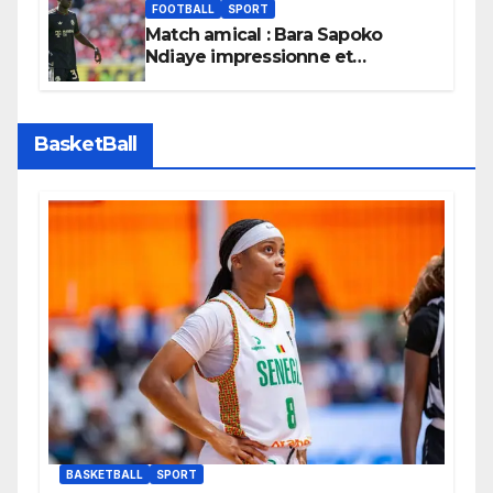
FOOTBALL
SPORT
Match amical : Bara Sapoko
Ndiaye impressionne et
confirme son potentiel avec le
Bayern Munich
BasketBall
BASKETBALL
SPORT