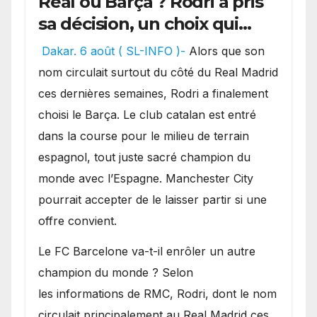
Real ou Barça ? Rodri a pris
sa décision, un choix qui
pourrait faire grand bruit
Dakar. 6 août ( SL-INFO )-
Alors que son
sur le marché des
nom circulait surtout du côté du Real Madrid
transferts.
ces dernières semaines, Rodri a finalement
choisi le Barça. Le club catalan est entré
dans la course pour le milieu de terrain
espagnol, tout juste sacré champion du
monde avec l’Espagne. Manchester City
pourrait accepter de le laisser partir si une
offre convient.
​Le FC Barcelone va-t-il enrôler un autre
champion du monde ? Selon
les informations de RMC, Rodri, dont le nom
circulait principalement au Real Madrid ces