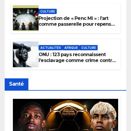
CULTURE
Projection de « Penc Mi » : l’art
comme passerelle pour repenser
la transmission des savoirs
africains.
ACTUALITÉS
AFRIQUE
CULTURE
ONU : 123 pays reconnaissent
l’esclavage comme crime contre
l’humanité, la France toujours en
retard sur le Code noi
Santé