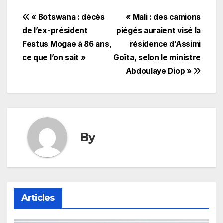
Navigation
« Botswana : décès
« Mali : des camions
de l’ex-président
piégés auraient visé la
de
Festus Mogae à 86 ans,
résidence d’Assimi
l’article
ce que l’on sait »
Goïta, selon le ministre
Abdoulaye Diop »
By
Articles