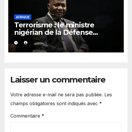
AFRIQUE
Terrorisme : le ministre
nigérian de la Défense
appelle la CEDEAO et l’AES à
unir leurs forces
Laisser un commentaire
Votre adresse e-mail ne sera pas publiée.
Les
champs obligatoires sont indiqués avec
*
Commentaire
*