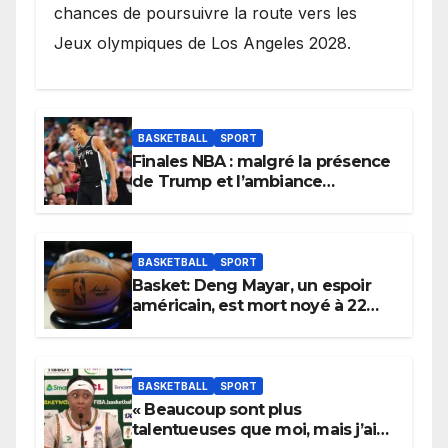
chances de poursuivre la route vers les
Jeux olympiques de Los Angeles 2028.
BASKETBALL
SPORT
Finales NBA : malgré la présence
de Trump et l’ambiance
électrique du Garden,
Wembanyama fait taire New
York
BASKETBALL
SPORT
Basket: Deng Mayar, un espoir
américain, est mort noyé à 22
ans
BASKETBALL
SPORT
« Beaucoup sont plus
talentueuses que moi, mais j’ai