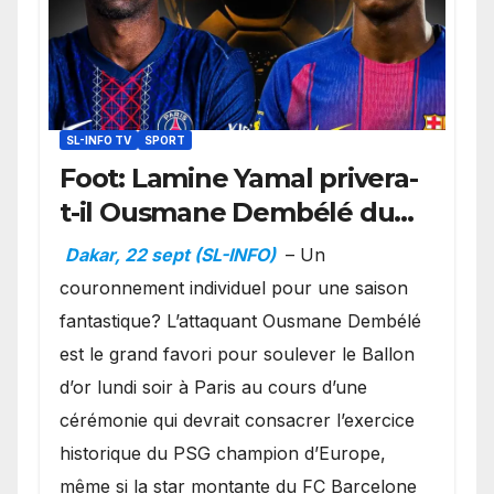
SL-INFO TV
SPORT
Foot: Lamine Yamal privera-
t-il Ousmane Dembélé du
Ballon d’or ?
Dakar, 22 sept (SL-INFO)
– Un
couronnement individuel pour une saison
fantastique? L’attaquant Ousmane Dembélé
est le grand favori pour soulever le Ballon
d’or lundi soir à Paris au cours d’une
cérémonie qui devrait consacrer l’exercice
historique du PSG champion d’Europe,
même si la star montante du FC Barcelone