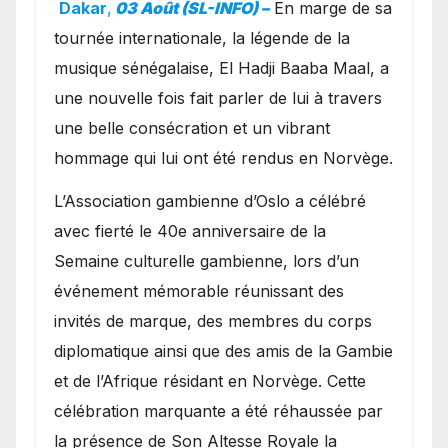
exceptionnel à Oslo en
Dakar
,
03 Août (SL-INFO) –
​En marge de sa
présence de la famille
tournée internationale, la légende de la
royale.
musique sénégalaise, El Hadji Baaba Maal, a
une nouvelle fois fait parler de lui à travers
une belle consécration et un vibrant
hommage qui lui ont été rendus en Norvège.
​L’Association gambienne d’Oslo a célébré
avec fierté le 40e anniversaire de la
Semaine culturelle gambienne, lors d’un
événement mémorable réunissant des
invités de marque, des membres du corps
diplomatique ainsi que des amis de la Gambie
et de l’Afrique résidant en Norvège. Cette
célébration marquante a été réhaussée par
la présence de Son Altesse Royale la