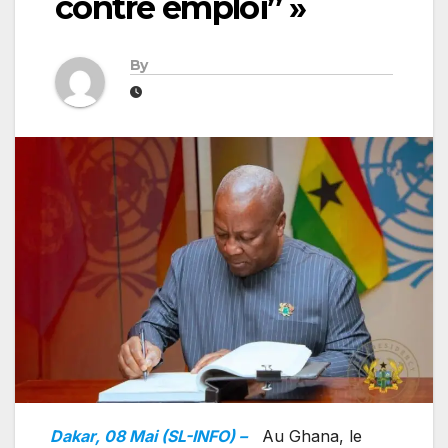
contre emploi” »
By
Dakar, 08 Mai (SL-INFO) –
Au Ghana, le