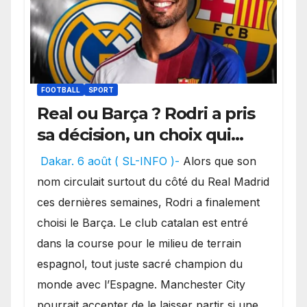
FOOTBALL
SPORT
Real ou Barça ? Rodri a pris
sa décision, un choix qui
pourrait faire grand bruit
Dakar. 6 août ( SL-INFO )-
Alors que son
sur le marché des
nom circulait surtout du côté du Real Madrid
transferts.
ces dernières semaines, Rodri a finalement
choisi le Barça. Le club catalan est entré
dans la course pour le milieu de terrain
espagnol, tout juste sacré champion du
monde avec l’Espagne. Manchester City
pourrait accepter de le laisser partir si une