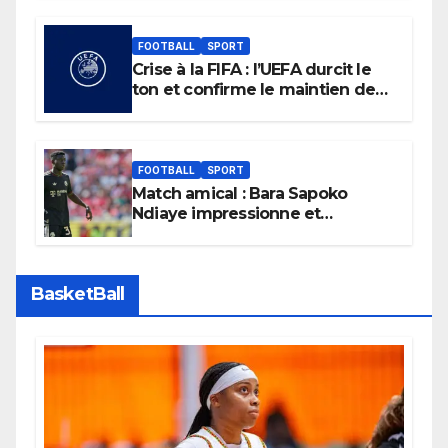
FOOTBALL
SPORT
Crise à la FIFA : l’UEFA durcit le
ton et confirme le maintien de
son boycott des Coupes du
monde.
FOOTBALL
SPORT
Match amical : Bara Sapoko
Ndiaye impressionne et
confirme son potentiel avec le
Bayern Munich
BasketBall