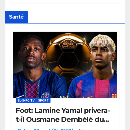
retard sur le Code noi
Santé
SL-INFO TV
SPORT
Foot: Lamine Yamal privera-
t-il Ousmane Dembélé du
Ballon d’or ?