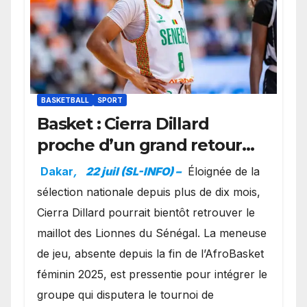
BASKETBALL
SPORT
Basket : Cierra Dillard
proche d’un grand retour
avec les Lionnes ?
Dakar
,
22 juil (SL-INFO) –
Éloignée de la
sélection nationale depuis plus de dix mois,
Cierra Dillard pourrait bientôt retrouver le
maillot des Lionnes du Sénégal. La meneuse
de jeu, absente depuis la fin de l’AfroBasket
féminin 2025, est pressentie pour intégrer le
groupe qui disputera le tournoi de