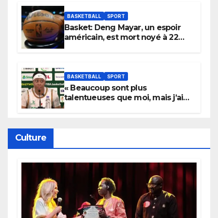
York
BASKETBALL
SPORT
Basket: Deng Mayar, un espoir
américain, est mort noyé à 22
ans
BASKETBALL
SPORT
« Beaucoup sont plus
talentueuses que moi, mais j’ai
persévéré » : le message fort de
Cierra Dillard
Culture