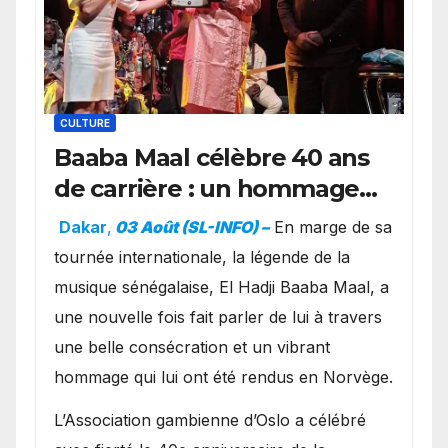
CULTURE
Baaba Maal célèbre 40 ans
de carrière : un hommage
exceptionnel à Oslo en
Dakar
,
03 Août (SL-INFO) –
​En marge de sa
présence de la famille
tournée internationale, la légende de la
royale.
musique sénégalaise, El Hadji Baaba Maal, a
une nouvelle fois fait parler de lui à travers
une belle consécration et un vibrant
hommage qui lui ont été rendus en Norvège.
​L’Association gambienne d’Oslo a célébré