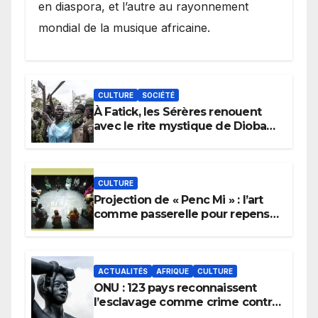
en diaspora, et l’autre au rayonnement
mondial de la musique africaine.
CULTURE
SOCIÉTÉ
À Fatick, les Sérères renouent
avec le rite mystique de Diobaye
pour implorer le retour de la
pluie.
CULTURE
Projection de « Penc Mi » : l’art
comme passerelle pour repenser
la transmission des savoirs
africains.
ACTUALITÉS
AFRIQUE
CULTURE
ONU : 123 pays reconnaissent
l’esclavage comme crime contre
l’humanité, la France toujours en