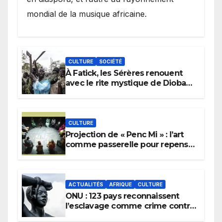
mondial de la musique africaine.
CULTURE
SOCIÉTÉ
À Fatick, les Sérères renouent
avec le rite mystique de Diobaye
pour implorer le retour de la
pluie.
CULTURE
Projection de « Penc Mi » : l’art
comme passerelle pour repenser
la transmission des savoirs
africains.
ACTUALITÉS
AFRIQUE
CULTURE
ONU : 123 pays reconnaissent
l’esclavage comme crime contre
l’humanité, la France toujours en