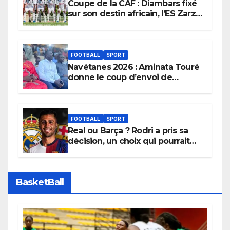
Coupe de la CAF : Diambars fixé
sur son destin africain, l’ES Zarzis
sera son premier obstacle.
FOOTBALL
SPORT
Navétanes 2026 : Aminata Touré
donne le coup d’envoi de
l’initiative « Zéro Violence »
depuis sa ville natale pour
promouvoir des compétitions
apaisées.
FOOTBALL
SPORT
Real ou Barça ? Rodri a pris sa
décision, un choix qui pourrait
faire grand bruit sur le marché
des transferts.
BasketBall