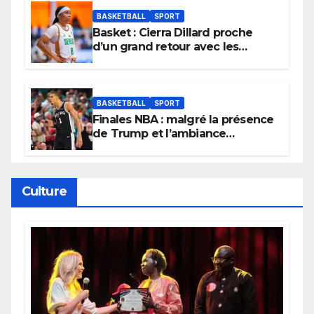
BASKETBALL
SPORT
Basket : Cierra Dillard proche
d’un grand retour avec les
Lionnes ?
BASKETBALL
SPORT
Finales NBA : malgré la présence
de Trump et l’ambiance
électrique du Garden,
Wembanyama fait taire New
York
Culture