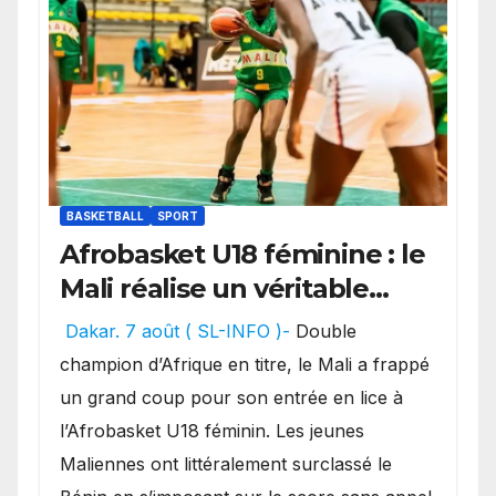
BASKETBALL
SPORT
Afrobasket U18 féminine : le
Mali réalise un véritable
festival offensif et inflige
Dakar. 7 août ( SL-INFO )-
Double
une lourde défaite au
champion d’Afrique en titre, le Mali a frappé
Bénin.
un grand coup pour son entrée en lice à
l’Afrobasket U18 féminin. Les jeunes
Maliennes ont littéralement surclassé le