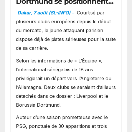
Dortmund se positionnent
en favoris pour recruter
Dakar, 7 août (SL-INFO) –
Courtisé par
Ibrahim Mbaye
plusieurs clubs européens depuis le début
du mercato, le jeune attaquant parisien
dispose déjà de pistes sérieuses pour la suite
de sa carrière.
Selon les informations de « L’Équipe »,
l’international sénégalais de 18 ans
privilégierait un départ vers l’Angleterre ou
l’Allemagne. Deux clubs se seraient d’ailleurs
détachés dans ce dossier : Liverpool et le
Borussia Dortmund.
Auteur d’une saison prometteuse avec le
PSG, ponctuée de 30 apparitions et trois