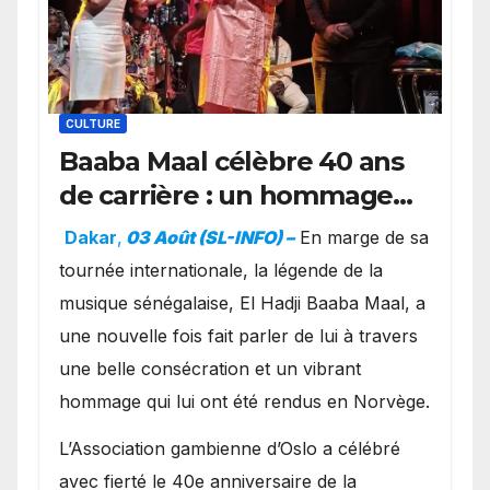
CULTURE
Baaba Maal célèbre 40 ans
de carrière : un hommage
exceptionnel à Oslo en
Dakar
,
03 Août (SL-INFO) –
​En marge de sa
présence de la famille
tournée internationale, la légende de la
royale.
musique sénégalaise, El Hadji Baaba Maal, a
une nouvelle fois fait parler de lui à travers
une belle consécration et un vibrant
hommage qui lui ont été rendus en Norvège.
​L’Association gambienne d’Oslo a célébré
avec fierté le 40e anniversaire de la