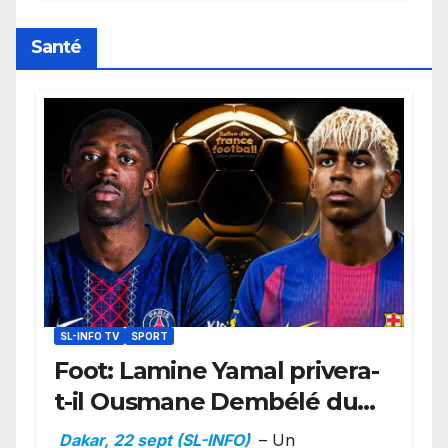
retard sur le Code noi
Santé
SL-INFO TV
SPORT
Foot: Lamine Yamal privera-
t-il Ousmane Dembélé du
Ballon d’or ?
Dakar, 22 sept (SL-INFO)
– Un