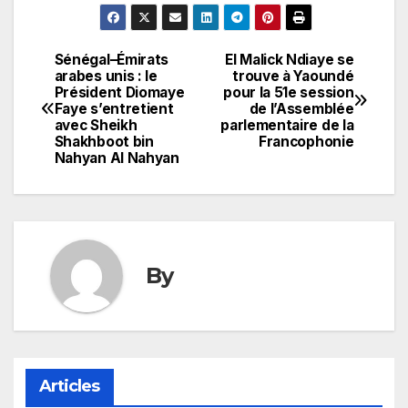
Sénégal–Émirats
El Malick Ndiaye se
Navigation
arabes unis : le
trouve à Yaoundé
Président Diomaye
pour la 51e session
de
Faye s’entretient
de l’Assemblée
avec Sheikh
parlementaire de la
l’article
Shakhboot bin
Francophonie
Nahyan Al Nahyan
By
Articles