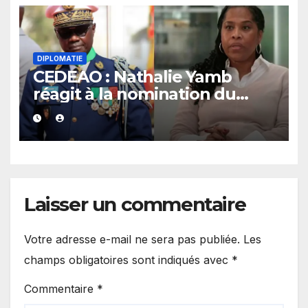
DIPLOMATIE
CEDEAO : Nathalie Yamb
réagit à la nomination du
général Birame Diop à la
présidence de la Commission
Laisser un commentaire
Votre adresse e-mail ne sera pas publiée.
Les
champs obligatoires sont indiqués avec
*
Commentaire
*