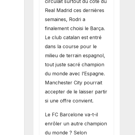
circulait surtout du côté du
grand bruit sur
Real Madrid ces dernières
le marché des
semaines, Rodri a
transferts.
finalement choisi le Barça.
Le club catalan est entré
dans la course pour le
milieu de terrain espagnol,
tout juste sacré champion
du monde avec l’Espagne.
Manchester City pourrait
accepter de le laisser partir
si une offre convient.
​Le FC Barcelone va-t-il
enrôler un autre champion
du monde ? Selon