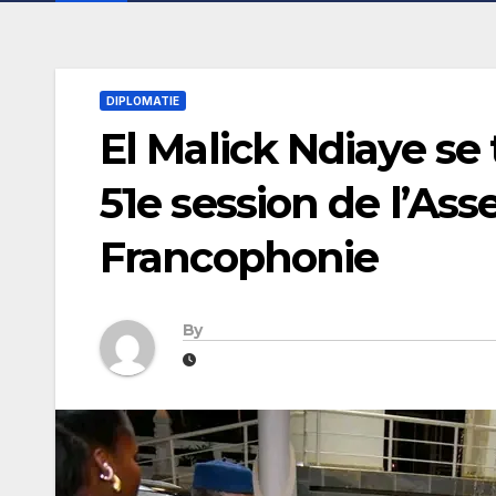
DIPLOMATIE
El Malick Ndiaye se
51e session de l’As
Francophonie
By