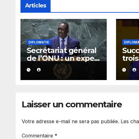
Articles
DIPLOMATIE
DIPLOMA
Secrétariat général
Succ
de l’ONU : un expert
troi
se montre
comp
optimiste quant aux
cand
chances de Macky
Mack
Sall
Laisser un commentaire
Votre adresse e-mail ne sera pas publiée.
Les cha
Commentaire
*