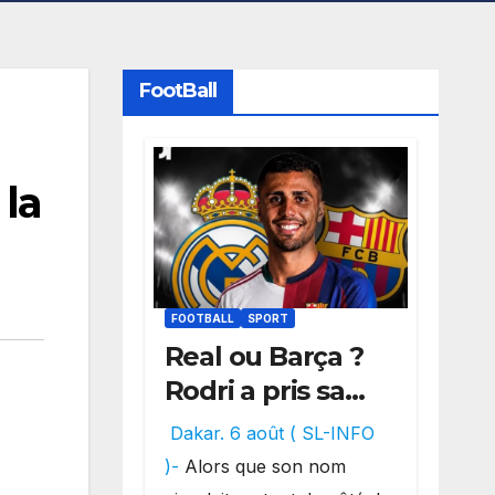
FootBall
a
 la
FOOTBALL
SPORT
Real ou Barça ?
Rodri a pris sa
décision, un
Dakar. 6 août ( SL-INFO
choix qui
)-
Alors que son nom
pourrait faire