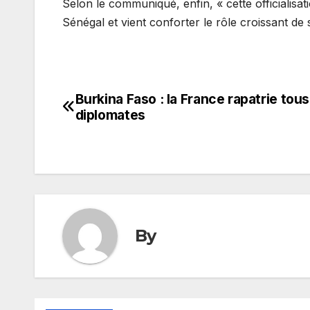
Selon le communiqué, enfin, « cette officialis
Sénégal et vient conforter le rôle croissant de
Burkina Faso : la France rapatrie tou
Navigation
diplomates
de
l’article
By