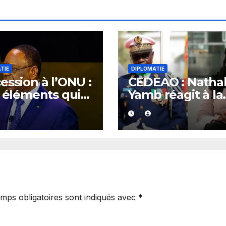
TIE
DIPLOMATIE
ession à l’ONU :
CEDEAO : Nathal
s éléments qui
Yamb réagit à la
liquent la
nomination du
idature de
général Birame
y Sall
Diop à la
présidence de l
Commission
mps obligatoires sont indiqués avec
*