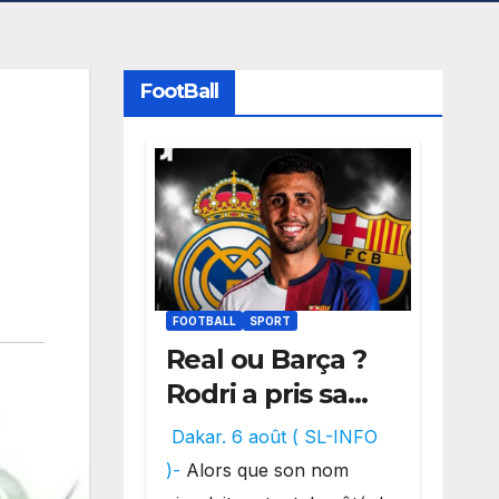
FootBall
FOOTBALL
SPORT
Real ou Barça ?
Rodri a pris sa
décision, un
Dakar. 6 août ( SL-INFO
choix qui
)-
Alors que son nom
pourrait faire