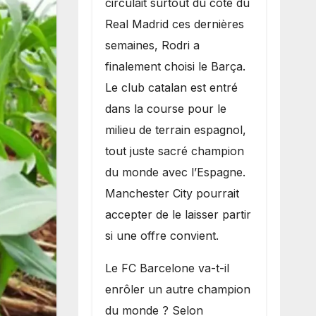
circulait surtout du côté du
grand bruit sur
Real Madrid ces dernières
le marché des
semaines, Rodri a
transferts.
finalement choisi le Barça.
Le club catalan est entré
dans la course pour le
milieu de terrain espagnol,
tout juste sacré champion
du monde avec l’Espagne.
Manchester City pourrait
accepter de le laisser partir
si une offre convient.
​Le FC Barcelone va-t-il
enrôler un autre champion
du monde ? Selon