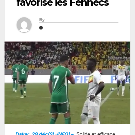
favorise les Fennecs
By
Dakar, 29 déc(SL-INFO) –
Solide et efficace