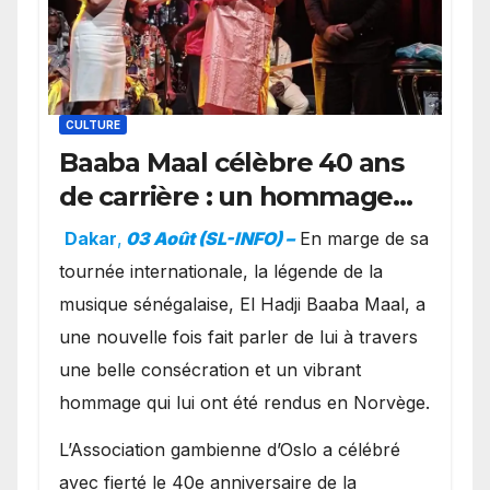
CULTURE
Baaba Maal célèbre 40 ans
de carrière : un hommage
exceptionnel à Oslo en
Dakar
,
03 Août (SL-INFO) –
​En marge de sa
présence de la famille
tournée internationale, la légende de la
royale.
musique sénégalaise, El Hadji Baaba Maal, a
une nouvelle fois fait parler de lui à travers
une belle consécration et un vibrant
hommage qui lui ont été rendus en Norvège.
​L’Association gambienne d’Oslo a célébré
avec fierté le 40e anniversaire de la