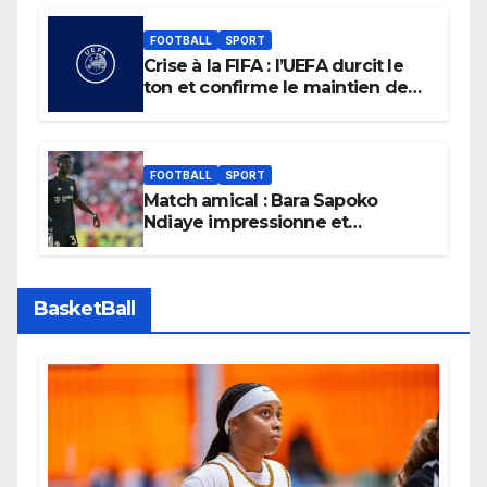
FOOTBALL
SPORT
Crise à la FIFA : l’UEFA durcit le
ton et confirme le maintien de
son boycott des Coupes du
monde.
FOOTBALL
SPORT
Match amical : Bara Sapoko
Ndiaye impressionne et
confirme son potentiel avec le
Bayern Munich
BasketBall