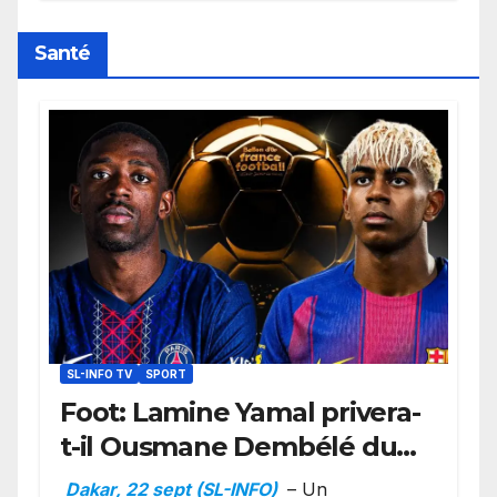
retard sur le Code noi
Santé
SL-INFO TV
SPORT
Foot: Lamine Yamal privera-
t-il Ousmane Dembélé du
Ballon d’or ?
Dakar, 22 sept (SL-INFO)
– Un