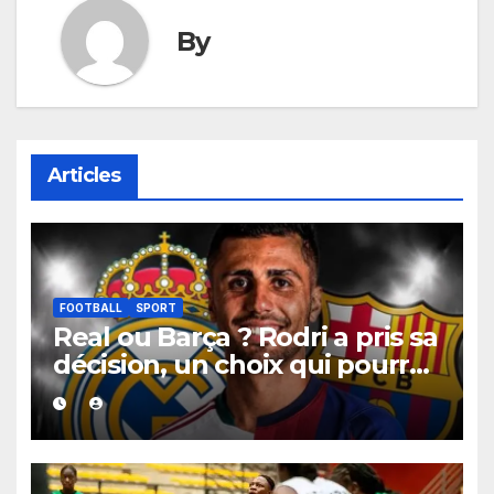
By
Articles
FOOTBALL
SPORT
Real ou Barça ? Rodri a pris sa
décision, un choix qui pourrait
faire grand bruit sur le
marché des transferts.