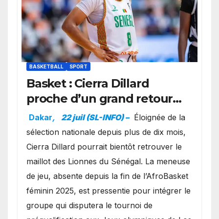
BASKETBALL
SPORT
Basket : Cierra Dillard
proche d’un grand retour
avec les Lionnes ?
Dakar
,
22 juil (SL-INFO) –
Éloignée de la
sélection nationale depuis plus de dix mois,
Cierra Dillard pourrait bientôt retrouver le
maillot des Lionnes du Sénégal. La meneuse
de jeu, absente depuis la fin de l’AfroBasket
féminin 2025, est pressentie pour intégrer le
groupe qui disputera le tournoi de