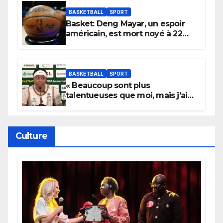
York
BASKETBALL
SPORT
Basket: Deng Mayar, un espoir
américain, est mort noyé à 22
ans
BASKETBALL
SPORT
« Beaucoup sont plus
talentueuses que moi, mais j’ai
persévéré » : le message fort de
Cierra Dillard
Culture