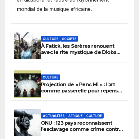
mondial de la musique africaine.
CULTURE
SOCIÉTÉ
À Fatick, les Sérères renouent
avec le rite mystique de Diobaye
pour implorer le retour de la
pluie.
CULTURE
Projection de « Penc Mi » : l’art
comme passerelle pour repenser
la transmission des savoirs
africains.
ACTUALITÉS
AFRIQUE
CULTURE
ONU : 123 pays reconnaissent
l’esclavage comme crime contre
l’humanité, la France toujours en