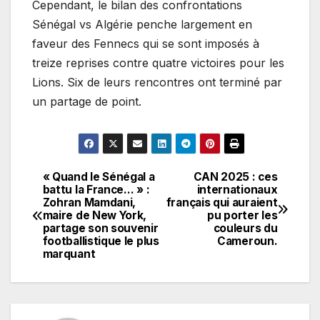
Cependant, le bilan des confrontations
Sénégal vs Algérie penche largement en
faveur des Fennecs qui se sont imposés à
treize reprises contre quatre victoires pour les
Lions. Six de leurs rencontres ont terminé par
un partage de point.
« Quand le Sénégal a
CAN 2025 : ces
Navigation
battu la France… » :
internationaux
Zohran Mamdani,
français qui auraient
de
maire de New York,
pu porter les
partage son souvenir
couleurs du
l’article
footballistique le plus
Cameroun.
marquant