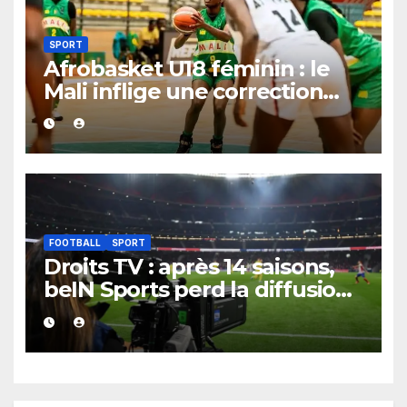
SPORT
Afrobasket U18 féminin : le
Mali inflige une correction
historique au Bénin avec plus
de 100 points d’écart
FOOTBALL
SPORT
Droits TV : après 14 saisons,
beIN Sports perd la diffusion
de la Liga