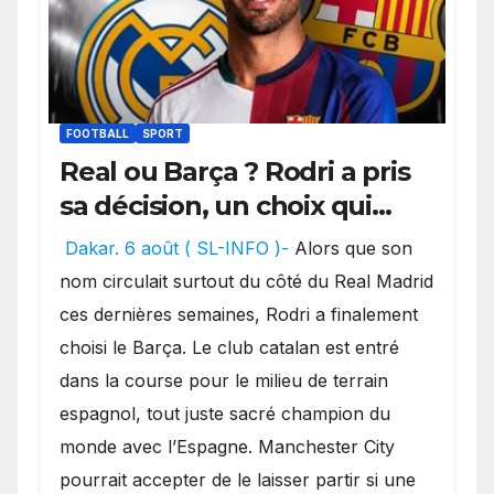
FOOTBALL
SPORT
Real ou Barça ? Rodri a pris
sa décision, un choix qui
pourrait faire grand bruit
Dakar. 6 août ( SL-INFO )-
Alors que son
sur le marché des
nom circulait surtout du côté du Real Madrid
transferts.
ces dernières semaines, Rodri a finalement
choisi le Barça. Le club catalan est entré
dans la course pour le milieu de terrain
espagnol, tout juste sacré champion du
monde avec l’Espagne. Manchester City
pourrait accepter de le laisser partir si une