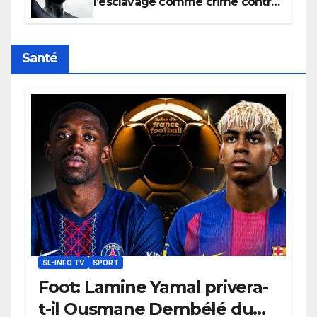
l’esclavage comme crime contre
l’humanité, la France toujours en
retard sur le Code noi
Santé
SL-INFO TV
SPORT
Foot: Lamine Yamal privera-
t-il Ousmane Dembélé du