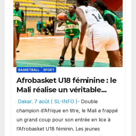
BASKETBALL
SPORT
Afrobasket U18 féminine : le
Mali réalise un véritable
festival offensif et inflige
Dakar. 7 août ( SL-INFO )-
Double
une lourde défaite au
champion d’Afrique en titre, le Mali a frappé
Bénin.
un grand coup pour son entrée en lice à
l’Afrobasket U18 féminin. Les jeunes