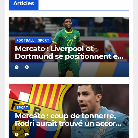
Articles
FOOTBALL
SPORT
Mercato : Liverpool et
Dortmund se positionnent en
favoris pour recruter Ibrahim
Mbaye
SPORT
Mercato : coup de tonnerre,
Rodri aurait trouvé un accord
XXL avec le Barça pour un