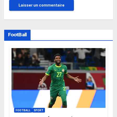
FootBall
FOOTBALL
SPORT