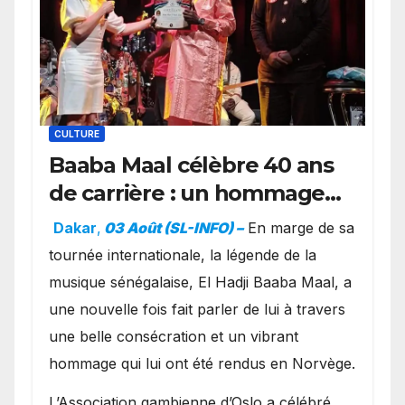
CULTURE
Baaba Maal célèbre 40 ans
de carrière : un hommage
exceptionnel à Oslo en
Dakar
,
03 Août (SL-INFO) –
​En marge de sa
présence de la famille
tournée internationale, la légende de la
royale.
musique sénégalaise, El Hadji Baaba Maal, a
une nouvelle fois fait parler de lui à travers
une belle consécration et un vibrant
hommage qui lui ont été rendus en Norvège.
​L’Association gambienne d’Oslo a célébré