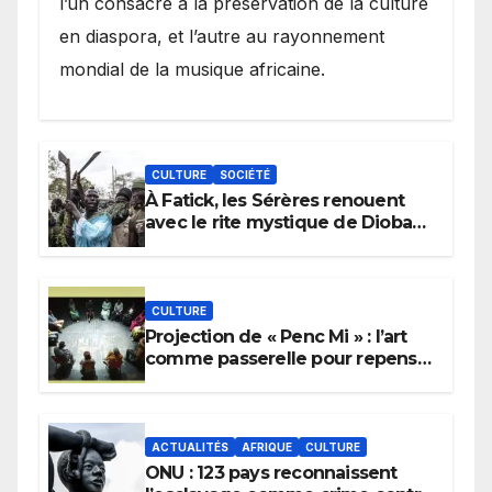
l’un consacré à la préservation de la culture
en diaspora, et l’autre au rayonnement
mondial de la musique africaine.
CULTURE
SOCIÉTÉ
À Fatick, les Sérères renouent
avec le rite mystique de Diobaye
pour implorer le retour de la
pluie.
CULTURE
Projection de « Penc Mi » : l’art
comme passerelle pour repenser
la transmission des savoirs
africains.
ACTUALITÉS
AFRIQUE
CULTURE
ONU : 123 pays reconnaissent