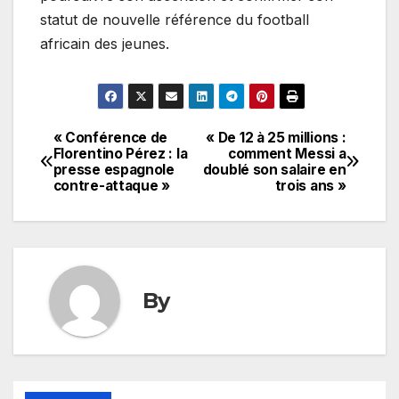
statut de nouvelle référence du football
africain des jeunes.
« Conférence de
« De 12 à 25 millions :
Navigation
Florentino Pérez : la
comment Messi a
presse espagnole
doublé son salaire en
de
contre-attaque »
trois ans »
l’article
By