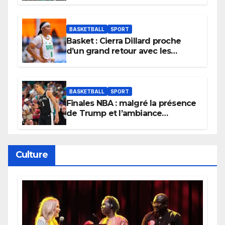
tournoi.
BASKETBALL
SPORT
Basket : Cierra Dillard proche
d’un grand retour avec les
Lionnes ?
BASKETBALL
SPORT
Finales NBA : malgré la présence
de Trump et l’ambiance
électrique du Garden,
Wembanyama fait taire New
York
Culture